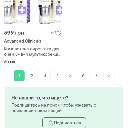
599 грн
11
Advanced Clinicals
Комплексна сироватка для
очей 5- в- 1 мультикорекція
59ml
60 мл
1
2
3
4
5
6
7
>
Не нашли то, что ищете?
Подпишитесь на поиск, чтобы узнавать о
появлении новых вещей
Подписаться