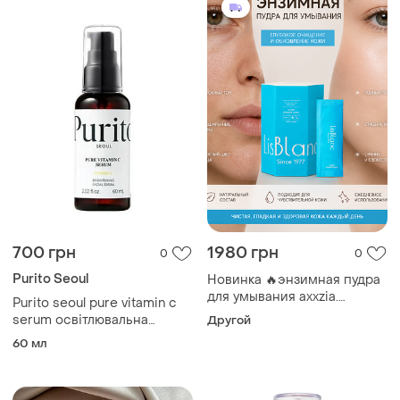
зморшок
700 грн
1980 грн
0
0
Purito Seoul
Новинка 🔥энзимная пудра
для умывания axxzia.
Purito seoul pure vitamin c
обновление кожи
serum освітлювальна
Другой
сироватка з вітаміном с
60 мл
60ml