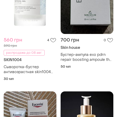
560 грн
700 грн
4
0
590 грн
Skin house
распродажа до 08 авг.
Бустер-ампула exo pdrn
repair boosting ampoule the
SKIN1004
skin house, 50мл
50 мл
Сыворотка-бустер
антивозрастная skin1004
madagascar centella matrixyl
30 мл
10 boosting shot ampoule,
30 мл