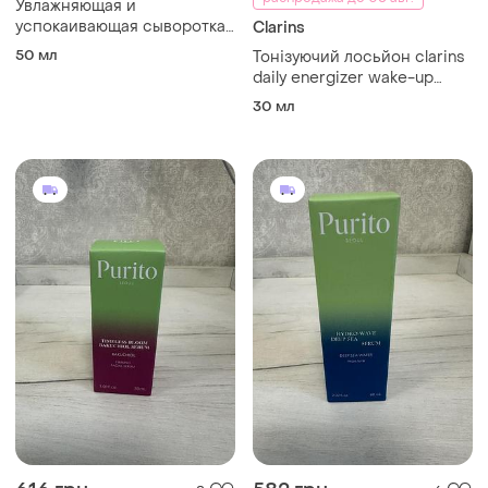
Увлажняющая и
успокаивающая сыворотка
Clarins
для лица beta glucan power
50 мл
Тонізуючий лосьйон clarins
moisture serum
daily energizer wake-up
booster 30 мл
30 мл