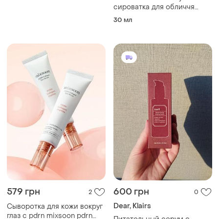
сироватка для обличчя
cantabria labs endocare
30 мл
hyaluboost age barrier
serum
579 грн
600 грн
2
0
Dear, Klairs
Сыворотка для кожи вокруг
глаз с pdrn mixsoon pdrn