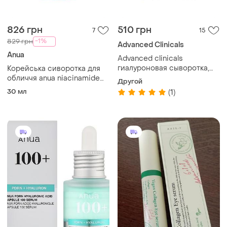
826 грн
510 грн
7
15
-1%
829 грн
Advanced Clinicals
Anua
Advanced clinicals
гиалуроновая сыворотка,
Корейська сиворотка для
мгновенное увлажнение
обличчя anua niacinamide
Другой
кожи, 52&nbsp;мл
10% + txa 4% (30 мл)
30 мл
(1)