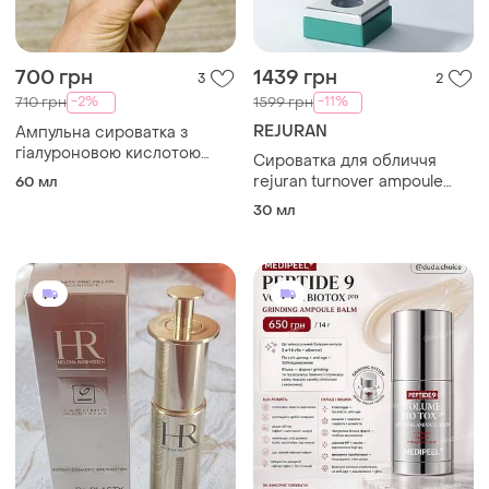
700 грн
1439 грн
3
2
-2%
-11%
710 грн
1599 грн
REJURAN
Ампульна сироватка з
гіалуроновою кислотою
Сироватка для обличчя
wellage real hyaluronic blue
rejuran turnover ampoule
60 мл
100 ampoule
30ml (silver)
30 мл