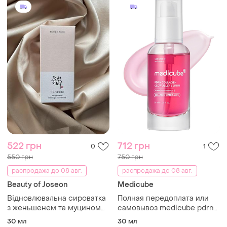
522 грн
712 грн
0
1
550 грн
750 грн
распродажа до 08 авг.
распродажа до 08 авг.
Beauty of Joseon
Medicube
Відновлювальна сироватка
Полная передоплата или
з женьшенем та муцином
самовывоз medicube pdrn
равлика beauty of joseon
collagen glow jelly serum
30 мл
30 мл