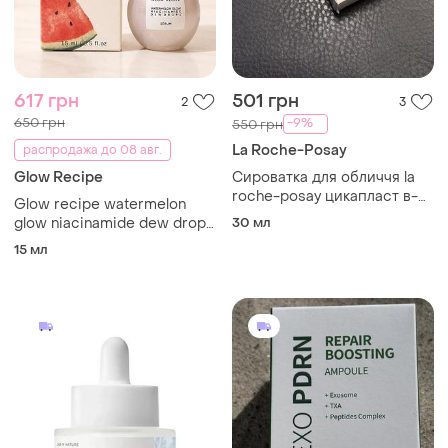
617 грн
501 грн
2
3
650 грн
-9%
550 грн
La Roche-Posay
распродажа до 08 авг.
Glow Recipe
Сироватка для обличчя la
roche-posay цикапласт в-5
Glow recipe watermelon
для відновлення шкіри,
glow niacinamide dew drops
30 мл
схильної до подразнення
15 мл | сироватка з
15 мл
ніацинамідом для сяйва та
зволоження обличчя