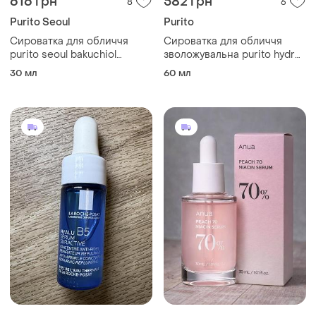
616 грн
582 грн
8
6
Purito Seoul
Purito
Сироватка для обличчя
Сироватка для обличчя
purito seoul bakuchiol
зволожувальна purito hydro
timeless bloom, 30 мл
wave deep sea, 60 мл
30 мл
60 мл