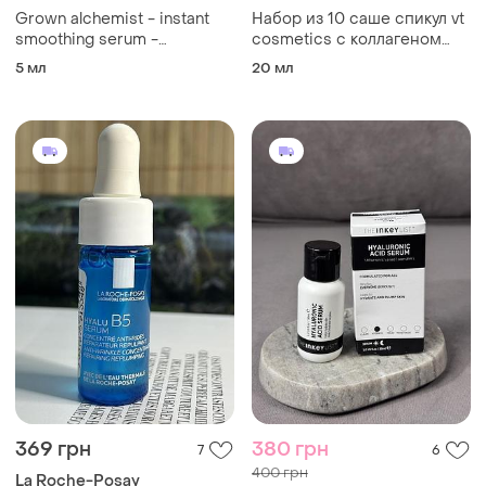
Grown alchemist - instant
Набор из 10 саше спикул vt
smoothing serum -
cosmetics с коллагеном
розгладжувальна сироватка
shot 100
5 мл
20 мл
для обличчя, 5 ml
369 грн
380 грн
7
6
400 грн
La Roche-Posay