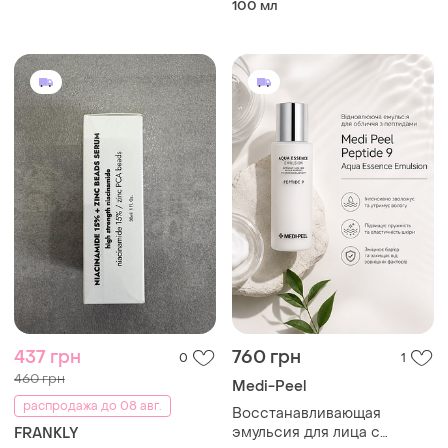
100 мл
купероза, розацеа bioderma
95 мл
sensibio ar+ bi-serum
concentrate
437 грн
760 грн
0
1
460 грн
Medi-Peel
распродажа до 08 авг.
Восстанавливающая
эмульсия для лица с
FRANKLY