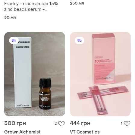
пептидами medi peel
250 мл
Frankly - niacinamide 15%
peptide 9 aqua essence
zinc beads serum -
emulsion
сироватка від висипань з
30 мл
ніацинамідом 15% та
цинком - 30ml
300 грн
444 грн
2
1
Grown Alchemist
VT Cosmetics