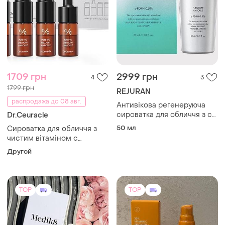
1709 грн
2999 грн
4
3
1799 грн
REJURAN
распродажа до 08 авг.
Антивікова регенеруюча
сироватка для обличчя з c-
Dr.Ceuracle
pdrn 0,5% rejuran turnover
50 мл
Сироватка для обличчя з
ampoule 50 мл для
чистим вітаміном c
відновлення, ліфтингу та
dr.ceuracle pure vc mellight
Другой
пружності шкіри
ampoule set 4×8 мл ампули
від пігментації, для
комплексного
омолодження шкіри
TOP
TOP