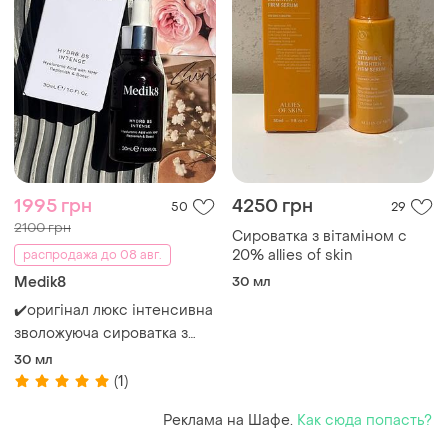
1995 грн
4250 грн
50
29
2100 грн
Сироватка з вітаміном с
20% allies of skin
распродажа до 08 авг.
Medik8
30 мл
✔️оригінал люкс інтенсивна
зволожуюча сироватка з
гіалуроновою кислотою
30 мл
medik8 hydr8 b5 intense
(1)
Реклама на Шафе.
Как сюда попасть?