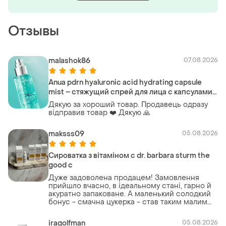
Отзывы
malashok86
07.08.2026
Anua pdrn hyaluronic acid hydrating capsule
mist – стяжущий спрей для лица с капсулами
с pdrn и коллагеном
Дякую за хороший товар. Продавець одразу
відправив товар ❤️ Дякую 🙏
maksss09
05.08.2026
Сироватка з вітаміном с dr. barbara sturm the
good c
Дуже задоволена продацем! Замовлення
прийшло вчасно, в ідеальному стані, гарно й
акуратно запаковане. А маленький солодкий
бонус - смачна цукерка - став таким малим
сюрпризом і подарував гарний настрій. Дужк
приємно, коли продавець з турботою та
iragolfman
05.08.2026