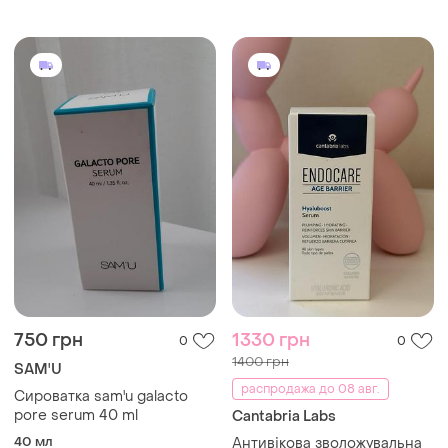
revive serum (30 мл)
сыворотка-желе для лица
объемом 30 мл
750 грн
1330 грн
0
0
1400 грн
SAM'U
распродажа до 08 авг.
Сироватка sam'u galacto
pore serum 40 ml
Cantabria Labs
40 мл
Антивікова зволожувальна