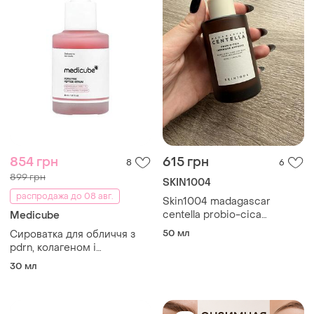
854 грн
615 грн
8
6
899 грн
SKIN1004
распродажа до 08 авг.
Skin1004 madagascar
centella probio-cica
Medicube
intensive ampoule
50 мл
Сироватка для обличчя з
заспокоююча сироватка
pdrn, колагеном і
для обличчя
пептидами medicube
30 мл
collagen pink peptide serum
30 мл ліфтинг, пружність,
відновлення шкіри, від