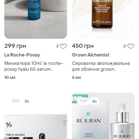
299 грн
450 грн
3
0
La Roche-Posay
Grown Alchemist
Миниатюра 10ml. la roche-
Сироватка зволожувальна
posay hyalu b5 serum
для обличчя grown
увлажняющая сыворотка с
alchemist instant smoothing
10 мл
5 мл
гилауроновой кислой
hyaluronic serum
TOP
TOP