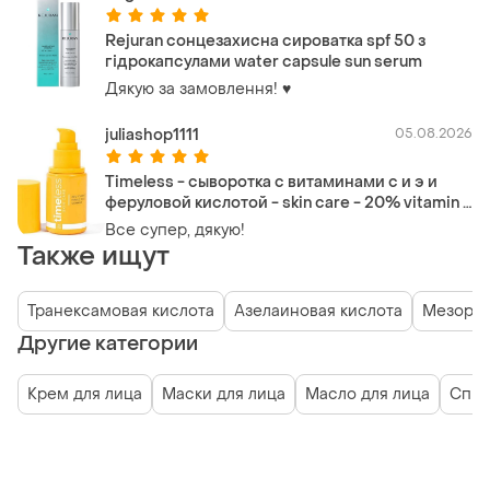
увагою ставиться до своїх покупців. Бажаю
вам вдячних клієнтів і процвітання!
Rejuran сонцезахисна сироватка spf 50 з
гідрокапсулами water capsule sun serum
Дякую за замовлення! ♥️
juliashop1111
05.08.2026
Timeless - сыворотка с витаминами с и э и
феруловой кислотой - skin care - 20% vitamin c
+ e ferulic acid serum
Все супер, дякую!
Также ищут
Транексамовая кислота
Азелаиновая кислота
Мезоро
Другие категории
Крем для лица
Маски для лица
Масло для лица
Спре