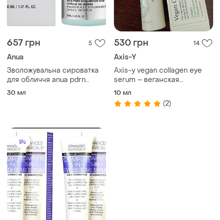
657 грн
530 грн
5
14
Anua
Axis-Y
Зволожувальна сироватка
Axis-y vegan collagen eye
для обличчя anua pdrn
serum – веганская
hyaluronic acid capsule 100
увлажняющая сыворотка
30 мл
10 мл
serum
под глаза с коллагеном
(2)