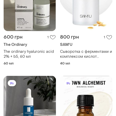
600 грн
800 грн
1
1
The Ordinary
SAM'U
The ordinary hyaluronic acid
Сыворотка с ферментами и
2% + b5, 60 мл
комплексом кислот
aha+bha+pha
60 мл
40 мл