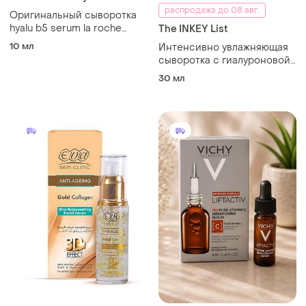
распродажа до 08 авг.
Оригинальный сыворотка
hyalu b5 serum la roche
The INKEY List
posay
10 мл
Интенсивно увлажняющая
сыворотка с гиалуроновой
кислотой the inkey list
30 мл
hyaluronic acid serum 30 мл