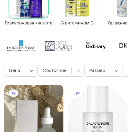
Гиалуроновая кислота
С витамином С
Увлажняющ
Цена
Состояние
Размер
в