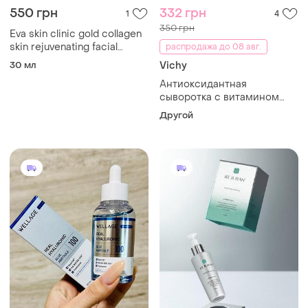
550 грн
332 грн
1
4
350 грн
Eva skin clinic gold collagen
skin rejuvenating facial
распродажа до 08 авг.
serum натуральная
30 мл
Vichy
омолаживающая сыворотка
Антиоксидантная
сыворотка с витамином
с16% vichy liftactiv 16% pure
Другой
vitamin c serum