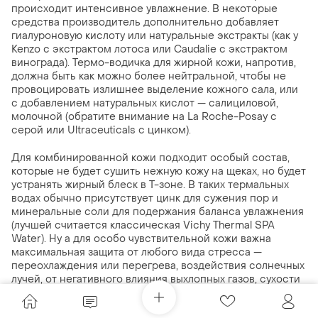
происходит интенсивное увлажнение. В некоторые
средства производитель дополнительно добавляет
гиалуроновую кислоту или натуральные экстракты (как у
Kenzo с экстрактом лотоса или Caudalie с экстрактом
винограда). Термо-водичка для жирной кожи, напротив,
должна быть как можно более нейтральной, чтобы не
провоцировать излишнее выделение кожного сала, или
с добавлением натуральных кислот — салициловой,
молочной (обратите внимание на La Roche-Posay с
серой или Ultraceuticals с цинком).
Для комбинированной кожи подходит особый состав,
которые не будет сушить нежную кожу на щеках, но будет
устранять жирный блеск в Т-зоне. В таких термальных
водах обычно присутствует цинк для сужения пор и
минеральные соли для подержания баланса увлажнения
(лучшей считается классическая Vichy Thermal SPA
Water). Ну а для особо чувствительной кожи важна
максимальная защита от любого вида стресса —
переохлаждения или перегрева, воздействия солнечных
лучей, от негативного влияния выхлопных газов, сухости
воздуха и т.п. В таких средствах будут присутствовать
противовоспалительные компоненты и природные