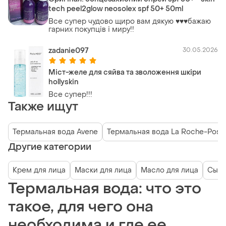
tech peel2glow neosolex spf 50+ 50ml
Все супер чудово щиро вам дякую ♥️♥️♥️бажаю
гарних покупців і миру!!
zadanie097
30.05.2026
Міст-желе для сяйва та зволоження шкіри
hollyskin
Все супер!!!
Также ищут
Термальная вода Avene
Термальная вода La Roche-Posa
Другие категории
Крем для лица
Маски для лица
Масло для лица
Сыво
Термальная вода: что это
такое, для чего она
необходима и где ее