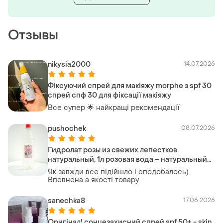
Отзывы
nikysia2000
14.07.2026
Фіксуючий спрей для макіяжу morphe з spf 30
спрей спф 30 для фіксації макіяжу
Все супер 🌟 найкращі рекомендації
pushochek
08.07.2026
Гидролат розы из свежих лепестков
натуральный, 1л розовая вода – натуральный
тоник для сухой и чувствительной кожи
Як завжди все підійшло і сподобалось).
Впевнена а якості товару.
sanechka8
17.06.2026
Оригінал! сонцезахисний спрей spf 50+ - skin