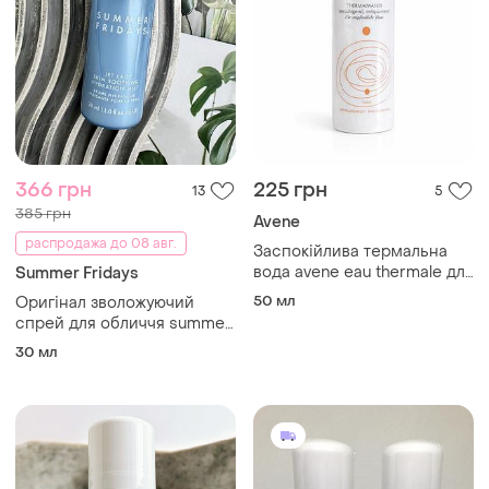
366 грн
225 грн
13
5
385 грн
Avene
распродажа до 08 авг.
Заспокійлива термальна
вода avene eau thermale для
Summer Fridays
дуже чутливої, реактивної та
50 мл
Оригінал зволожуючий
подразненої шкіри. 50 мл
спрей для обличчя summer
fridays jet lag skin soothing
30 мл
hydration mist