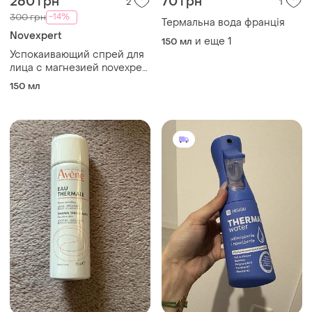
260 грн
70 грн
2
1
-14%
300 грн
Термальна вода франція
Novexpert
и еще
1
150 мл
Успокаивающий спрей для
лица с магнезией novexpert
magnesium mist
150 мл