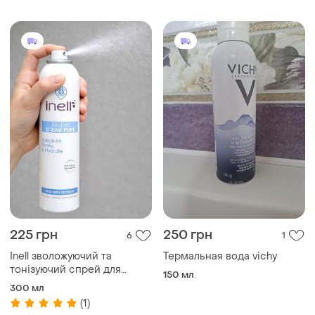
225 грн
250 грн
6
1
Inell зволожуючий та
Термальная вода vichy
тонізуючий спрей для
150 мл
обличчя, 300 мл
300 мл
(1)