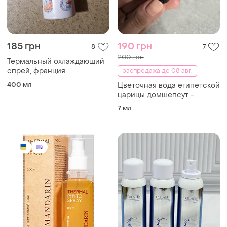
185 грн
190 грн
8
7
200 грн
Термальный охлаждающий
спрей, франция
распродажа до 08 авг.
400 мл
Цветочная вода египетской
царицы домшепсут -
thalissi queen hatshepsut
7 мл
beauty water