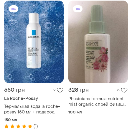
550 грн
328 грн
2
8
La Roche-Posay
Phusicians formula nutrient
mist organic спрей физишн
Термальная вода la roche-
формула. акция 1 +1=3
posay 150 мл + подарок.
100 мл
150 мл
(1)