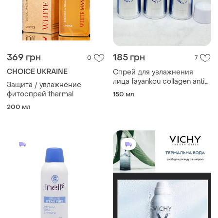
369 грн
185 грн
0
7
CHOICE UKRAINE
Спрей для увлажнения
лица fayankou collagen anti-
Защита / увлажнение
wrinkle repair moisture
фитоспрей thermal
150 мл
spray с коллагеном, 150 мл
200 мл