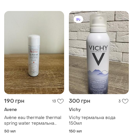
190 грн
300 грн
13
3
Avene
Vichy
Avène eau thermale thermal
Vichy термальна вода
spring water термальна
150мл
вода 50ml
50 мл
150 мл