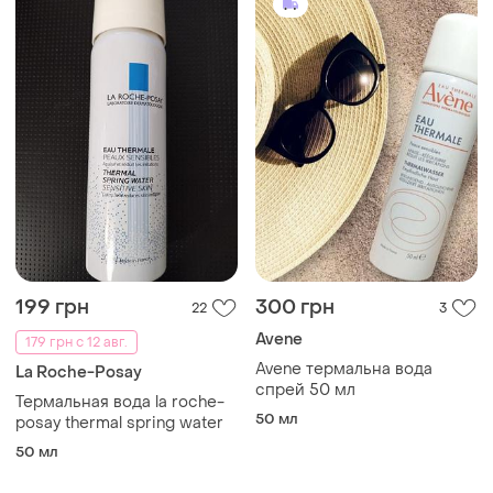
199 грн
300 грн
22
3
Avene
179 грн с 12 авг.
Avene термальна вода
La Roche-Posay
спрей 50 мл
Термальная вода la roche-
50 мл
posay thermal spring water
50 мл