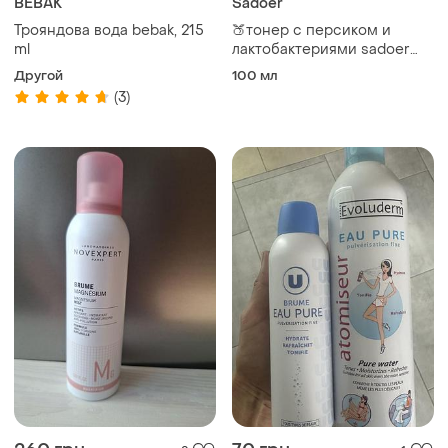
BEBAK
Sadoer
Трояндова вода bebak, 215
🍑тонер с персиком и
ml
лактобактериями sadoer
peach lactobacillus nourish
Другой
100 мл
repair, 100 мл
(3)