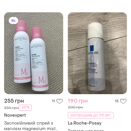
255 грн
190 грн
11
15
200 грн
-29%
355 грн
Novexpert
распродажа до 08 авг.
Заспокійливий спрей з
La Roche-Posay
магнієм magnesium mist​