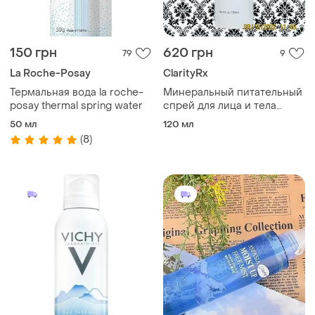
150 грн
620 грн
79
9
La Roche-Posay
ClarityRx
Термальная вода la roche-
Минеральный питательный
posay thermal spring water
спрей для лица и тела
clarity rx pro take your
50 мл
120 мл
vitamins mineral spray 120
(8)
мл