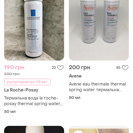
190 грн
200 грн
22
45
200 грн
Avene
распродажа до 08 авг.
Avène eau thermale thermal
spring water термальна
La Roche-Posay
вода 50ml
50 мл
Термальна вода la roche-
posay thermal spring water,
тревел формат 50 мл
50 мл