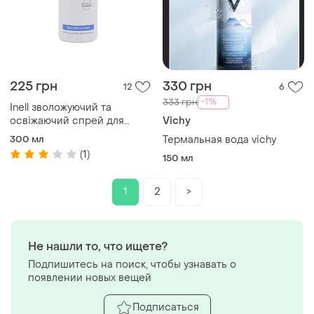
225 грн
330 грн
12
6
-1%
333 грн
Inell зволожуючий та
освіжаючий спрей для
Vichy
обличчя і тіла (термальна
300 мл
Термальная вода vichy
вода), 300 мл
(1)
150 мл
1
2
>
Не нашли то, что ищете?
Подпишитесь на поиск, чтобы узнавать о
появлении новых вещей
Подписаться