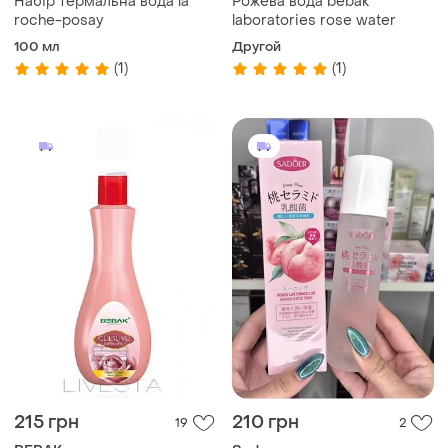
Набір термальна вода la
Рожева вода bebak
roche-posay
laboratories rose water
100 мл
Другой
(1)
(1)
215 грн
210 грн
19
2