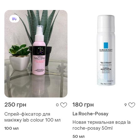
250 грн
180 грн
0
9
La Roche-Posay
Спрей-фіксатор для
макіяжу lab colour 100 мл
Новая термальная вода la
roche-posay 50ml
100 мл
50 мл