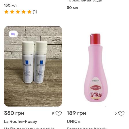
Термальная вода
novexpert, 150 мл
150 мл
50 мл
(1)
350 грн
189 грн
9
5
La Roche-Posay
UNICE