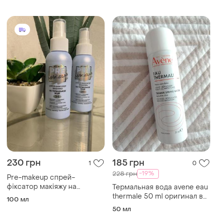
230 грн
185 грн
1
0
-19%
228 грн
Pre-makeup спрей-
фіксатор макіяжу на
Термальная вода avene eau
термальній воді 100 мл
thermale 50 ml оригинал в
100 мл
сумочке
50 мл