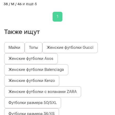
и еще
6
38 / M / 46
1
Также ищут
Майки
Топы
Женские футболки Gucci
Женские футболки Asos
Женские футболки Balenciaga
Женские футболки Kenzo
Женские футболки с воланами ZARA
Футболки размера 50/5XL
Футболки размера 34/XS