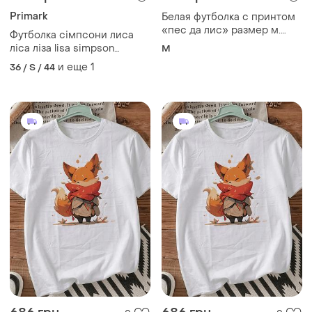
Primark
Белая футболка с принтом
«пес да лис» размер м.
Футболка сімпсони лиса
мемные принты. футболки
ліса ліза lisa simpson
M
для женщин и мужчин.
симпсоны хлопковая
и еще
1
36 / S / 44
натуральная бавовняна
натуральна