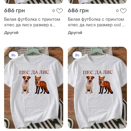
686 грн
686 грн
0
0
Белая футболка с принтом
Белая футболка с принтом
«пес да лис» размер s.
«пес да лис» размер xxxl .
мемные принты. футболки
мемные принты. футболки
Другой
Другой
для женщин и мужчин.
для женщин и мужчин.