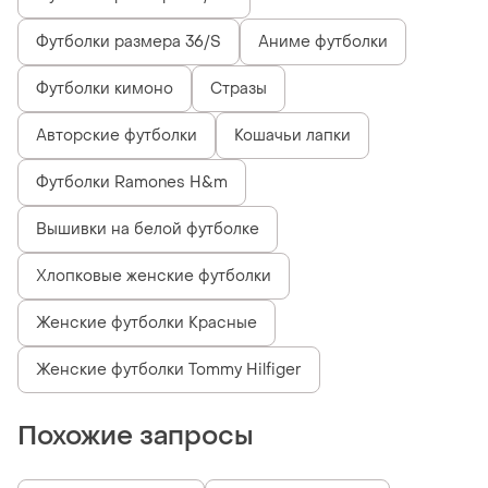
Футболки размера 36/S
Аниме футболки
Футболки кимоно
Стразы
Авторские футболки
Кошачьи лапки
Футболки Ramones H&m
Вышивки на белой футболке
Хлопковые женские футболки
Женские футболки Красные
Женские футболки Tommy Hilfiger
Похожие запросы