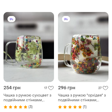
с голубым
254 грн
296 грн
17
27
Чашка з ручкою сухоцвет з
Чашка з ручкою "орхідея" з
подвійними стінками,
подвійними стінками,
зелена, 250 мл
різнокольорова, 250 мл
(3)
(1)