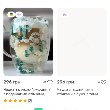
296 грн
296 грн
31
4
Чашка з ручкою "сухоцвіти"
Чашка з подвійними
з подвійними стінками,
стінками з сухоцвітами
біло-синя, 350 мл
“весняна гармонія”, 350 мл
(2)