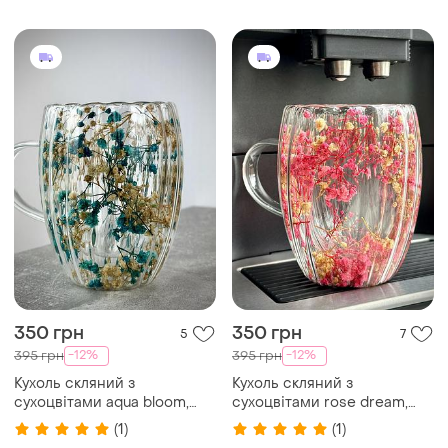
350 грн
350 грн
5
7
-12%
-12%
395 грн
395 грн
Кухоль скляний з
Кухоль скляний з
сухоцвітами aqua bloom,
сухоцвітами rose dream,
350 мл новинка
350 мл новинка
(1)
(1)