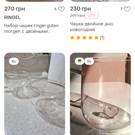
270 грн
230 грн
6
7
-23%
297 грн
RINGEL
Чашка двойное дно,
Набор чашек ringel guten
новогодняя
morgen с двойными
стенками (rg-0002/2*280 s)
(1)