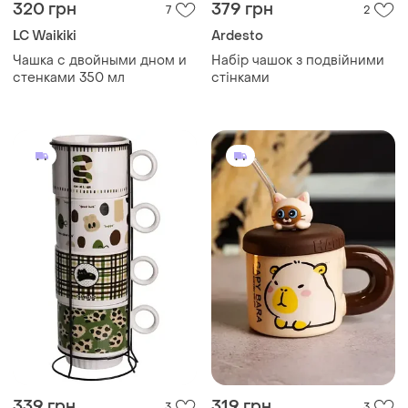
320 грн
379 грн
7
2
LC Waikiki
Ardesto
Чашка с двойными дном и
Набір чашок з подвійними
стенками 350 мл
стінками
339 грн
319 грн
3
3