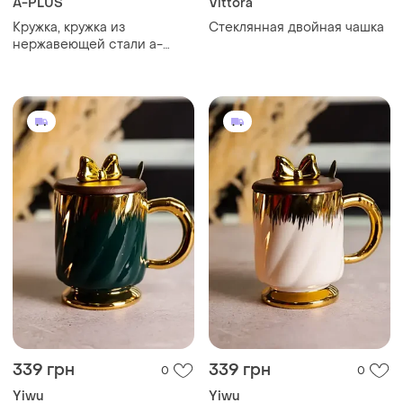
A-PLUS
Vittora
Кружка, кружка из
Стеклянная двойная чашка
нержавеющей стали а-
плюс
339 грн
339 грн
0
0
Yiwu
Yiwu