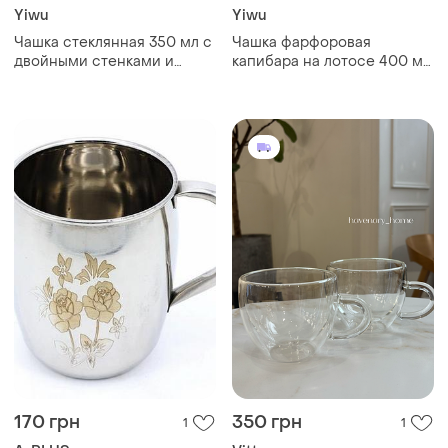
Yiwu
Yiwu
Чашка стеклянная 350 мл с
Чашка фарфоровая
двойными стенками и
капибара на лотосе 400 мл
цветочным декором
с крышкой и трубочкой
170 грн
350 грн
1
1