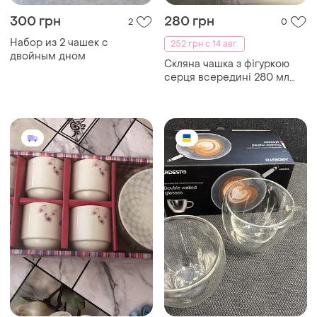
300 грн
280 грн
2
0
Набор из 2 чашек с
252 грн с 14 авг.
двойным дном
Скляна чашка з фігуркою
серця всередині 280 мл
прозора