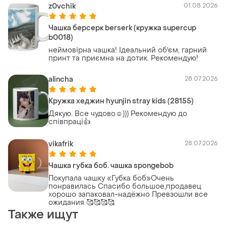
z0vchik
01.08.2026
Чашка берсерк berserk (кружка supercup
b0018)
неймовірна чашка! Ідеальний об'єм, гарний
принт та приємна на дотик. Рекомендую!
alincha
28.07.2026
Кружка хеджин hyunjin stray kids (28155)
Дякую. Все чудово☺️))) Рекомендую до
співпраці👍
vikafrik
28.07.2026
Чашка губка боб. чашка spongebob
Покупала чашку «Губка боб»Очень
понравилась Спасибо большое,продавец
хорошо запаковал-надёжно Превзошли все
ожидания 🥰🥰🥰🥰
Также ищут