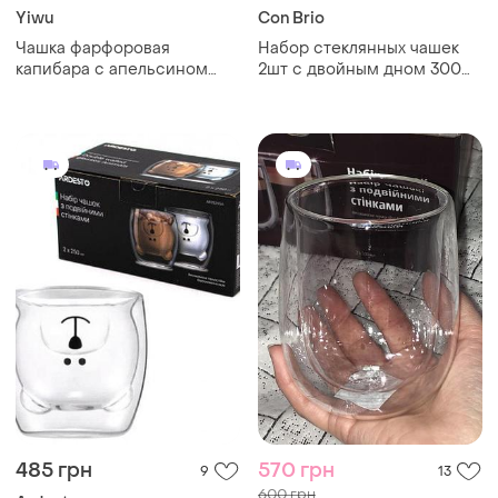
Yiwu
Con Brio
Чашка фарфоровая
Набор стеклянных чашек
капибара с апельсином
2шт с двойным дном 300
400 мл с крышкой и
мл
трубочкой
485 грн
570 грн
9
13
600 грн