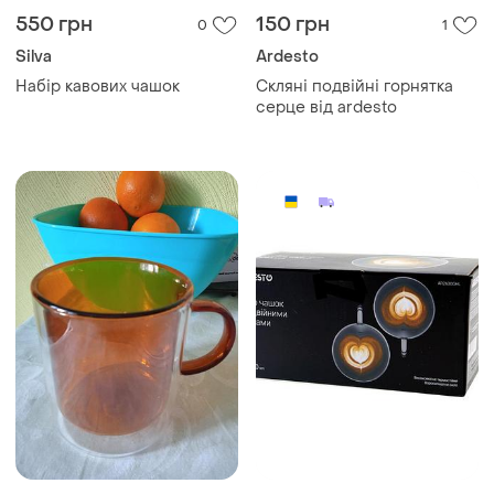
550 грн
150 грн
0
1
Silva
Ardesto
Набір кавових чашок
Скляні подвійні горнятка
серце від ardesto