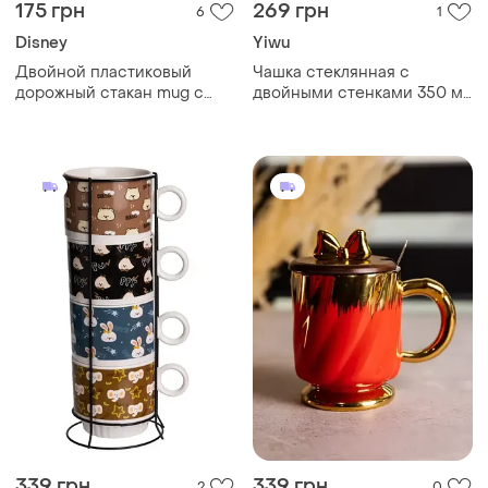
175 грн
269 грн
6
1
Disney
Yiwu
Двойной пластиковый
Чашка стеклянная с
дорожный стакан mug с
двойными стенками 350 мл
ручкой disney logo
с декором сухоцветов
339 грн
339 грн
2
0