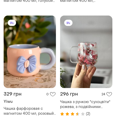
магнитом 400 мл, голубой
магнитом 400 мл,
с розовым
оранжевый с бежевым
329 грн
296 грн
0
24
Yiwu
Чашка з ручкою "сухоцвіти"
рожева, з подвійними
Чашка фарфоровая с
стінками, 250 мл
магнитом 400 мл, розовый
(2)