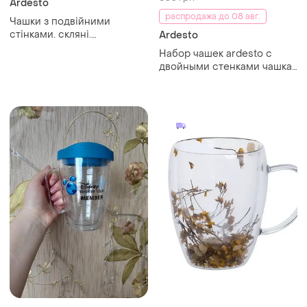
Ardesto
распродажа до 08 авг.
Чашки з подвійними
стінками. скляні.
Ardesto
ведмедики
Набор чашек ardesto с
двойными стенками чашка
стакан с двойной стенкой
дном прозрачная
стеклянная