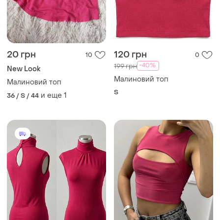
20 грн
120 грн
10
0
-40%
199 грн
New Look
Малиновий топ
Малиновий топ
S
и еще
1
36 / S / 44