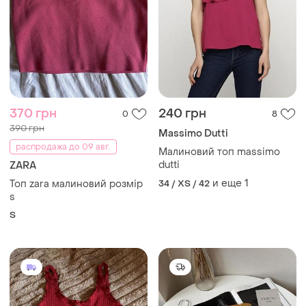
370 грн
240 грн
0
8
390 грн
Massimo Dutti
распродажа до 09 авг.
Малиновий топ massimo
dutti
ZARA
и еще
1
Топ zara малиновий розмір
34 / XS / 42
s
S