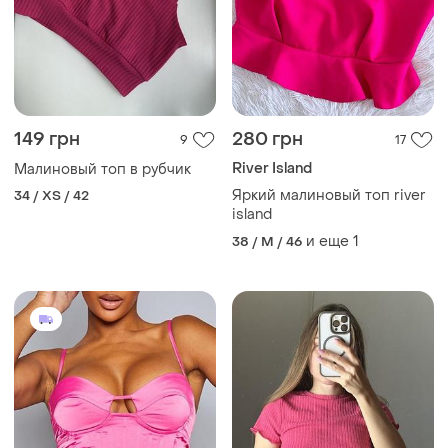
149 грн
280 грн
9
17
River Island
Малиновый топ в рубчик
Яркий малиновый топ river
34 / XS / 42
island
и еще
1
38 / M / 46