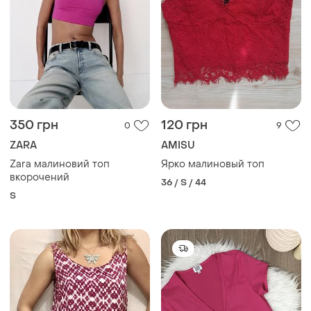
350 грн
120 грн
0
9
ZARA
AMISU
Zara малиновий топ
Ярко малиновый топ
вкорочений
36 / S / 44
S