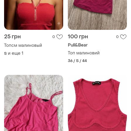
25 грн
100 грн
0
0
Pull&Bear
Топсм малиновый
Топ малиновий
и еще
1
S
36 / S / 44