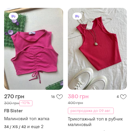
270 грн
380 грн
16
4
400 грн
-10%
300 грн
FB Sister
распродажа до 09 авг.
Малиновий топ жатка
Трикотажный топ в рубчик
малиновый
и еще
2
34 / XS / 42