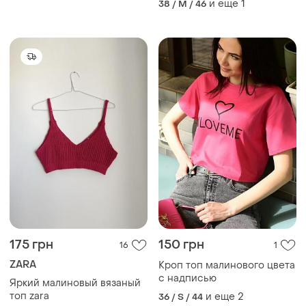
и еще
1
38 / M / 46
175 грн
150 грн
16
1
ZARA
Кроп топ малинового цвета
с надписью
Яркий малиновый вязаный
топ zara
и еще
2
36 / S / 44