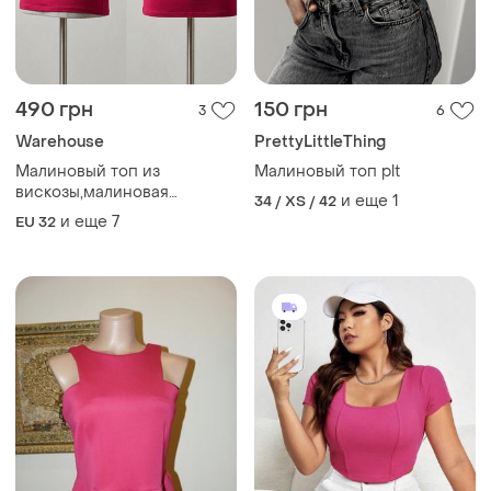
490 грн
150 грн
3
6
Warehouse
PrettyLittleThing
Малиновый топ из
Малиновый топ plt
вискозы,малиновая
и еще
1
34 / XS / 42
футболка из вискозы
и еще
7
EU 32