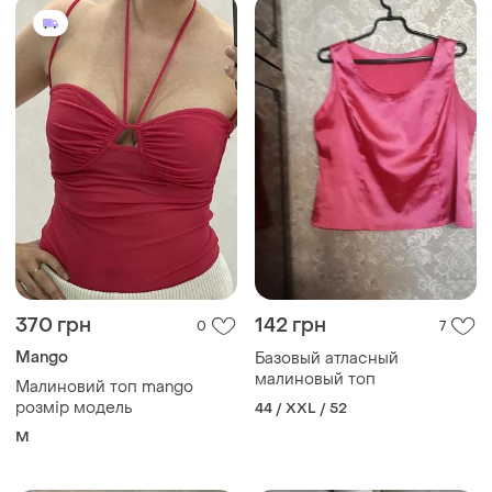
370 грн
142 грн
0
7
Mango
Базовый атласный
малиновый топ
Малиновий топ mango
розмір модель
44 / XXL / 52
M