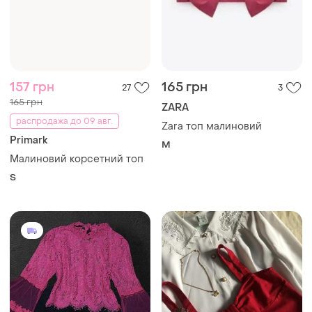
157 грн
165 грн
27
3
165 грн
ZARA
распродажа до 09 авг.
Zara топ малиновий
Primark
M
Малиновий корсетний топ
S