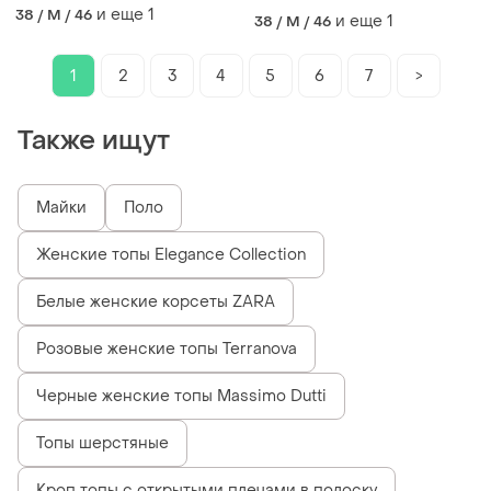
и еще
1
38 / M / 46
и еще
1
38 / M / 46
1
2
3
4
5
6
7
>
Также ищут
Майки
Поло
Женские топы Elegance Collection
Белые женские корсеты ZARA
Розовые женские топы Terranova
Черные женские топы Massimo Dutti
Топы шерстяные
Кроп топы с открытыми плечами в полоску