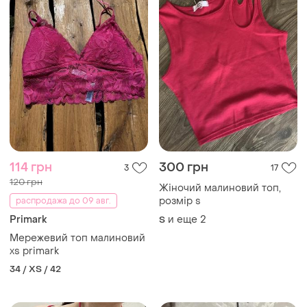
114 грн
300 грн
3
17
120 грн
Жіночий малиновий топ,
розмір s
распродажа до 09 авг.
Primark
и еще
2
S
Мережевий топ малиновий
xs primark
34 / XS / 42