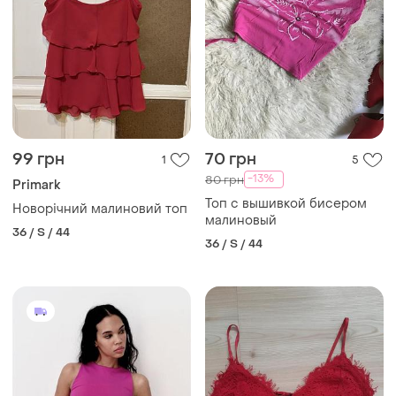
99 грн
70 грн
1
5
-13%
80 грн
Primark
Топ с вышивкой бисером
Новорічний малиновий топ
малиновый
36 / S / 44
36 / S / 44