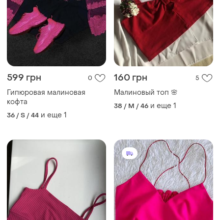
599 грн
160 грн
0
5
Гипюровая малиновая
Малиновый топ 🌸
кофта
и еще
1
38 / M / 46
и еще
1
36 / S / 44