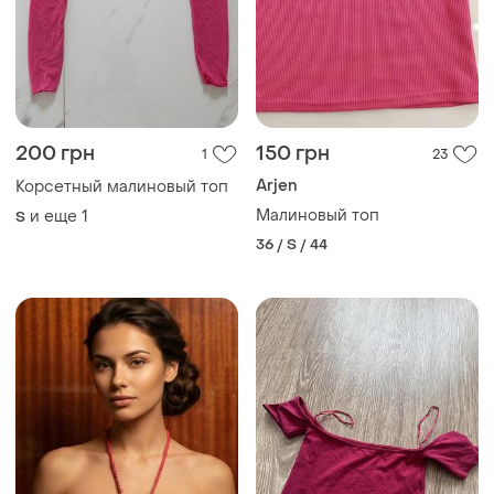
200 грн
150 грн
1
23
Arjen
Корсетный малиновый топ
Малиновый топ
и еще
1
S
36 / S / 44