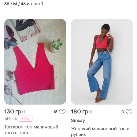
и еще
1
38 / M / 46
130 грн
180 грн
15
0
-13%
149 грн
Sinsay
Топ кроп топ малиновый
Женский малиновый топ в
топ от zara
рубчик