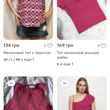
134 грн
169 грн
0
4
Малиновый топ с принтом
Топ малиновий жіночий
майка
и еще
1
40 / L / 48
и еще
1
S