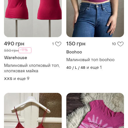
490 грн
150 грн
1
10
-11%
550 грн
Boohoo
Warehouse
Малиновый топ boohoo
Малиновый хлопковый топ,
и еще
1
40 / L / 48
хлопковая майка
и еще
9
XХS