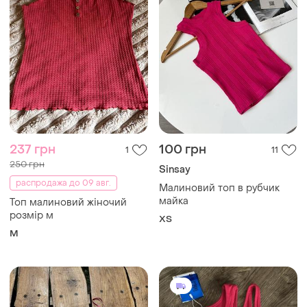
237 грн
100 грн
1
11
250 грн
Sinsay
распродажа до 09 авг.
Малиновий топ в рубчик
майка
Топ малиновий жіночий
розмір м
ХS
M