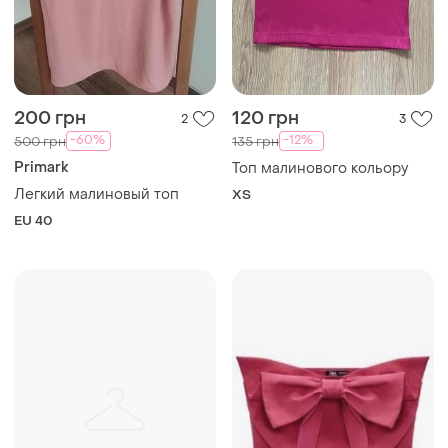
200 грн
120 грн
2
3
-60%
-12%
500 грн
135 грн
Primark
Топ малинового кольору
Легкий малиновый топ
ХS
EU 40