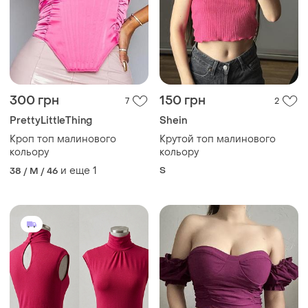
300 грн
150 грн
7
2
PrettyLittleThing
Shein
Кроп топ малинового
Крутой топ малинового
кольору
кольору
и еще
1
S
38 / M / 46