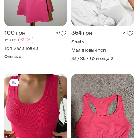
100 грн
354 грн
1
9
-34%
150 грн
Shein
Топ малиновый
Малиновый топ
One size
и еще
2
42 / XL / 50