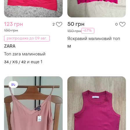
123 грн
50 грн
2
0
130 грн
-67%
150 грн
распродажа до 09 авг.
Яскравий малиновий топ
ZARA
M
Топ zara малиновый
и еще
1
34 / XS / 42