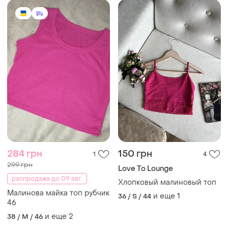
284 грн
150 грн
1
4
299 грн
Love To Lounge
распродажа до 09 авг.
Хлопковый малиновый топ
Малинова майка топ рубчик
и еще
1
36 / S / 44
46
и еще
2
38 / M / 46