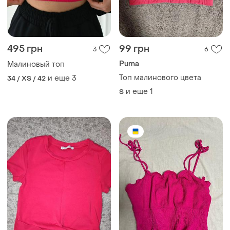
495 грн
99 грн
3
6
Puma
Малиновый топ
Топ малинового цвета
и еще
3
34 / XS / 42
и еще
1
S