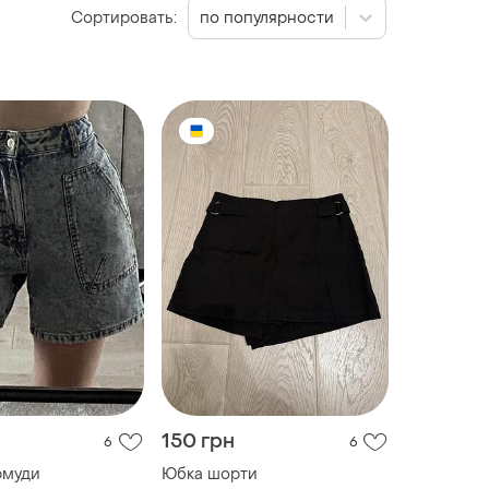
Сортировать:
по популярности
150 грн
6
6
рмуди
Юбка шорти