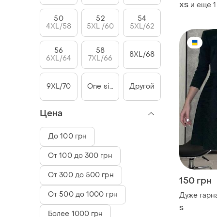
и еще
1
ХS
50
52
54
4XL/58
5XL /60
5XL/62
56
58
8XL/68
6XL/64
7XL/66
9XL/70
One size
Другой
Цена
До 100 грн
От 100 до 300 грн
От 300 до 500 грн
150 грн
От 500 до 1000 грн
Дуже гарн
S
Более 1000 грн