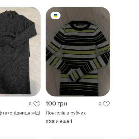
100 грн
0
0
фта+спідниця міді
Лонгслів в рубчик
и еще
1
XХS