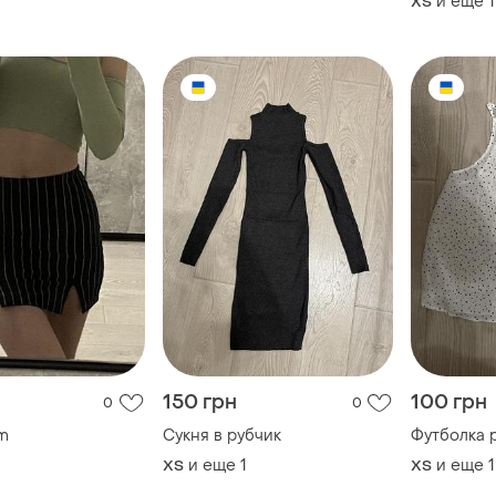
и еще
1
ХS
150 грн
100 грн
0
0
m
Сукня в рубчик
Футболка 
и еще
1
и еще
1
ХS
ХS