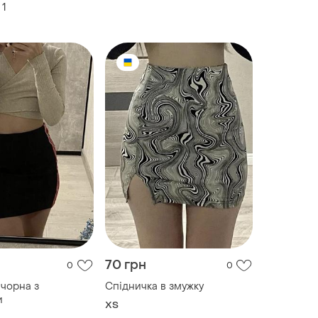
1
70 грн
0
0
 чорна з
Спідничка в змужку
и
ХS