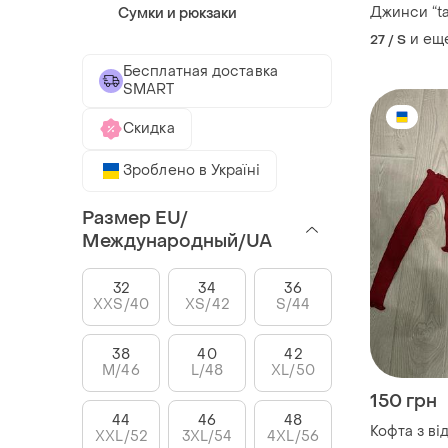
Джинси “tal
Сумки и рюкзаки
и ещ
27 / S
Бесплатная доставка
SMART
Скидка
Зроблено в Україні
Размер EU/
Международный/UA
32
34
36
XXS/40
XS/42
S/44
38
40
42
M/46
L/48
XL/50
150 грн
44
46
48
Кофта з в
XXL/52
3XL/54
4XL/56