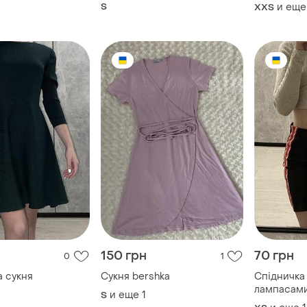
S
и еще
XХS
150 грн
70 грн
0
1
а сукня
Сукня bershka
Спідничка
лампасам
и еще
1
S