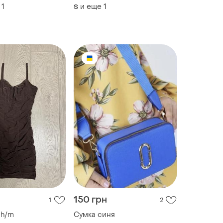
1
и еще
1
S
150 грн
1
2
 h/m
Сумка синя