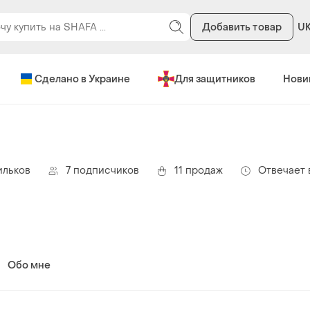
Добавить товар
U
Сделано в Украине
Для защитников
Нови
ильков
7 подписчиков
11 продаж
Отвечает 
Обо мне