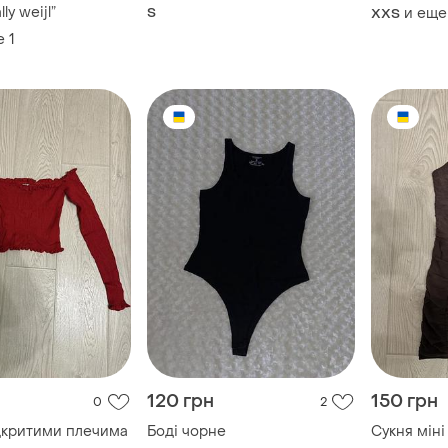
ly weijl”
S
и еще
XХS
е
1
120 грн
150 грн
0
2
ідкритими плечима
Боді чорне
Сукня міні