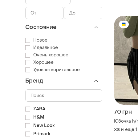
Состояние
Новое
Идеальное
Очень хорошее
Хорошее
Удовлетворительное
Бренд
ZARA
70 грн
H&M
Юбочка h/
New Look
и еще
1
ХS
Primark