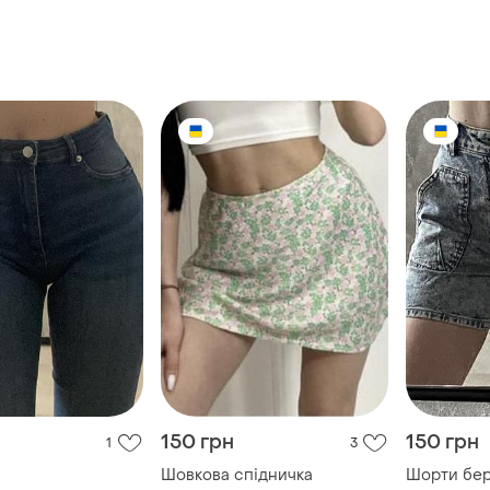
150 грн
150 грн
1
3
Шовкова спідничка
Шорти бе