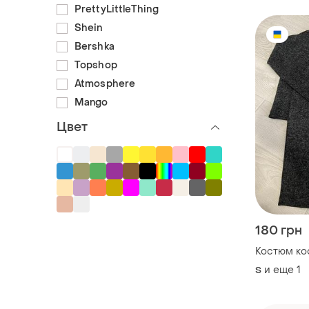
PrettyLittleThing
Shein
Bershka
Topshop
Atmosphere
Mango
Цвет
180 грн
Костюм ко
и еще
1
S