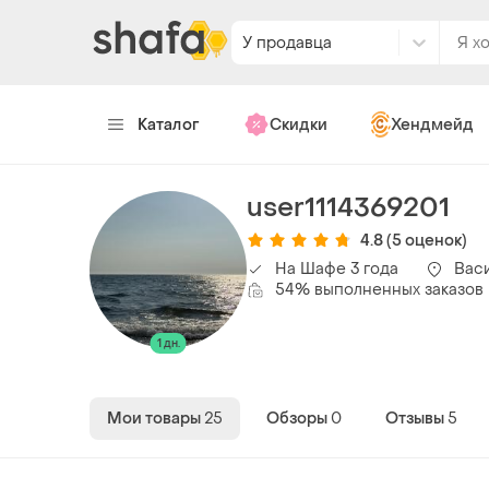
У продавца
Каталог
Скидки
Хендмейд
user1114369201
4.8
(5 оценок)
На Шафе 3 года
Вас
54% выполненных заказов
1 дн.
Мои товары
25
Обзоры
0
Отзывы
5