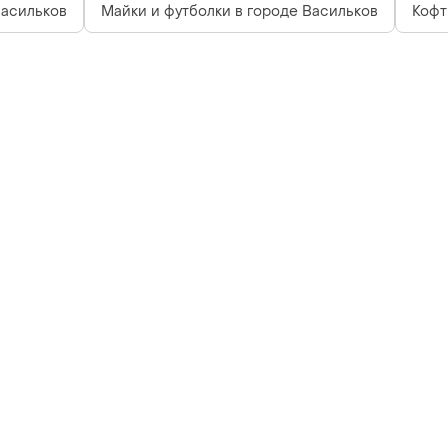
Васильков
Майки и футболки в городе Васильков
Кофт
Как это работает?
Политика