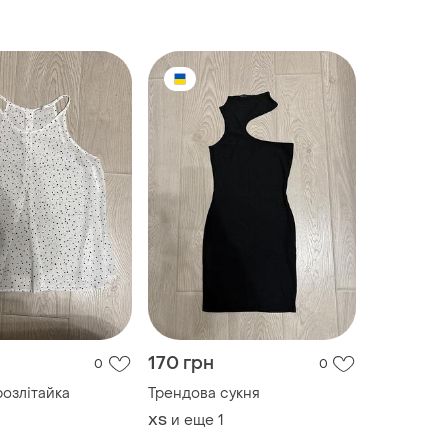
170 грн
0
0
розлітайка
Трендова сукня
и еще
1
ХS