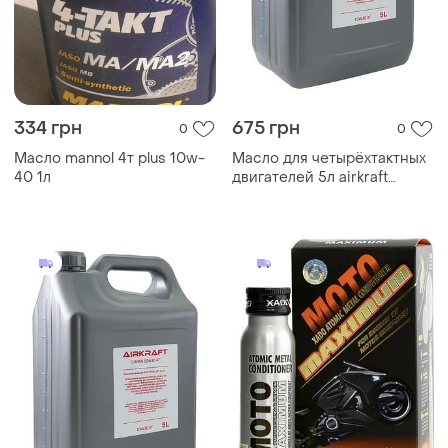
334 грн
675 грн
0
0
Масло mannol 4т plus 10w-
Масло для четырёхтактных
40 1л
двигателей 5л airkraft
10w30-4t