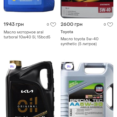
1943 грн
2600 грн
0
0
Toyota
Масло моторное aral
turboral 10w40 5l, 15bcd5
Масло toyota 5w-40
synthetic (5 литров)