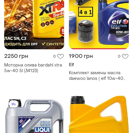
2250 грн
1900 грн
0
0
Elf
Моторна олива bardahl xtra
5w-40 5l (34123)
Комплект замены масла
daewoo lanos ( elf 10w-40
evol 700 sti 5л. + 3 фильтра)