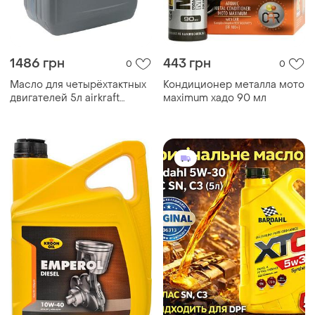
1486 грн
443 грн
0
0
Масло для четырёхтактных
Кондиционер металла мото
двигателей 5л airkraft
маximum хадо 90 мл
10w30-4t