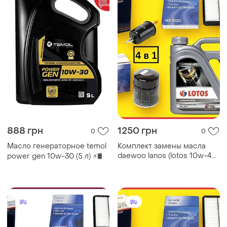
888 грн
1250 грн
0
0
Масло генераторное temol
Комплект замены масла
daewoo lanos (lotos 10w-40
power gen 10w-30 (5 л) ⚡🛢️
+ фильтры)