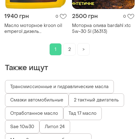
1940 грн
2500 грн
0
0
Масло моторное kroon oil
Моторна олива bardahl xtc
emperol дизель
5w-30 5l (36313)
полусинтетика 10w40 5л
(31328)
1
2
>
Также ищут
Трансмиссионные и гидравлические масла
Смазки автомобильные
2 тактный двигатель
Отработанное масло
Тад 17 масло
Sae 10w30
Литол 24