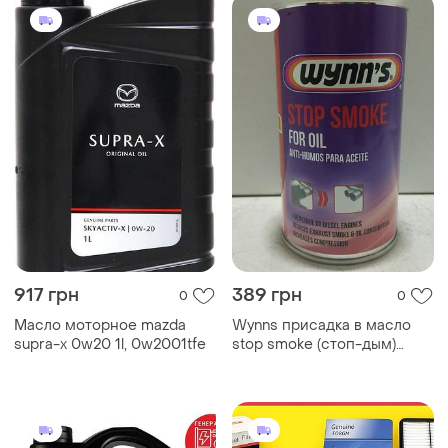
917 грн
389 грн
0
0
Масло моторное mazda
Wynns присадка в масло
supra-x 0w20 1l, 0w2001tfe
stop smoke (стоп-дым)
325мл