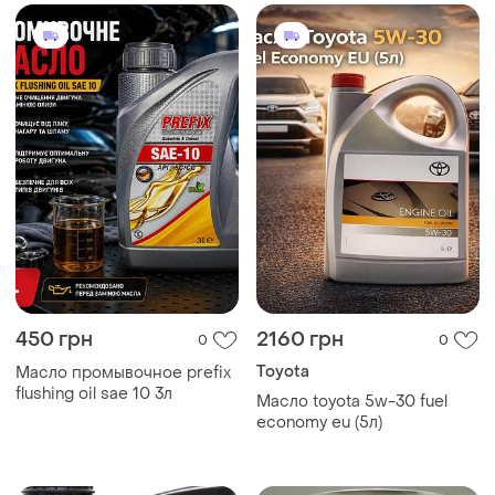
450 грн
2160 грн
0
0
Toyota
Масло промывочное prefix
flushing oil sae 10 3л
Масло toyota 5w-30 fuel
economy eu (5л)