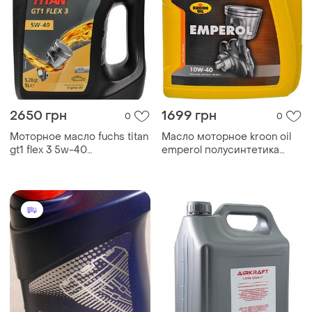
2650 грн
1699 грн
0
0
Моторное масло fuchs titan
Масло моторное kroon oil
gt1 flex 3 5w-40
emperol полусинтетика
синтетическое, 5 л
10w40 5л (kl 02335)