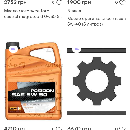
2752 грн
1900 грн
0
0
Nissan
Масло моторное ford
castrol magnatec d 0w30 5l,
Масло оригинальное nissan
15f60c
5w-40 (5 литров)
4210 грн
3670 грн
0
0