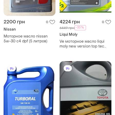
2200 грн
4224 грн
0
0
-35%
6449 грн
Nissan
Liqui Moly
Моторное масло nissan
5w-30 с4 dpf (5 литров)
Ve моторное масло liqui
moly new version top tec
4100 5w-40 синтетическое
5 литров для дизельных и
бен n6w_ver