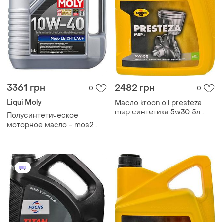
3361 грн
2482 грн
0
0
Liqui Moly
Масло kroon oil presteza
msp синтетика 5w30 5л
Полусинтетическое
(33229)
моторное масло - mos2
leichtlauf sae 10w-40 5л.