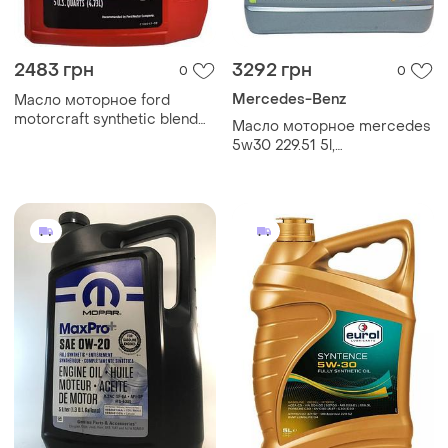
2483 грн
3292 грн
0
0
Mercedes-Benz
Масло моторное ford
motorcraft synthetic blend
Масло моторное mercedes
5w30 5l, xo5w305q3sp
5w30 229.51 5l,
a000989320913