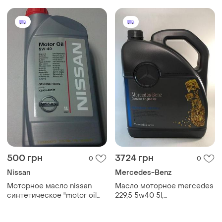
500 грн
3724 грн
0
0
Nissan
Mercedes-Benz
Моторное масло nissan
Масло моторное mercedes
синтетическое "motor oil
229,5 5w40 5l,
5w-40", 1л
a000989860613