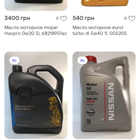
3400 грн
540 грн
0
0
Масло моторное mopar
Масло моторное eurol
maxpro 0w20 5l, 68218951ac
turbo di 5w40 1l, 005205