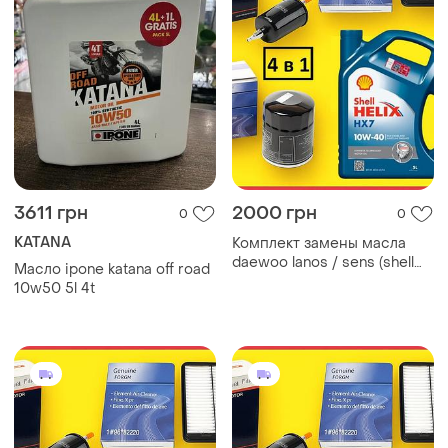
3611 грн
2000 грн
0
0
KATANA
Комплект замены масла
daewoo lanos / sens (shell
Масло ipone katana off road
10w-40 helix hx7 5л. + 3
10w50 5l 4t
фильтра)