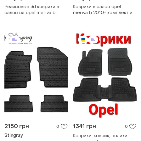
Резиновые 3d коврики в
Коврики в салон opel
салон на opel meriva b
meriva b 2010- комплект из
2010-2017 stingray
2-х ковриков стингрей
2150 грн
1341 грн
0
0
Stingray
Колрики, коврик, полики,