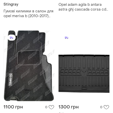
Stingray
Opel adam agila b antara
astra ghj cascada corsa cde
Гумові килимки в салон для
insignia a meriva ab mokka
opel meriva b (2010-2017)
signum vectra c vivaro ab
комплект з 4 штук (stingray)
1100 грн
1300 грн
0
0