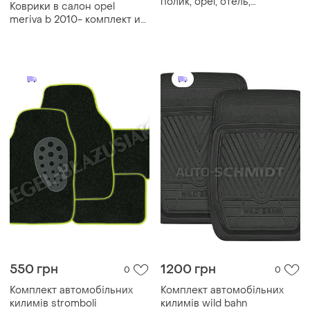
полик, opel, отель,
Коврики в салон opel
резиновые
meriva b 2010- комплект из
4-х ковриков стингрей
550 грн
1200 грн
0
0
Комплект автомобільних
Комплект автомобільних
килимів stromboli
килимів wild bahn