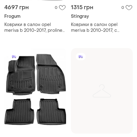
4697 грн
1315 грн
0
0
Frogum
Stingray
Коврики в салон opel
Коврики в салон opel
meriva b 2010-2017, proline
meriva b 2010-2017, с
3d, frogum, fg 3d426276
бортом, полиуретан, 2шт,
stingray, 5015172