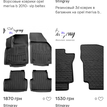
Stingray
Ворсовые коврики opel
meriva b 2010- vip beltex
Резиновый 3d коврик в
багажник на opel meriva b
2010-2017 stingray
1870 грн
1530 грн
0
0
Stingray
Stingray