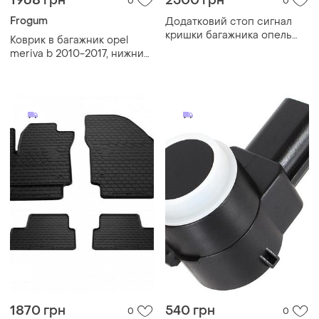
1968 грн
2500 грн
0
0
Frogum
Додатковий стоп сигнал
кришки багажника опель
Коврик в багажник opel
сігнум.opel sign...
meriva b 2010-2017, нижний
уровень, pro-line, frogum fg
tm400771
1870 грн
540 грн
0
0