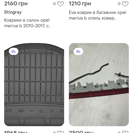
2160 грн
1210 грн
0
0
Stingray
Eva коврик в багажник opel
meriva b опель ковер
Коврики в салон opel
багажника эва
meriva b 2010-2017, с
автомобильный коврик эво
бортом, полиуретан, 4шт,
stingray, 5015174