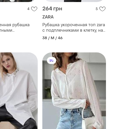
264 грн
4
5
ZARA
енная рубашка
Рубашка укороченная топ zara
нтными
с подплечниками в клетку, на
oversize)
пуговицах
38 / M / 46