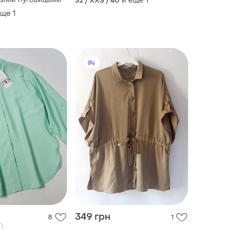
и еще
1
32 / XXS / 40
еще
1
349 грн
8
1