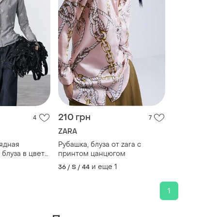
210 грн
4
7
ZARA
ядная
Рубашка, блуза от zara с
блуза в цветы
принтом цанцюгом
де ретро бохо
и еще
1
36 / S / 44
ыми
1