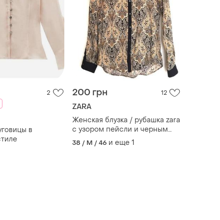
200 грн
2
12
ZARA
Женская блузка / рубашка zara
с узором пейсли и черным
уговицы в
воротником, этнический
стиле
и еще
1
38 / M / 46