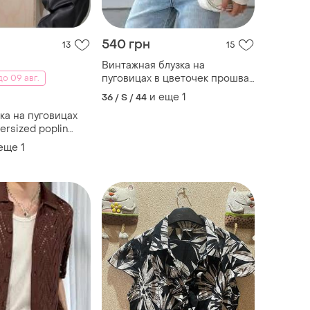
540 грн
13
15
Винтажная блузка на
пуговицах в цветочек прошва
о 09 авг.
рубашка белая
и еще
1
36 / S / 44
ка на пуговицах
ersized poplin
 еще
1