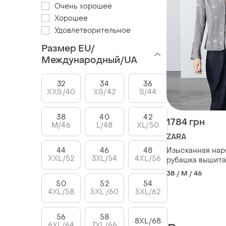
Очень хорошее
Хорошее
Удовлетворительное
Размер EU/
Международный/UA
32
34
36
XXS/40
XS/42
S/44
38
40
42
1784 грн
M/46
L/48
XL/50
ZARA
44
46
48
Изысканная нар
XXL/52
3XL/54
4XL/56
рубашка вышита 
с бисером в ви
38 / M / 46
zara с винтажн
50
52
54
пуговицами
4XL/58
5XL /60
5XL/62
56
58
8XL/68
6XL/64
7XL/66