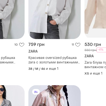
759 грн
530 грн
10
11
-4%
550 грн
ZARA
ZARA
 рубашка
Красивая oversized рубашка
тажными
zara с золотыми винтажными
Zara блуза п
ицами с
пуговицами с жемчугом
винтажном 
и еще
1
38 / M / 46
и еще
1
ХS