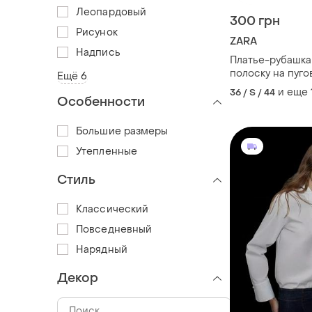
Леопардовый
300 грн
Рисунок
ZARA
Надпись
Платье-рубашка 
полоску на пуго
Ещё 6
и еще
36 / S / 44
Особенности
Большие размеры
Утепленные
Стиль
Классический
Повседневный
Нарядный
Декор