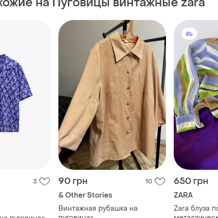
хожие на Пуговицы винтажные zara
90 грн
650 грн
3
10
& Other Stories
ZARA
Винтажная рубашка на
Zara блуза п
пуговицах
металличес