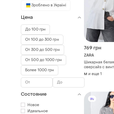
Зроблено в Україні
Цена
До 100 грн
От 100 до 300 грн
769 грн
От 300 до 500 грн
ZARA
От 500 до 1000 грн
Шикарная белая
оверсайз с вин
Более 1000 грн
золотыми пугов
и еще
1
M
жемчугом
Состояние
Новое
Идеальное