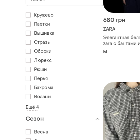
Кружево
580 грн
Паетки
ZARA
Вышивка
Элегантная бел
Стразы
zara с бантами
пуговицами
Оборки
M
Люрекс
Рюши
Перья
Бахрома
Воланы
Ещё 4
Сезон
Весна