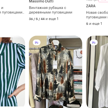
Massimo Dutti
ZARA
 и
Винтажная рубашка с
и пуговицами
деревяными пуговицами
Новая свобо
пуговицами н
и еще
1
36 / S / 44
и еще
1
S