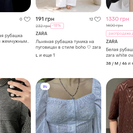
191 грн
1330 грн
0
12
1400 грн
-18%
232 грн
ZARA
распродажа д
ая рубашка
 и жемчужными
Льняная рубашка туника на
ZARA
пуговицах в стиле boho 🤍 zara
Белая рубаш
и еще
1
zara white ov
L
gem
и
38 / M / 46