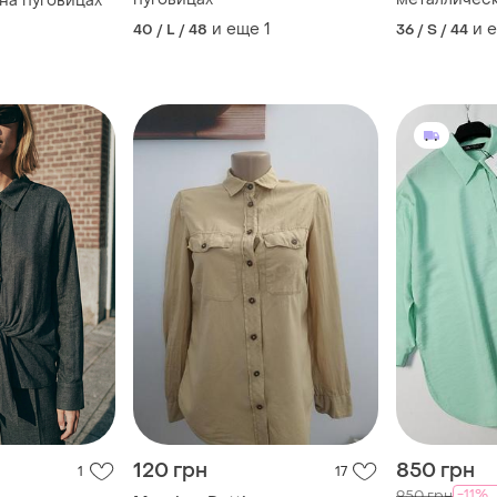
на пуговицах
и еще
1
и 
40 / L / 48
36 / S / 44
120 грн
850 грн
1
17
-11%
950 грн