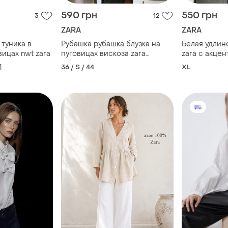
590 грн
550 грн
3
12
ZARA
ZARA
туника в
Рубашка рубашка блузка на
Белая удлин
вицах nwt zara
пуговицах вискоза zara
zara с акце
оверсайз
пуговицами (
1
36 / S / 44
XL