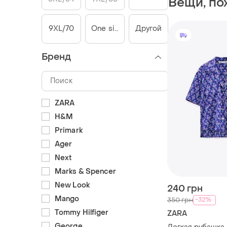
Вещи, по
9XL/70
One size
Другой
Бренд
ZARA
H&M
Primark
Ager
Next
Marks & Spencer
New Look
240 грн
Mango
-32%
350 грн
Tommy Hilfiger
ZARA
George