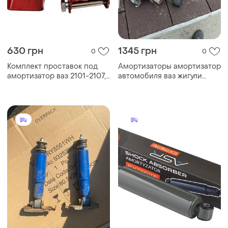
630 грн
1345 грн
0
0
Комплект проставок под
Амортизаторы амортизатор
амортизатор ваз 2101-2107,
автомобиля ваз жигули
нива (h= 20мм) задние
класика новые оригинал
(комплект 2+2шт)