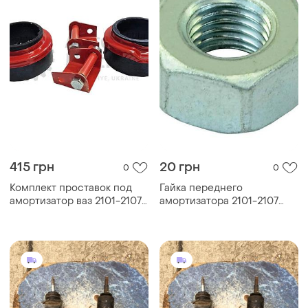
415 грн
20 грн
0
0
Комплект проставок под
Гайка переднего
амортизатор ваз 2101-2107
амортизатора 2101-2107
(h= 50мм) задние (комплект
(м10х1,25)
2+2шт)