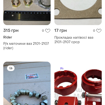
315 грн
17 грн
0
0
Rider
Прокладка напівосі ваз
2101-2107 срср
Р/к маточини ваз 2101-2107
(rider)