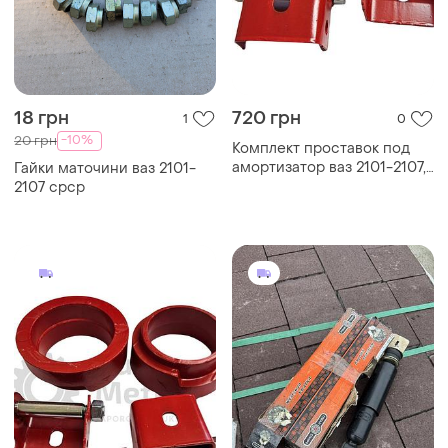
18 грн
720 грн
1
0
-10%
20 грн
Комплект проставок под
амортизатор ваз 2101-2107,
Гайки маточини ваз 2101-
нива (h= 30мм) задние
2107 срср
(комплект 2+2шт)