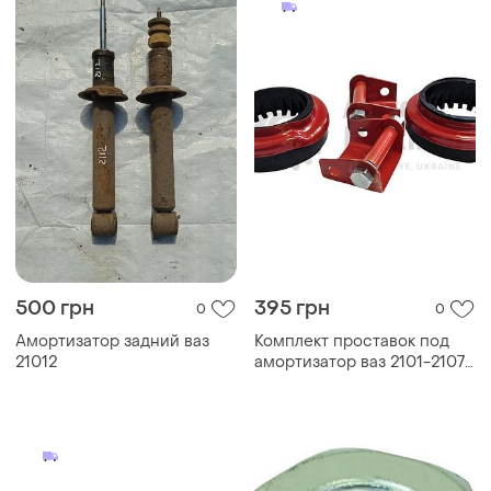
500 грн
395 грн
0
0
Амортизатор задний ваз
Комплект проставок под
21012
амортизатор ваз 2101-2107
(h= 30мм) задние (комплект
2+2шт)