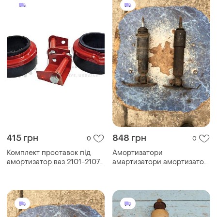
415 грн
848 грн
0
0
Комплект проставок під
Амортизатори
амортизатор ваз 2101-2107
амартизатори амортизатор
(h= 50мм) задні (комплект
автомобіля ваз жигулі срср
2+2шт)