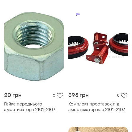
20 грн
395 грн
0
0
Гайка переднього
Комплект проставок під
амортизатора 2101-2107
амортизатор ваз 2101-2107
(м10х1,25)
(h=30мм) задні (комплект
2+2шт)