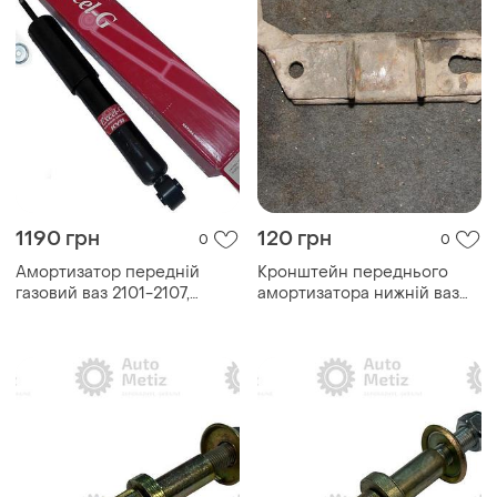
1190 грн
120 грн
0
0
Амортизатор передній
Кронштейн переднього
газовий ваз 2101-2107,
амортизатора нижній ваз
kayaba, 343097
2101-2107, б/в