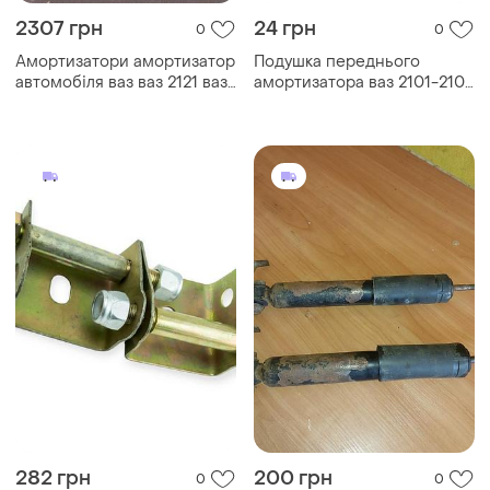
2307 грн
24 грн
0
0
Амортизатори амортизатор
Подушка переднього
автомобіля ваз ваз 2121 ваз
амортизатора ваз 2101-2107,
нива нові ідеал срср
заднього ваз 2108-21099
(баринка) at — (at 5450-
001r)
282 грн
200 грн
0
0