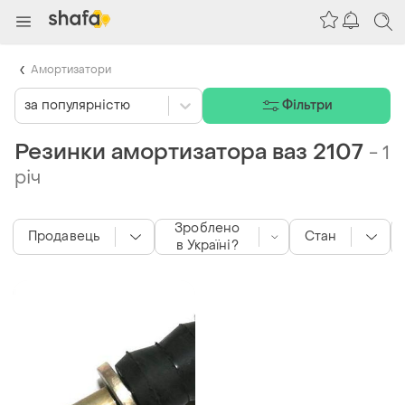
Амортизатори
за популярністю
Фільтри
Резинки амортизатора ваз 2107
-
1
річ
Зроблено
Продавець
Стан
в Україні?