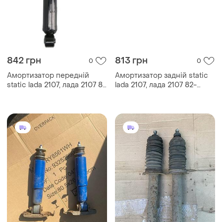
842 грн
813 грн
0
0
Амортизатор передній
Амортизатор задній static
static lada 2107, лада 2107 82
lada 2107, лада 2107 82-
- #88-0221 uabxnhm17
#88-0220 uazdinv17