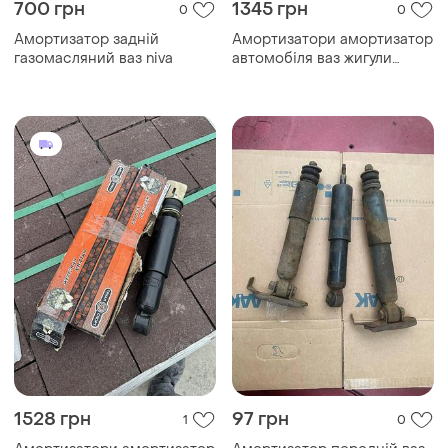
700 грн
1345 грн
0
0
Амортизатор задній
Амортизатори амортизатор
газомасляний ваз niva
автомобіля ваз жигули
класика нові оригінал
1528 грн
97 грн
1
0