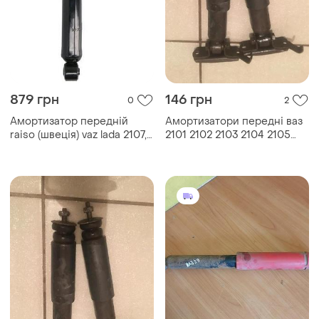
879 грн
146 грн
0
2
Амортизатор передній
Амортизатори передні ваз
raiso (швеція) vaz lada 2107,
2101 2102 2103 2104 2105
ваз лада 2107 82- #st579170
2106 2107
uaovtik17