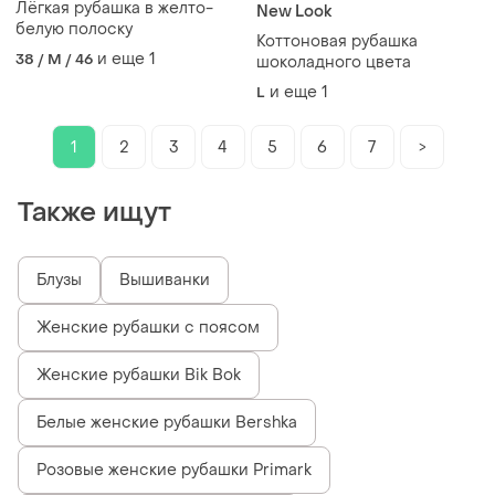
Лёгкая рубашка в желто-
New Look
белую полоску
Коттоновая рубашка
и еще
1
38 / M / 46
шоколадного цвета
и еще
1
L
1
2
3
4
5
6
7
>
Также ищут
Блузы
Вышиванки
Женские рубашки с поясом
Женские рубашки Bik Bok
Белые женские рубашки Bershka
Розовые женские рубашки Primark