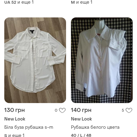
и еще
1
и еще
1
UA 52
M
130 грн
140 грн
0
5
New Look
New Look
Біла буза рубашка s-m
Рубашка белого цвета
и еще
1
40 / L / 48
S