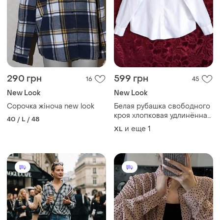
290 грн
599 грн
16
45
New Look
New Look
Сорочка жіноча new look
Белая рубашка свободного
кроя хлопковая удлинённая
40 / L / 48
рубашка белоснежная
и еще
1
XL
рубашка оверсайз