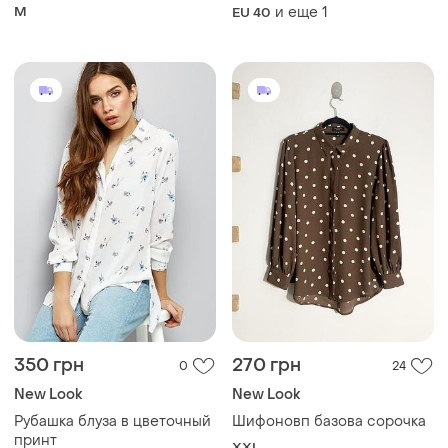
mariiahuts.clothes 🤎
M
и еще
1
EU 40
350 грн
270 грн
0
24
New Look
New Look
Рубашка блуза в цветочный
Шифоновп базова сорочка
принт
XXL