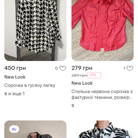
450 грн
279 грн
0
1
-4%
289 грн
New Look
New Look
Сорочка в гусячу лапку
Стильна червона сорочка з
и еще
1
S
фактурної тканини, розмір
36 s з короткими рукавами
S
яскрава жіноча легка