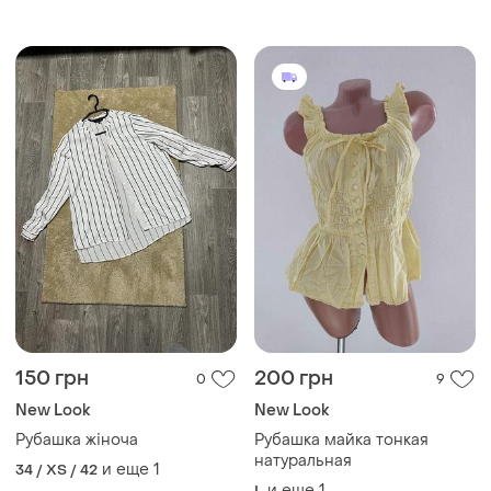
воротником,та зацепкой на
пуговицы по всей длине.
150 грн
200 грн
0
9
New Look
New Look
Рубашка жіноча
Рубашка майка тонкая
натуральная
и еще
1
34 / XS / 42
и еще
1
L