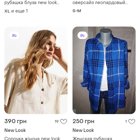
рубашка блуза new look
оверсайз леопардовый
размер xl-2xl
принт
и еще
1
S-M
XL
390 грн
250 грн
19
1
New Look
New Look
Сорочка жіноча new look
Женская рубашка