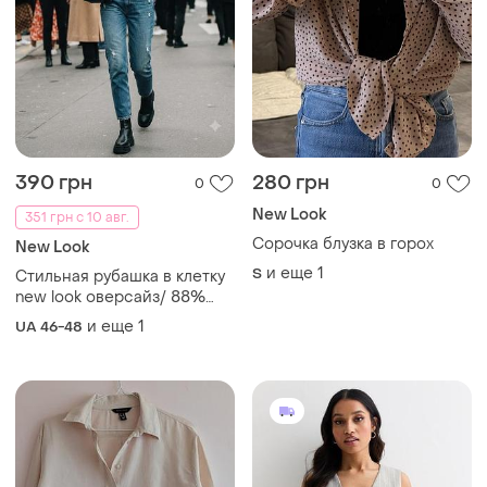
390 грн
280 грн
0
0
New Look
351 грн с 10 авг.
Сорочка блузка в горох
New Look
и еще
1
S
Стильная рубашка в клетку
new look оверсайз/ 88%
хлопок, 12% вискоза/
и еще
1
UA 46-48
размеры 46-52