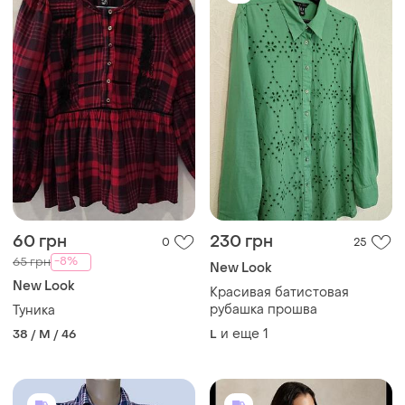
60 грн
230 грн
0
25
-8%
65 грн
New Look
New Look
Красивая батистовая
рубашка прошва
Туника
и еще
1
38 / M / 46
L