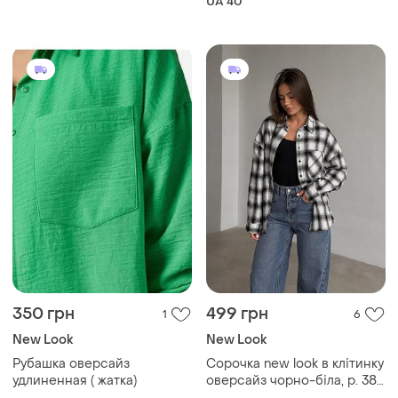
UA 40
350 грн
499 грн
1
6
New Look
New Look
Рубашка оверсайз
Сорочка new look в клітинку
удлиненная ( жатка)
оверсайз чорно-біла, р. 38
(m)