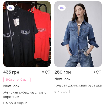
435 грн
250 грн
0
2
New Look
392 грн с 10 авг.
Голубая джинсовая рубашка
New Look
и еще
1
S
Женская рубашка/блуза с
коротким
рукавом,отложным
и еще
2
UA 50