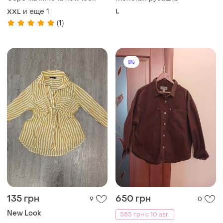
и еще
1
L
XXL
(1)
135 грн
650 грн
9
0
New Look
585 грн с 10 авг.