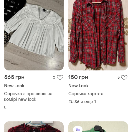
565 грн
150 грн
0
3
New Look
New Look
Сорочка з прошвою на
Сорочка картата
комірі new look
и еще
1
EU 36
L