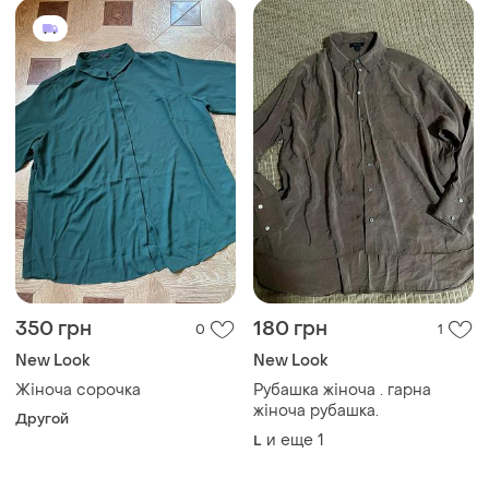
350 грн
180 грн
0
1
New Look
New Look
Жіноча сорочка
Рубашка жіноча . гарна
жіноча рубашка.
Другой
и еще
1
L