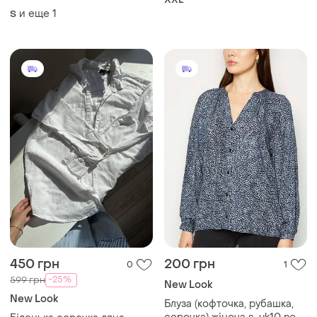
и еще
1
S
450 грн
200 грн
0
1
-25%
599 грн
New Look
New Look
Блуза (кофточка, рубашка,