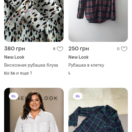
380 грн
250 грн
8
0
New Look
New Look
Вискозная рубашка блуза
Рубашка в клетку
и еще
1
L
EU 36