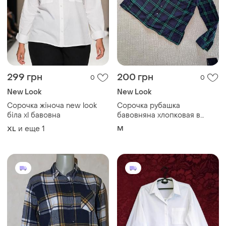
299 грн
200 грн
0
0
New Look
New Look
Сорочка жіноча new look
Сорочка рубашка
біла xl бавовна
бавовняна хлопковая в
клітинку клетчатая клетку
и еще
1
M
XL