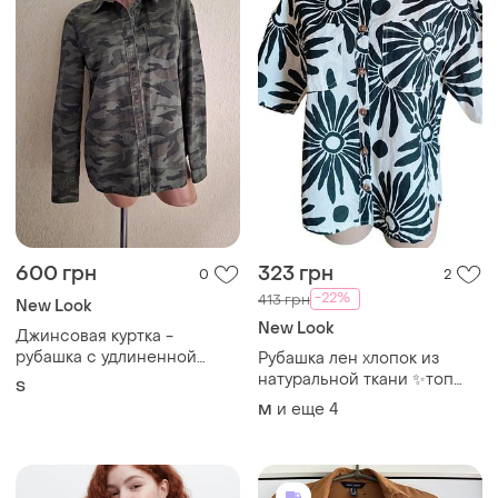
600 грн
323 грн
0
2
-22%
413 грн
New Look
New Look
Джинсовая куртка -
рубашка с удлиненной
Рубашка лен хлопок из
спинкой. джинсовка.
натуральной ткани ✨топ
S
бомбер на кнопках.
цена и качество
и еще
4
M