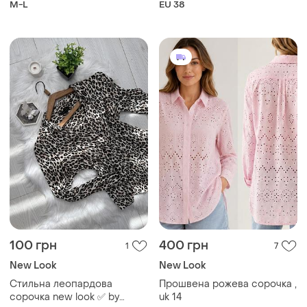
M-L
EU 38
100 грн
400 грн
1
7
New Look
New Look
Стильна леопардова
Прошвена рожева сорочка ,
сорочка new look ✅ by
uk 14