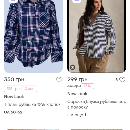
350 грн
299 грн
1
8
-13%
341 грн
315 грн с 10 авг.
New Look
New Look
Сорочка,блузка,рубашка,соро
Т план рубашка 💯% хлопок.
в полоску
UA 50-52
и еще
1
L