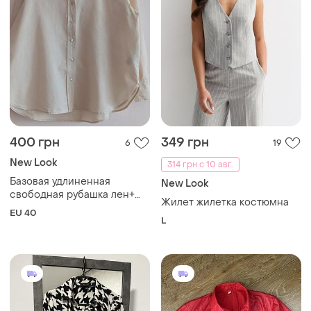
400 грн
349 грн
6
19
New Look
314 грн с 10 авг.
Базовая удлиненная
New Look
свободная рубашка лен+
Жилет жилетка костюмна
коттон персикового цвета
EU 40
L