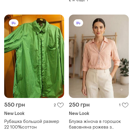
550 грн
250 грн
2
1
New Look
New Look
Рубашка большой размер
Блузка жіноча в горошок
22 100%соттон
бавовняна рожева з
рукавом 3/4, сорочка casual