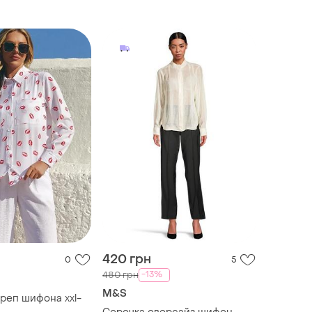
420 грн
0
5
-13%
480 грн
M&S
креп шифона xxl-