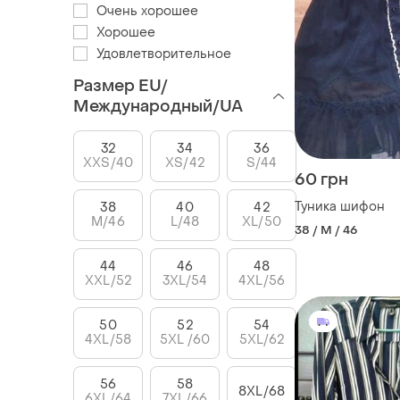
Очень хорошее
Хорошее
Удовлетворительное
Размер EU/
Международный/UA
32
34
36
XXS/40
XS/42
S/44
60 грн
Туника шифон
38
40
42
M/46
L/48
XL/50
38 / M / 46
44
46
48
XXL/52
3XL/54
4XL/56
50
52
54
4XL/58
5XL /60
5XL/62
56
58
8XL/68
6XL/64
7XL/66