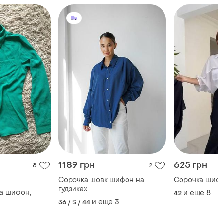
1189 грн
625 грн
8
2
Сорочка шовк шифон на
Сорочка ши
ґудзиках
а шифон,
и еще
8
42
и еще
3
36 / S / 44