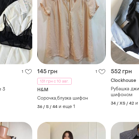
145 грн
552 грн
1
1
Clockhouse
131 грн с 10 авг.
Рубашка джи
е
3
H&M
шифоном
Сорочка,блузка шифон
и
34 / XS / 42
и еще
1
36 / S / 44