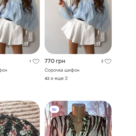
770 грн
1
3
фон
Сорочка шифон
и еще
2
42