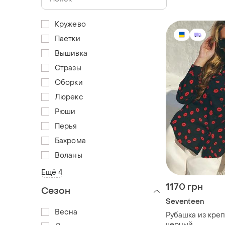
Кружево
Паетки
Вышивка
Стразы
Оборки
Люрекс
Рюши
Перья
Бахрома
Воланы
Ещё 4
1170 грн
Сезон
Seventeen
Весна
Рубашка из кре
черный