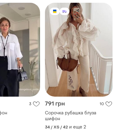
791 грн
3
10
фон
Сорочка рубашка блуза
шифон
и еще
2
34 / XS / 42