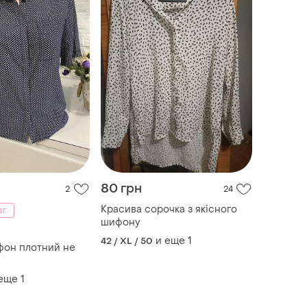
80 грн
2
24
Красива сорочка з якісного
вг.
шифону
и еще
1
42 / XL / 50
фон плотний не
 еще
1