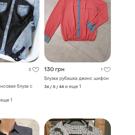
130 грн
3
1
Блузка рубашка джинс шифон
нсовая блуза с
и еще
1
36 / S / 44
 еще
1