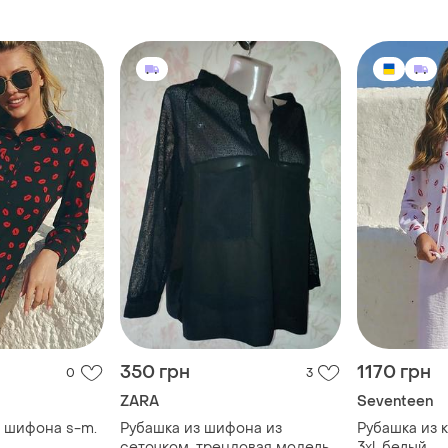
350 грн
1170 грн
0
3
ZARA
Seventeen
п шифона s-m.
Рубашка из шифона из
Рубашка из 
сеточком, трендовая модель
3xl. белый