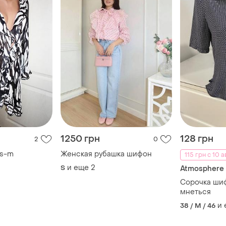
1250 грн
128 грн
2
0
.s-m
Женская рубашка шифон
115 грн с 10 а
и еще
2
S
Atmosphere
Cорочка ши
мнеться
и
38 / M / 46