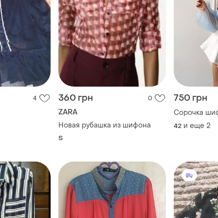
360 грн
750 грн
4
0
ZARA
Сорочка ши
Новая рубашка из шифона
и еще
2
42
S