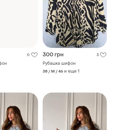
300 грн
0
3
фон
Рубашка шифон
и еще
1
38 / M / 46