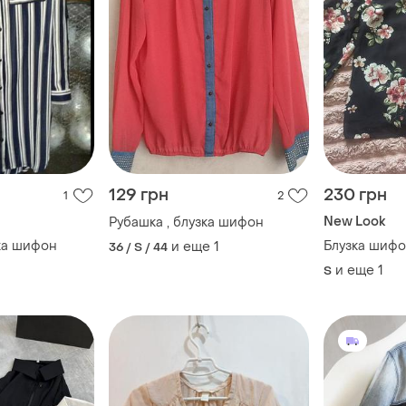
129 грн
230 грн
1
2
New Look
Рубашка , блузка шифон
ка шифон
Блузка шифо
и еще
1
36 / S / 44
и еще
1
S