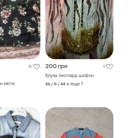
200 грн
0
1
Блуза леопард шифон
н квіти
и еще
1
36 / S / 44