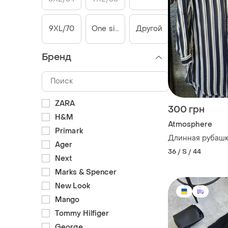
9XL/70
One size
Другой
Бренд
ZARA
300 грн
H&M
Atmosphere
Primark
Длинная рубаш
Ager
36 / S / 44
Next
Marks & Spencer
New Look
Mango
Tommy Hilfiger
George