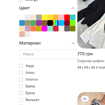
Цвет
Материал
775 грн
Сорочка шифон
Ажур
и ещ
34 / XS / 42
Атлас
Хлопок
Байка
Букле
Вельвет