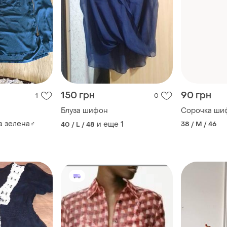
150 грн
90 грн
1
0
Блуза шифон
Сорочка ши
 зелена♂️
и еще
1
38 / M / 46
40 / L / 48