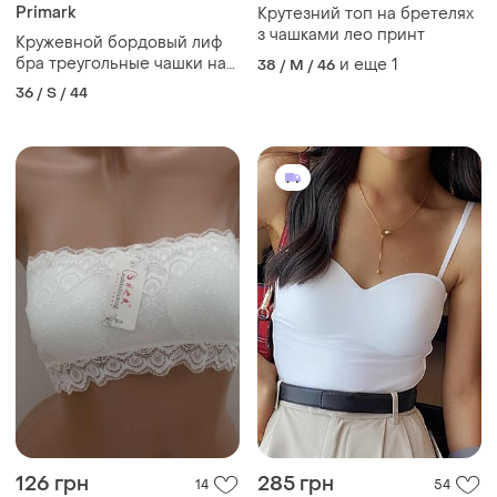
Primark
Крутезний топ на бретелях
з чашками лео принт
Кружевной бордовый лиф
бра треугольные чашки на
и еще
1
38 / M / 46
тонких бретелях лиф-топ
36 / S / 44
126 грн
285 грн
14
54