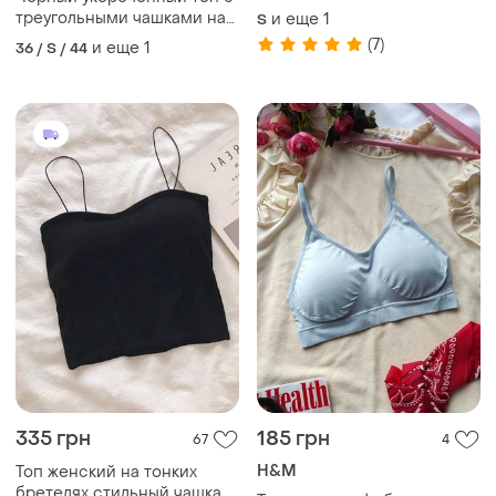
чашками
треугольными чашками на
и еще
1
S
тонких бретелях низ на
(7)
и еще
1
36 / S / 44
резинке
335 грн
185 грн
67
4
H&M
Топ женский на тонких
бретелях стильный чашка а,