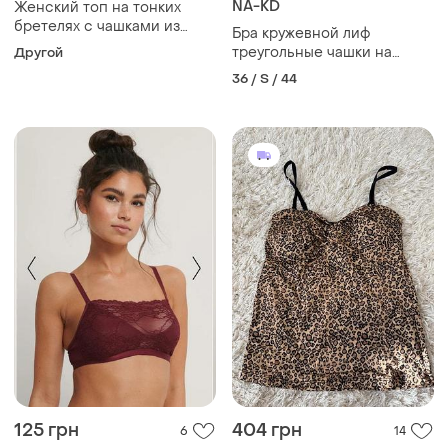
NA-KD
Женский топ на тонких
бретелях с чашками из
Бра кружевной лиф
гладкой ткани
треугольные чашки на
Другой
тонких бретелях топ
36 / S / 44
125 грн
404 грн
6
14