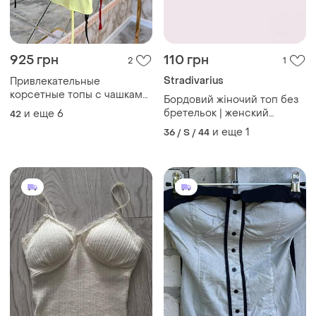
925 грн
110 грн
2
1
Stradivarius
Привлекательные
корсетные топы с чашками
Бордовий жіночий топ без
с легким пуша-ап, топ
бретельок | женский
и еще
6
42
облегающий с чашками, топ
бордовый топ без бретелек
и еще
1
36 / S / 44
бюстье из эластичной
с чашками
ткани, топ корсет без
бретелек