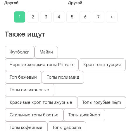
черного цвета, размер l
шоколадного цвета, размер
Другой
Другой
l
1
2
3
4
5
6
7
>
Также ищут
Футболки
Майки
Черные женские топы Primark
Кроп топы турция
Топ бежевый
Топы полиамид
Топы силиконовые
Красивые кроп топы ажурные
Топы голубые h&m
Стильные топы бюстье
Топы дизайнер
Топы кофейные
Топы gabbana