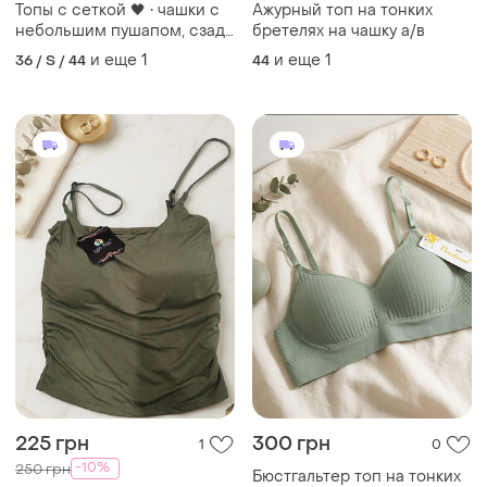
Топы с сеткой 🖤 • чашки с
Ажурный топ на тонких
небольшим пушапом, сзади
бретелях на чашку а/в
на застёжках • размер
и еще
1
и еще
1
36 / S / 44
44
единый 42/44 • цвета: мята,
беж, чёрный, белый • длина:
19 см без бретелей
225 грн
300 грн
1
0
-10%
250 грн
Бюстгальтер топ на тонких