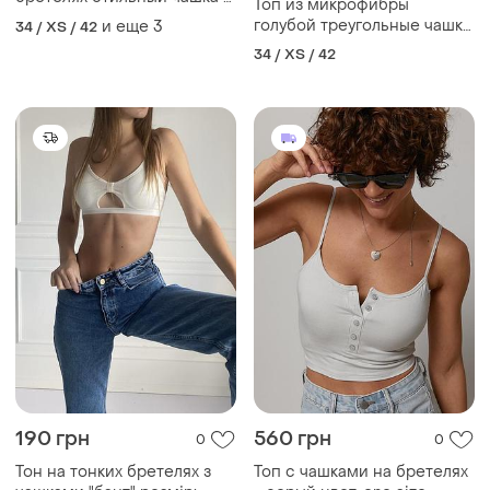
Топ из микрофибры
в, с
голубой треугольные чашки
и еще
3
34 / XS / 42
на тонких бретелях
34 / XS / 42
спортивный топ
190 грн
560 грн
0
0
Тон на тонких бретелях з
Топ с чашками на бретелях