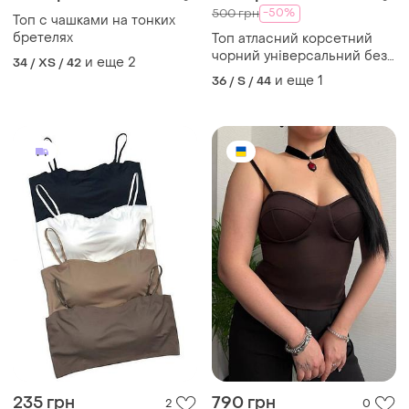
-50%
500 грн
Топ с чашками на тонких
бретелях
Топ атласний корсетний
чорний універсальний без
и еще
2
34 / XS / 42
бретель без шнурівки без
и еще
1
36 / S / 44
чашки
235 грн
790 грн
2
0