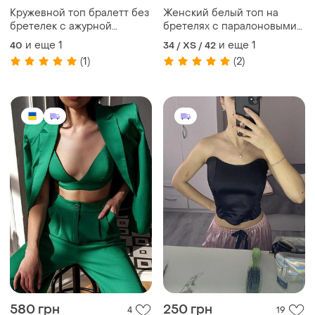
Кружевной топ бралетт без
Женский белый топ на
бретелек с ажурной
бретелях с паралоновыми
спинкой. чашка: а.
чашками
и еще
1
и еще
1
40
34 / XS / 42
(1)
(2)
580 грн
250 грн
4
19