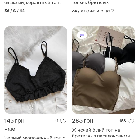
чашками, корсетный топ
тонких бретелях
бежевый
36 / S / 44
и еще
2
34 / XS / 42
145 грн
285 грн
11
158
H&M
Жіночий білий топ на
бретелях з паралоновими
Черный укороченный топ с