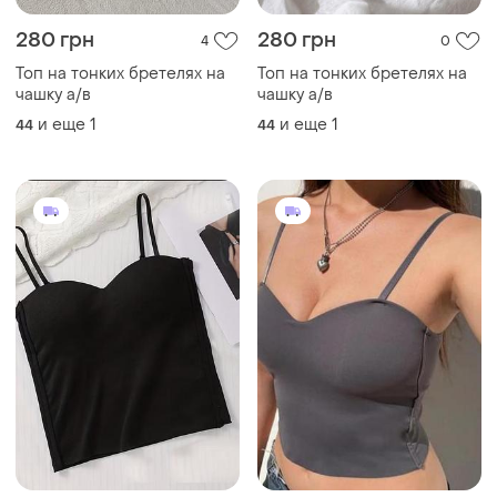
280 грн
280 грн
4
0
Топ на тонких бретелях на
Топ на тонких бретелях на
чашку а/в
чашку а/в
и еще
1
и еще
1
44
44