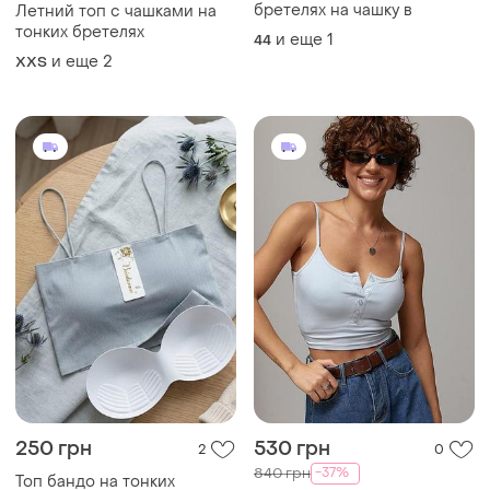
бретелях на чашку в
Летний топ с чашками на
тонких бретелях
и еще
1
44
и еще
2
XХS
250 грн
530 грн
2
0
-37%
840 грн
Топ бандо на тонких