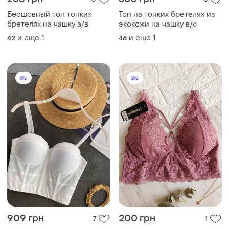
Бесшовный топ тонких
Топ на тонких бретелях из
бретелях на чашку а/в
экокожи на чашку в/с
и еще
1
и еще
1
42
46
909 грн
200 грн
7
1