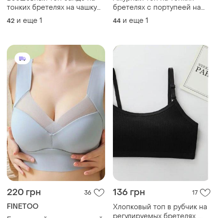
тонких бретелях на чашку
бретелях с портупеей на
а/в
чашку а/в
и еще
1
и еще
1
42
44
220 грн
136 грн
36
17
FINETOO
Хлопковый топ в рубчик на
регулируемых бретелях .