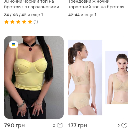
Жіночий чорний топ на
Трендовий жіночий
бретелях з паралоновими
корсетний топ на бретелях
чашками
з чашками обтягуючий
и еще
1
и еще
1
34 / XS / 42
42-44
позаду зі шнурівкою
(1)
790 грн
177 грн
0
2