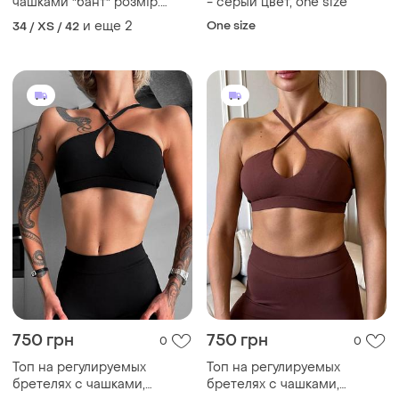
чашками "бант" розмір:
- серый цвет, one size
універсальний (підійде на
и еще
2
One size
34 / XS / 42
70а/в, 75а)
750 грн
750 грн
0
0
Топ на регулируемых
Топ на регулируемых
бретелях с чашками,
бретелях с чашками,