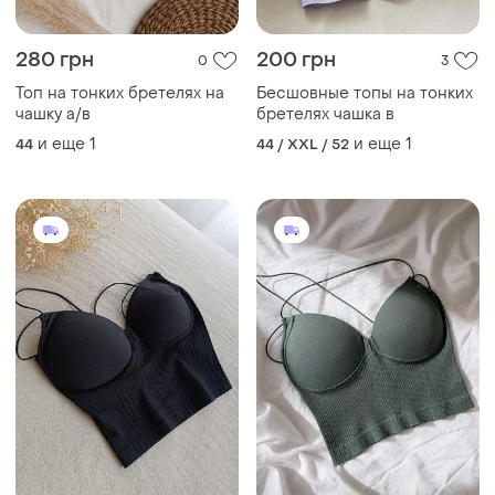
280 грн
200 грн
0
3
Топ на тонких бретелях на
Бесшовные топы на тонких
чашку а/в
бретелях чашка в
и еще
1
и еще
1
44
44 / XXL / 52