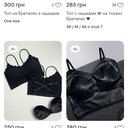
300 грн
285 грн
2
34
Топ на бретелях з чашками
Топ с чашками 🩶 на тонких
бретелях 🖤
One size
и еще
1
38 / M / 46
250 грн
380 грн
0
3