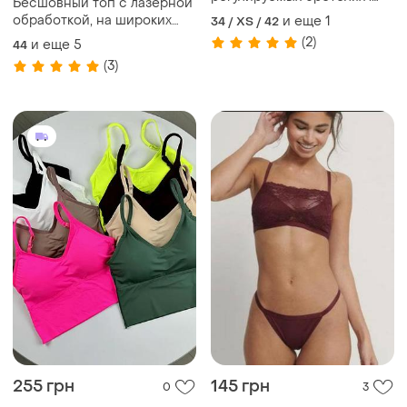
Бесшовный топ с лазерной
чашка: а.
обработкой, на широких
и еще
1
34 / XS / 42
бретелях с формированной
(2)
и еще
5
44
чашкой.. чашка: в,с.
(3)
255 грн
145 грн
0
3