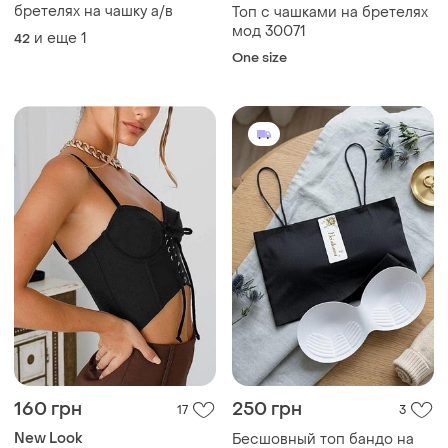
бретелях на чашку а/в
Топ с чашками на бретелях
мод 30071
и еще
1
42
One size
160 грн
250 грн
17
3
New Look
Бесшовный топ бандо на