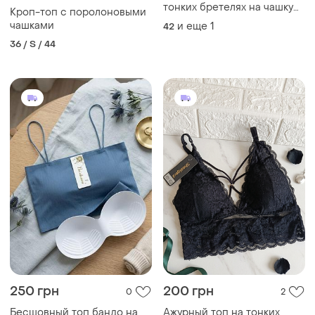
тонких бретелях на чашку
Кроп-топ с поролоновыми
а/в
чашками
и еще
1
42
36 / S / 44
250 грн
200 грн
0
2
Бесшовный топ бандо на
Ажурный топ на тонких