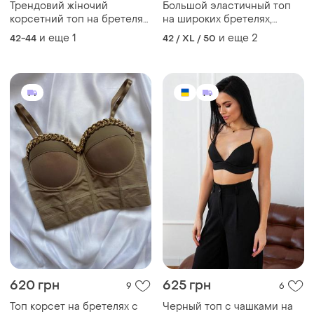
Трендовий жіночий
Большой эластичный топ
корсетний топ на бретелях
на широких бретелях,
з чашками обтягуючий
дышащий. чашка: в,с,d.
и еще
1
и еще
2
42-44
42 / XL / 50
позаду зі шнурівкою
620 грн
625 грн
9
6
Топ корсет на бретелях с
Черный топ с чашками на