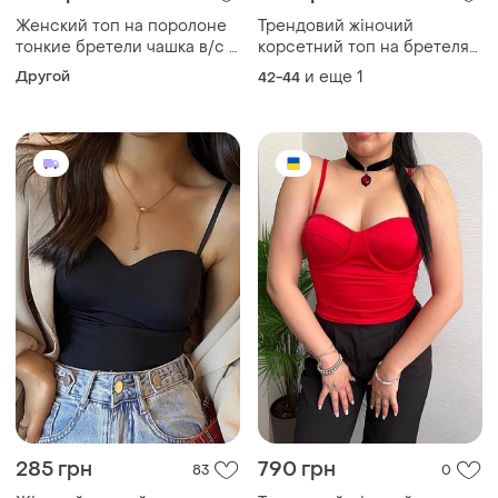
Женский топ на поролоне
Трендовий жіночий
тонкие бретели чашка в/с 4
корсетний топ на бретелях
цвета
з чашками обтягуючий
Другой
и еще
1
42-44
позаду зі шнурівкою
285 грн
790 грн
83
0