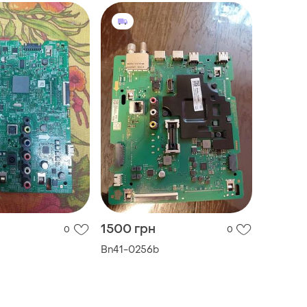
1500 грн
0
0
Bn41-0256b