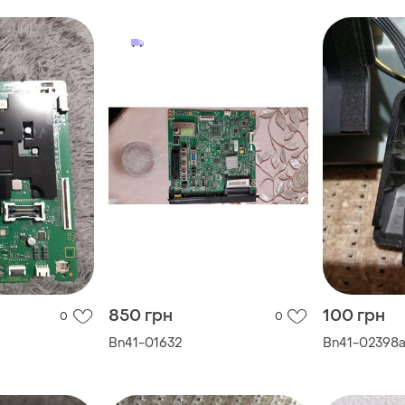
850 грн
100 грн
0
0
Bn41-01632
Bn41-02398