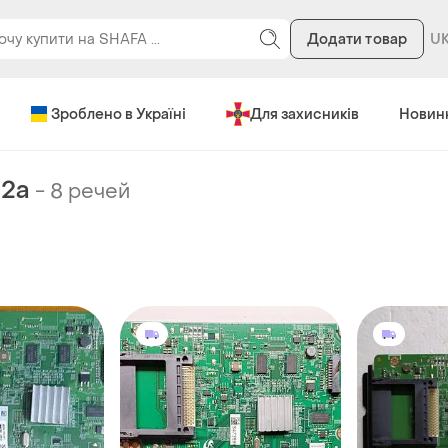
Додати товар
Зроблено в Україні
Для захисників
Новин
12a
-
8 речей