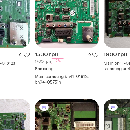
1500 грн
1800 грн
0
0
-12%
1700 грн
1-01812a
Main bn41-01
Samsung
samsung ue
Main samsung bn41-01812a
bn94-05731h