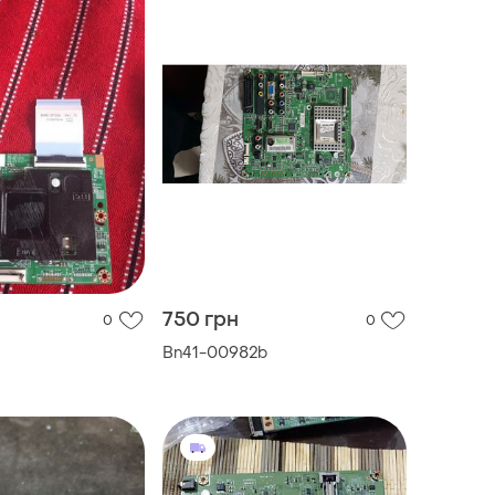
750 грн
0
0
Bn41-00982b