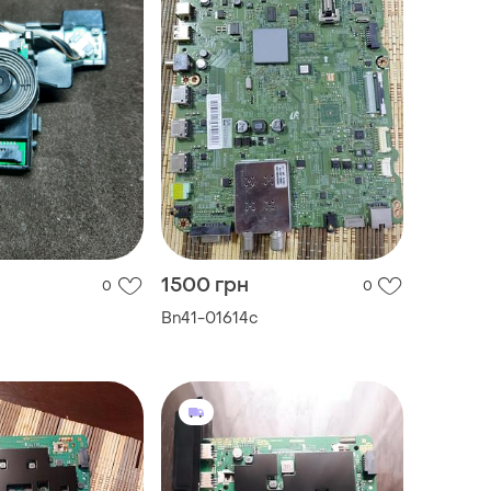
1500 грн
0
0
Bn41-01614c