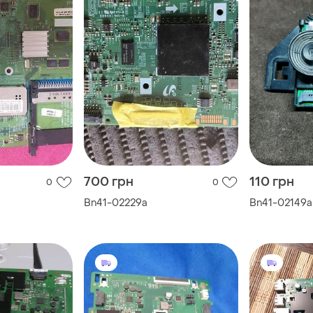
700 грн
110 грн
0
0
Bn41-02229a
Bn41-02149a