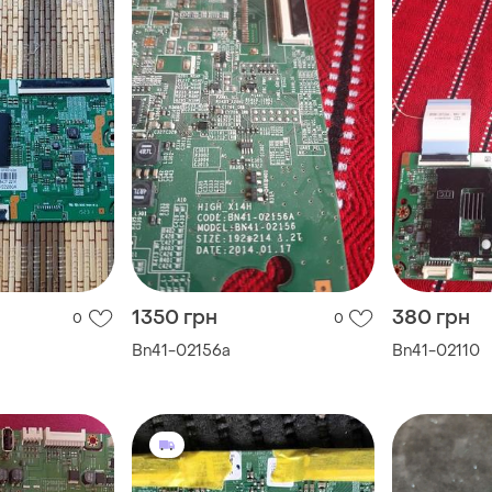
1350 грн
380 грн
0
0
Bn41-02156a
Bn41-02110