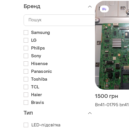
Бренд
Samsung
LG
Philips
Sony
Hisense
Panasonic
Toshiba
TCL
Haier
1500 грн
Bravis
Bn41-01795 bn41
Тип
LED-підсвітка