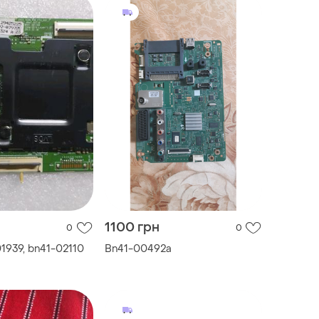
1100 грн
0
0
1939, bn41-02110
Bn41-00492a