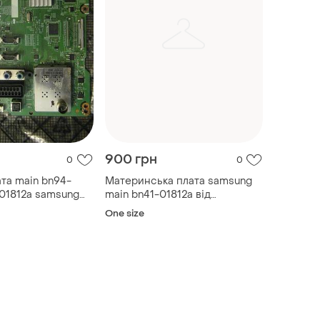
900 грн
0
0
та main bn94-
Материнська плата samsung
-01812a samsung
main bn41-01812a від
xua
46es6300 7
One size