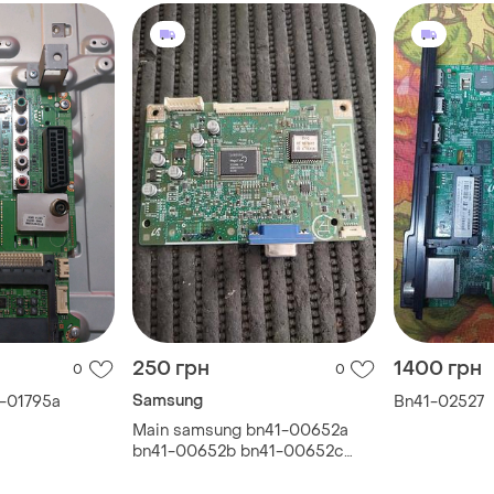
250 грн
1400 грн
0
0
Samsung
-01795a
Bn41-02527
Main samsung bn41-00652a
bn41-00652b bn41-00652c
se16awl-lf