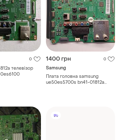
1400 грн
0
0
Samsung
812a телевізор
40es6100
Плата головна samsung
ue50es5700s bn41-01812a
bn94-05970n