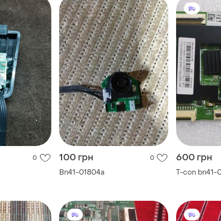
100 грн
600 грн
0
0
Bn41-01804a
T-con bn41-0