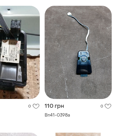
110 грн
0
0
a
Bn41-0398a