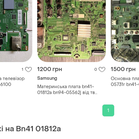
1200 грн
1500 грн
1
0
Samsung
a телевізор
Основна пла
s6100
05731r bn41
Материнська плата bn41-
ue32eh5307k
01812a bn94-05562j від тв
samsung ue32es5550w
1
жі на Bn41 01812a