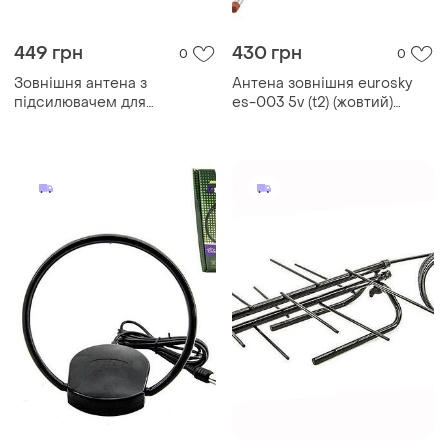
449 грн
430 грн
0
0
Зовнішня антена з
Антена зовнішня eurosky
підсилювачем для
es-003 5v (t2) (жовтий)
цифрового eurosky тв es-
modern home style
003 t2