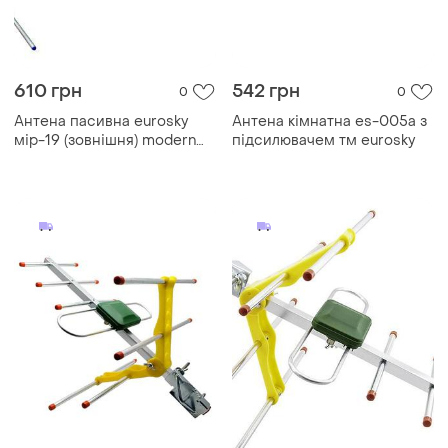
610 грн
542 грн
0
0
Антена пасивна eurosky
Антена кімнатна es-005a з
мір-19 (зовнішня) modern
підсилювачем тм eurosky
home style