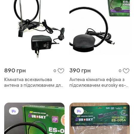
890 грн
390 грн
0
0
Кімнатна всехвильова
Антена кімнатна ефірна з
антена з підсилювачем для
підсилювачем eurosky es-
цифрового та аналогового
008 omega
телебачення eurosky hda-
02 30дб