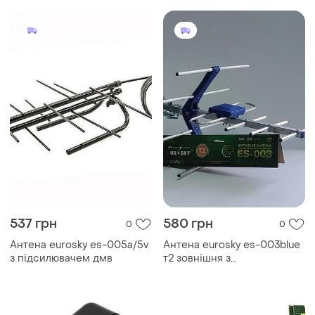
537 грн
580 грн
0
0
Антена eurosky es-005a/5v
Антена eurosky es-003blue
з підсилювачем дмв
т2 зовнішня з
підсилювачем