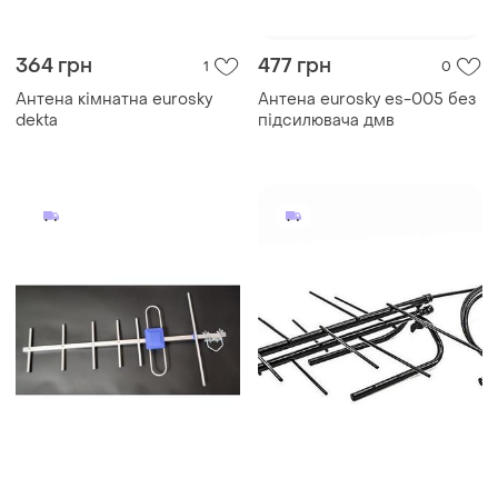
364 грн
477 грн
1
0
Антена кімнатна eurosky
Антена eurosky es-005 без
dekta
підсилювача дмв