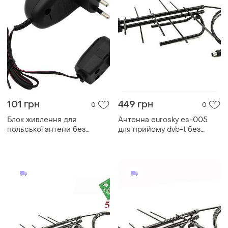
101 грн
449 грн
0
0
Блок живлення для
Антенна eurosky es-005
польської антени без
для прийому dvb-t без
регулятора, eurosky modern
підсилювача
home style