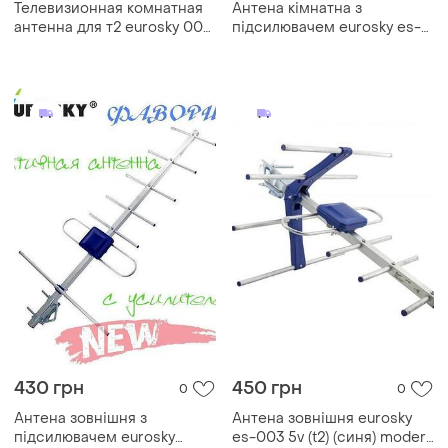
Телевизионная комнатная
Антена кімнатна з
антенна для т2 eurosky 001
підсилювачем eurosky es-
c усилителем для тюнеров
001 мв + дмв всехвильова;
и телевизоров т2
це переклад
430 грн
450 грн
0
0
Антена зовнішня з
Антена зовнішня eurosky
підсилювачем eurosky
es-003 5v (t2) (синя) modern