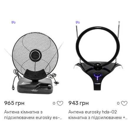
фаворит 5v - 23db modern
home style
home style
965 грн
943 грн
0
0
Антена кімнатна з
Антена eurosky hda-02
підсилювачем eurosky es-
кімнатна з підсилювачем +
001 мв + дмв всеволнова
підставка мв+дмв modern
modern home style
home style