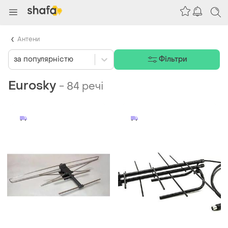
Антени
за популярністю
Фільтри
Eurosky
-
84 речі