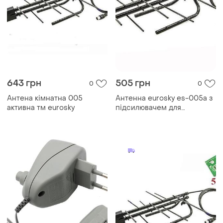
643 грн
505 грн
0
0
Антена кімнатна 005
Антенна eurosky es-005a з
активна тм eurosky
підсилювачем для
цифрового телебачення