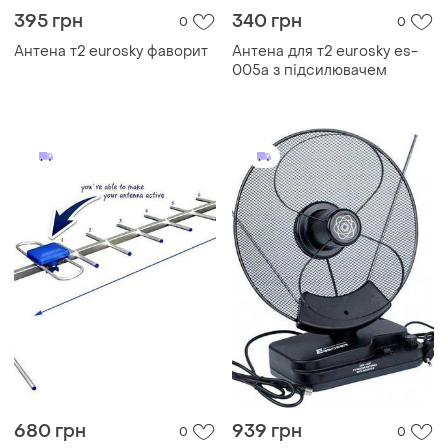
395 грн
340 грн
0
0
Антена т2 eurosky фаворит
Антена для т2 eurosky es-
005a з підсилювачем
680 грн
939 грн
0
0