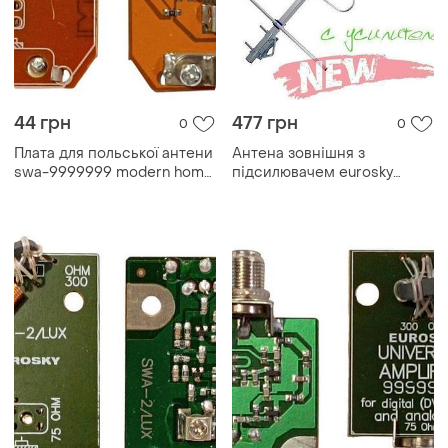
44 грн
477 грн
0
0
Плата для польської антени
Антена зовнішня з
swa-9999999 modern home
підсилювачем eurosky
style
фаворит 5v - 23db