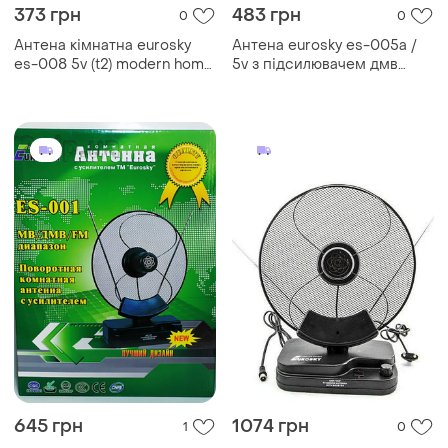
373 грн
483 грн
0
0
Антена кімнатна eurosky
Антена eurosky es-005a /
es-008 5v (t2) modern home
5v з підсилювачем дмв
style
modern home style
645 грн
1074 грн
1
0