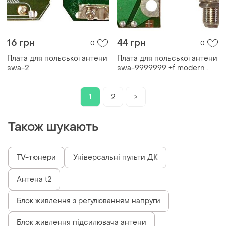
16 грн
44 грн
0
0
Плата для польської антени
Плата для польської антени
swa-2
swa-9999999 +f modern
home style
1
2
>
Також шукають
TV-тюнери
Універсальні пульти ДК
Антена t2
Блок живлення з регулюванням напруги
Блок живлення підсилювача антени