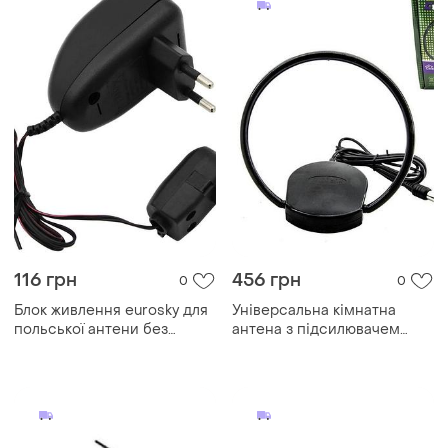
116 грн
456 грн
0
0
Блок живлення eurosky для
Універсальна кімнатна
польської антени без
антена з підсилювачем
регулятора
eurosky es-008