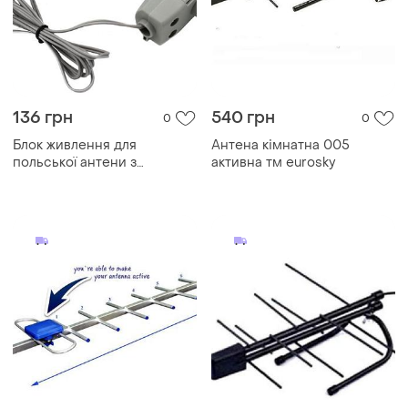
136 грн
540 грн
0
0
Блок живлення для
Антена кімнатна 005
польської антени з
активна тм eurosky
регулятором eurosky "в
коробці" modern home style