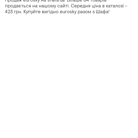
Продаж eurosky на shafa.ua. Більше 84 товарів
продається на нашому сайті. Середня ціна в каталозі -
423 грн. Купуйте вигідно eurosky разом з Шафа!