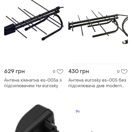
629 грн
430 грн
0
0
Антена кімнатна es-005a з
Антена eurosky es-005 без
підсилювачем тм eurosky
підсилювача дмв modern
home style