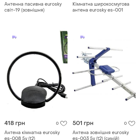
Антенна пасивна eurosky
Кімнатна широкосмугова
світ-19 (зовнішня)
антена eurosky es-001
418 грн
501 грн
0
0
Антена кімнатна eurosky
Антена зовнішня eurosky
es-008 5v (t2)
es-003 5v (t2) (синій)