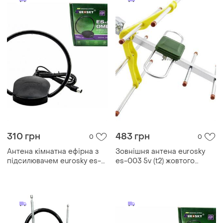
310 грн
483 грн
0
0
Антена кімнатна ефірна з
Зовнішня антена eurosky
підсилювачем eurosky es-
es-003 5v (t2) жовтого
008 omega
кольору для цифрового
телебачення