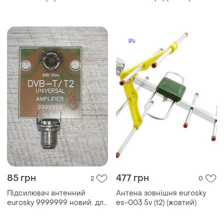
85 грн
477 грн
2
0
Підсилювач антенний
Антена зовнішня eurosky
eurosky 9999999 новий. для
es-003 5v (t2) (жовтий)
т2. для ефірної (польської)
антени.