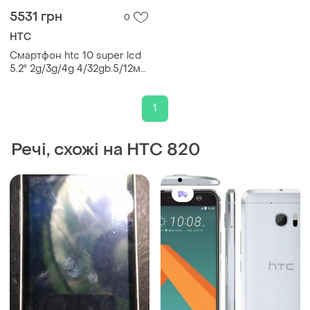
5531 грн
0
HTC
Смартфон htc 10 super lcd
5.2" 2g/3g/4g 4/32gb.5/12мп
qualcomm 820 silver 3000
mah
1
Речі, схожі на HTC 820