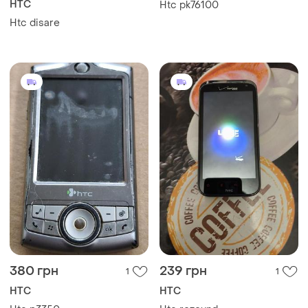
HTC
Htc pk76100
Htc disare
380 грн
239 грн
1
1
HTC
HTC