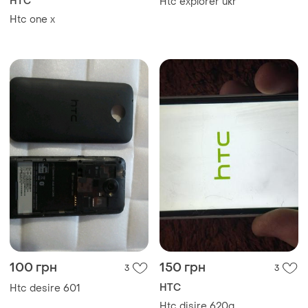
HTC
Htc explorer ukr
Htc one x
100 грн
150 грн
3
3
HTC
Htc desire 601
Htc disire 620g