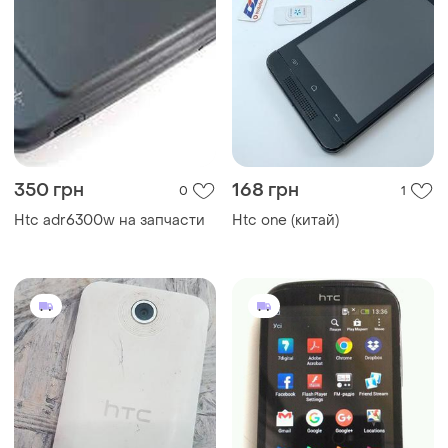
350 грн
168 грн
0
1
Htc adr6300w на запчасти
Htc one (китай)