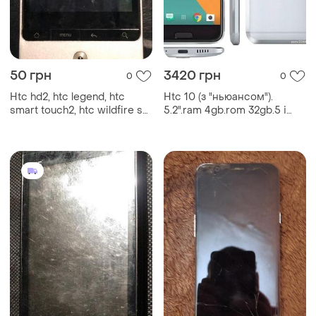
50 грн
3420 грн
0
0
Htc hd2, htc legend, htc
Htc 10 (з "ньюансом").
smart touch2, htc wildfire s
5.2".ram 4gb.rom 32gb.5 і
розбирання
12mpix.qualcomm
820.fingerprint.корпус -
метал