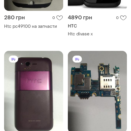
280 грн
4890 грн
0
0
HTC
Htc pc49100 на запчасти
Htc divase x