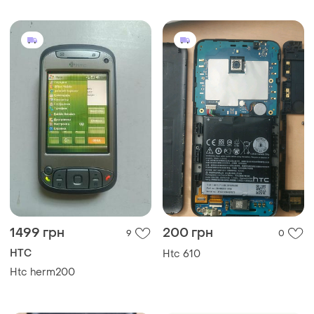
1499 грн
200 грн
9
0
HTC
Htc 610
Htc herm200