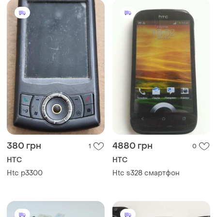
380 грн
4880 грн
1
0
HTC
HTC
Htc p3300
Htc s328 смартфон