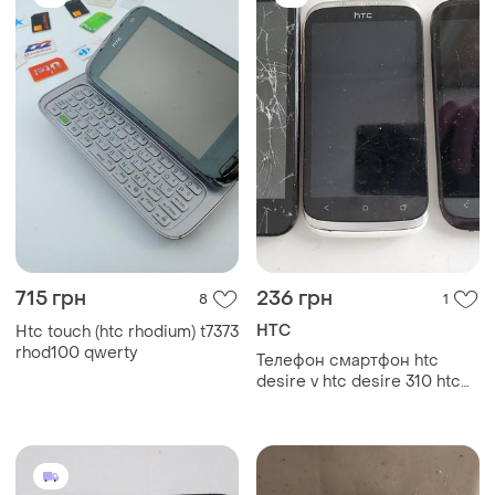
715 грн
236 грн
8
1
HTC
Htc touch (htc rhodium) t7373
rhod100 qwerty
Телефон смартфон htc
desire v htc desire 310 htc
desire x