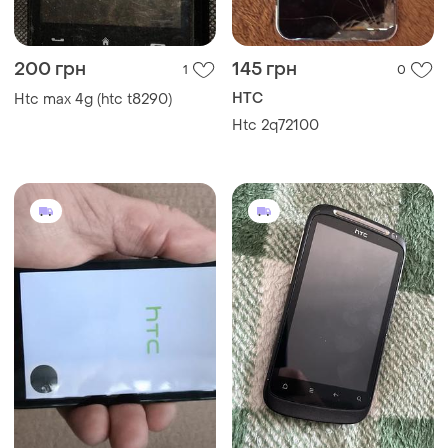
200 грн
145 грн
1
0
HTC
Htc max 4g (htc t8290)
Htc 2q72100