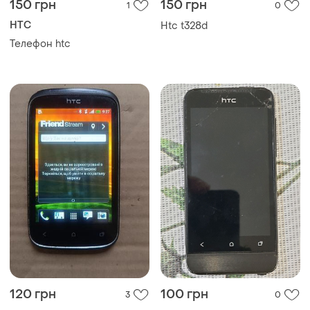
150 грн
150 грн
1
0
HTC
Htc t328d
Телефон htc
120 грн
100 грн
3
0