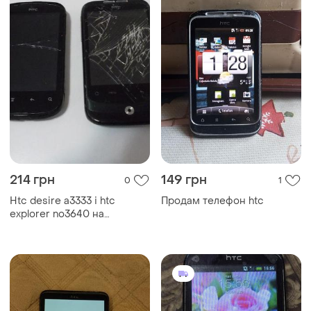
214 грн
149 грн
0
1
Htc desire a3333 і htc
Продам телефон htc
explorer no3640 на
запчастини