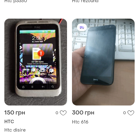
Htc p3350
Htc rezound
150 грн
300 грн
0
0
HTC
Htc 616
Htc disire