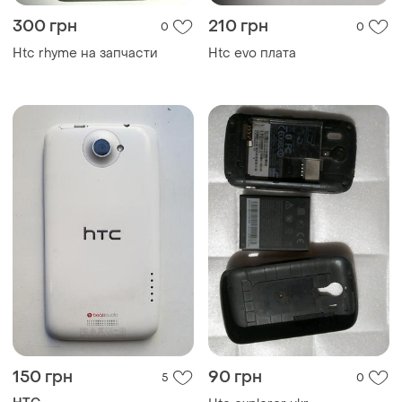
300 грн
210 грн
0
0
Htc rhyme на запчасти
Htc evo плата
150 грн
90 грн
5
0