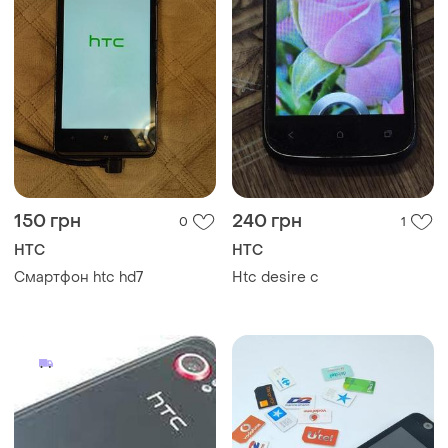
150 грн
240 грн
0
1
HTC
HTC
Смартфон htc hd7
Htc desire c