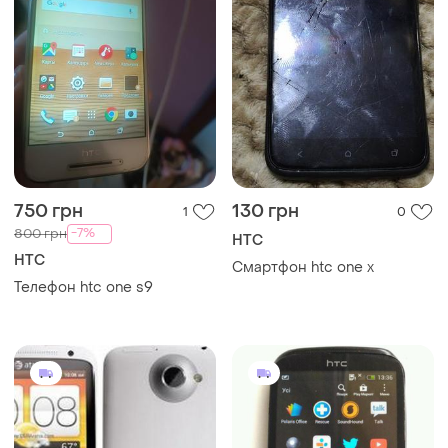
750 грн
130 грн
1
0
-7%
800 грн
HTC
HTC
Смартфон htc one x
Телефон htc one s9