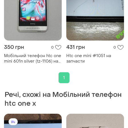
350 грн
431 грн
0
0
Мобільний телефон htc one
Htc one mini #1051 на
mini 601n silver (tz-1106) на
запчасти
запчас...
1
Речі, схожі на Мобільний телефон
htc one x