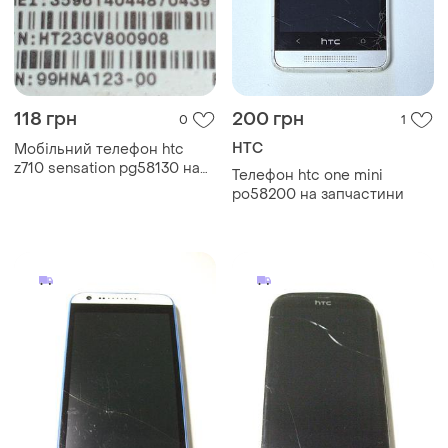
118 грн
200 грн
0
1
HTC
Мобільний телефон htc
z710 sensation pg58130 на
Телефон htc one mini
запчасти.
po58200 на запчастини