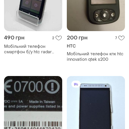
490 грн
200 грн
2
7
HTC
Мобільний телефон
смартфон б/у htc radar
Мобільний телефон кпк htc
(c1100e)
innovation qtek s200