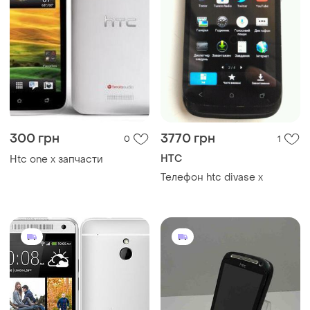
300 грн
3770 грн
0
1
HTC
Htc one x запчасти
Телефон htc divase x