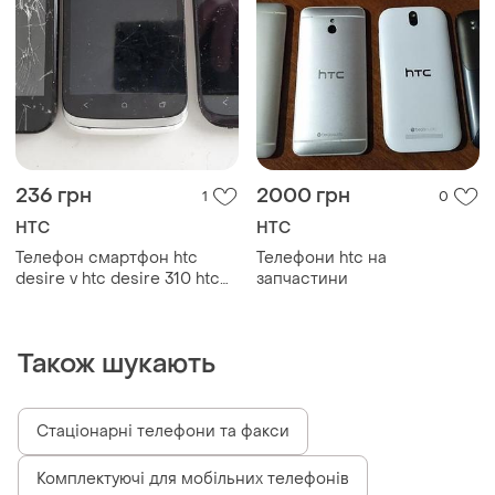
236 грн
2000 грн
1
0
HTC
HTC
Телефон смартфон htc
Телефони htc на
desire v htc desire 310 htc
запчастини
desire x
Також шукають
Стаціонарні телефони та факси
Комплектуючі для мобільних телефонів