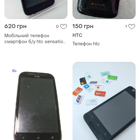
620 грн
150 грн
0
1
HTC
Мобільний телефон
смартфон б/у htc sensation
Телефон htc
xe z715e