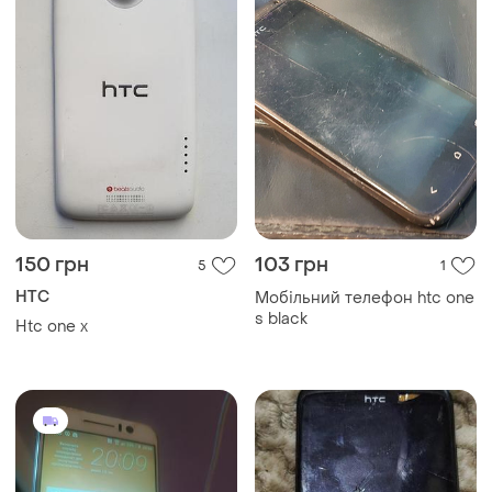
150 грн
103 грн
5
1
HTC
Мобільний телефон htc one
s black
Htc one x