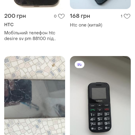
200 грн
168 грн
0
1
HTC
Htc one (китай)
Мобільний телефон htc
desire sv pm 88100 під
ремонт