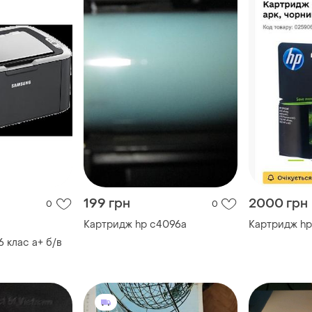
199 грн
2000 грн
0
0
Картридж hp c4096a
Картридж hp
 клас a+ б/в