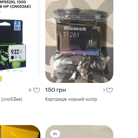
150 грн
0
1
 (cno53ae)
Картридж чорний колір