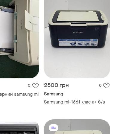
2500 грн
0
0
Samsung
ерний samsung ml
Samsung ml-1661 клас a+ б/в