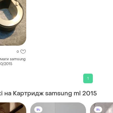
0
умаги samsung
10/2015
1
жі на Картридж samsung ml 2015