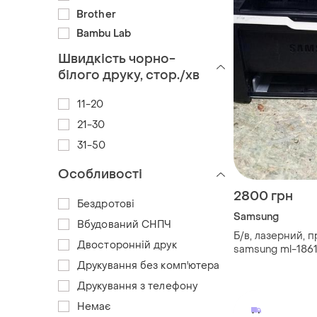
Brother
Bambu Lab
Швидкість чорно-
білого друку, стор./хв
11-20
21-30
31-50
Особливості
2800 грн
Бездротові
Samsung
Вбудований СНПЧ
Б/в, лазерний, п
Двосторонній друк
samsung ml-186
Друкування без комп'ютера
Друкування з телефону
Немає