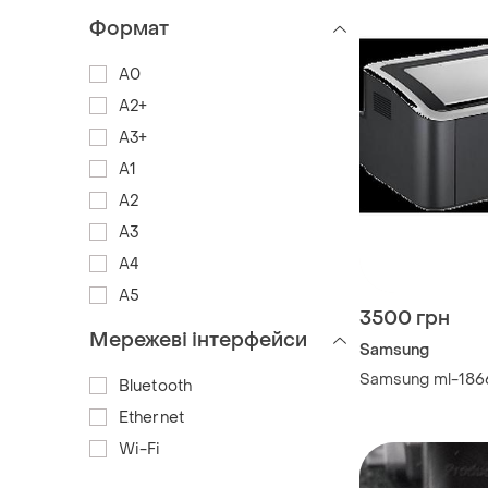
Формат
A0
A2+
A3+
А1
А2
А3
А4
А5
3500 грн
Мережеві інтерфейси
Samsung
Samsung ml-1866
Bluetooth
Ethernet
Wi-Fi