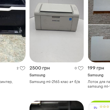
2500 грн
199 грн
2
0
Samsung
Samsung
ринтер,
Samsung ml-2165 клас a+ б/в
Лоток для п
1
samsung ml-