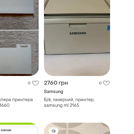
2760 грн
0
0
Samsung
апера принтера
Б/в, лазерний, принтер,
1660
samsung ml 2165