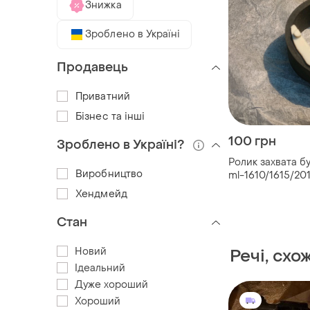
Знижка
Зроблено в Україні
Продавець
Приватний
Бізнес та інші
100 грн
Зроблено в Україні?
Ролик захвата б
Виробництво
ml-1610/1615/20
Хендмейд
Стан
Новий
Речі, схо
Ідеальний
Дуже хороший
Хороший