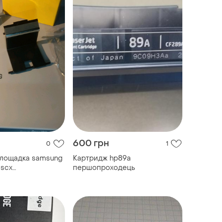
600 грн
0
1
площадка samsung
Картридж hp89a
 scx
першопроходець
100