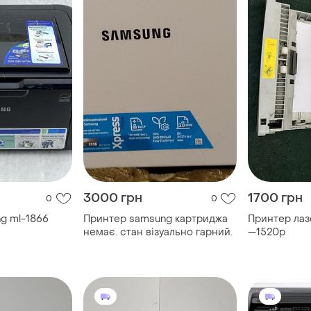
3000 грн
1700 грн
0
0
g ml-1866
Принтер samsung картриджа
Принтер лаз
немає. стан візуально гарний.
—1520p