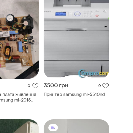
3500 грн
0
0
 плата живлення
Принтер samsung ml-5510nd
msung ml-2015