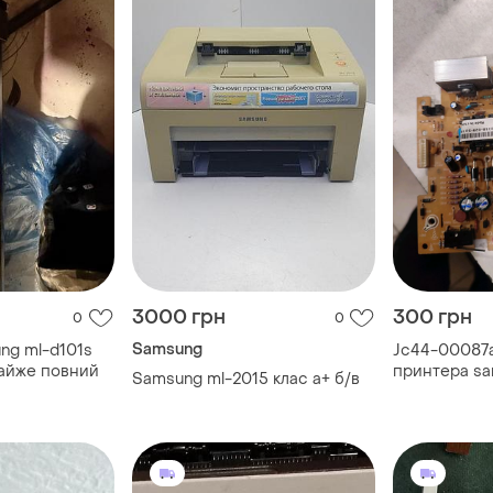
3000 грн
300 грн
0
0
Samsung
ng ml-d101s
Jc44-00087a
майже повний
принтера sa
Samsung ml-2015 клас a+ б/в
ml-1610 / 161