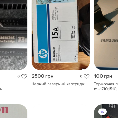
2500 грн
100 грн
0
0
Черный лазерный картридж
Тормозная 
ь
ml-1710,1510,
4200,4220,4