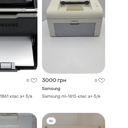
3000 грн
0
0
Samsung
861 клас a+ б/в
Samsung ml-1615 клас a+ б/в