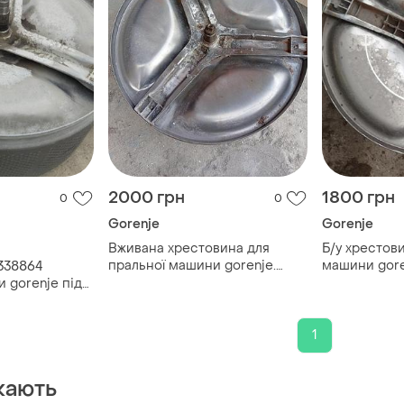
2000 грн
1800 грн
0
0
Gorenje
Gorenje
Вживана хрестовина для
Б/у хрестов
пральної машини gorenje.
машини gore
 338864
469686 35/30/25. висота вала
(163943), 30
 gorenje під
90 мм
вала =87 мм
ики. вал 85
1
кають