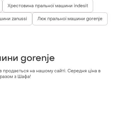
Хрестовина пральної машини indesit
шини zanussi
Люк пральної машини gorenje
ини gorenje
ів продається на нашому сайті. Середня ціна в
 разом з Шафа!