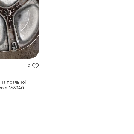
0
ина пральної
nje 163940
/25/20 мм, висота