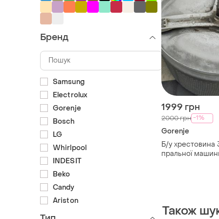
Бренд
Samsung
Electrolux
1999 грн
Gorenje
-1%
2000 грн
Bosch
Gorenje
LG
Б/у хрестовина
Whirlpool
пральної машини
INDESIT
205/206 підшипн
мм
Beko
Candy
Ariston
Також шу
Тип