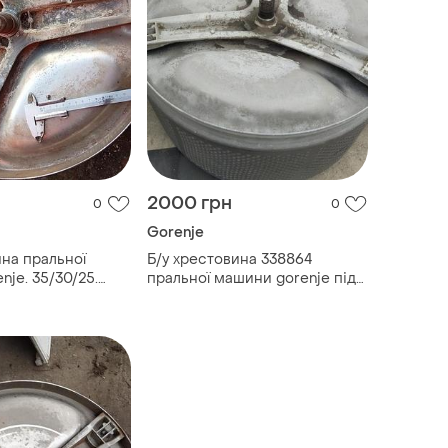
2000 грн
0
0
Gorenje
ина пральної
Б/у хрестовина 338864
je. 35/30/25.
пральної машини gorenje під
- 87 мм
205/206 підшипники. вал 85
мм