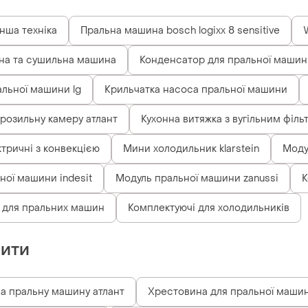
Інша техніка
Пральна машина bosch logixx 8 sensitive
на та сушильна машина
Конденсатор для пральної машин
альної машини lg
Крильчатка насоса пральної машини
розильну камеру атлант
Кухонна витяжка з вугільним філь
ктричні з конвекцією
Мини холодильник klarstein
Моду
ної машини indesit
Модуль пральної машини zanussi
К
 для пральних машин
Комплектуючі для холодильників
пити
а пральну машину атлант
Хрестовина для пральної маши