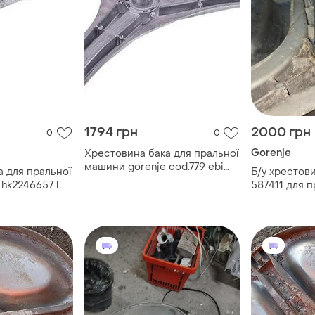
1794 грн
2000 грн
0
0
Gorenje
Хрестовина бака для пральної
машини gorenje cod.779 ebi
 для пральної
Б/у хрестов
l=130mm
hk2246657 l
587411 для 
gorenje (587