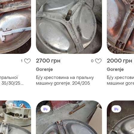
2700 грн
2000 грн
1
0
Gorenje
Gorenje
пральної
Б/у хрестовина на пральну
Б/у хрестов
 35/30/25.
машину gorenje. 204/205
машини goren
7 мм
висота валу 