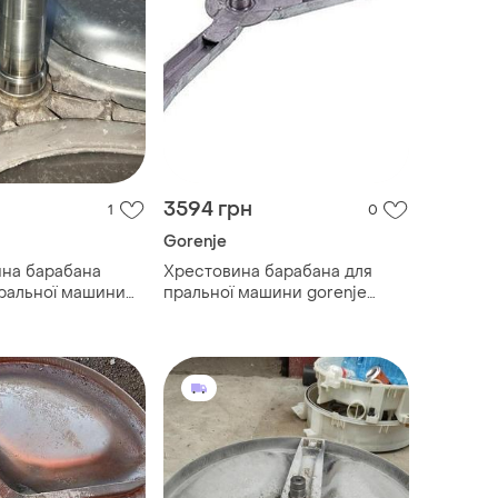
3594 грн
1
0
Gorenje
ина барабана
Хрестовина барабана для
пральної машини
пральної машини gorenje
415)
163939 l=85mm (нержавіюча
сталь)