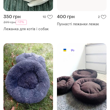
350 грн
400 грн
10
2
-13%
399 грн
Пухнасті лежанки лежак
Лежанка для котів і собак