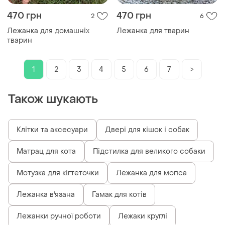
470 грн
470 грн
2
6
Лежанка для домашніх
Лежанка для тварин
тварин
1
2
3
4
5
6
7
>
Також шукають
Клітки та аксесуари
Двері для кішок і собак
Матрац для кота
Підстилка для великого собаки
Мотузка для кігтеточки
Лежанка для мопса
Лежанка в'язана
Гамак для котів
Лежанки ручної роботи
Лежаки круглі