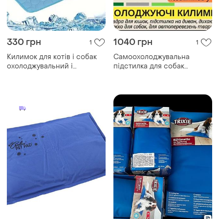
330 грн
1040 грн
1
1
Килимок для котів і собак
Самоохолоджувальна
охолоджувальний і
підстилка для собак
дихаючий, з м'якою
охолоджувальний килимок
підкладкою, літній, розмір
для тварин 50/40
40*30 см, синій, нейлон