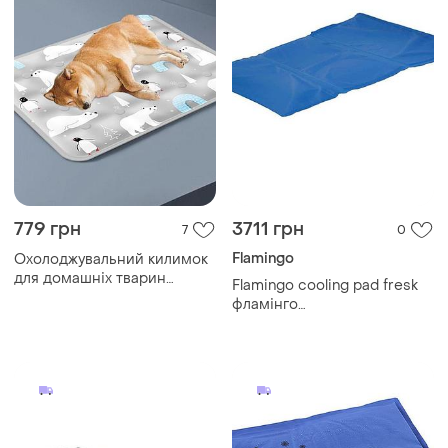
779 грн
3711 грн
7
0
Flamingo
Охолоджувальний килимок
для домашніх тварин
Flamingo cooling pad fresk
гелеве ліжко 60*50 см
фламінго
самоохолоджувальна
підстилка для собак і котів