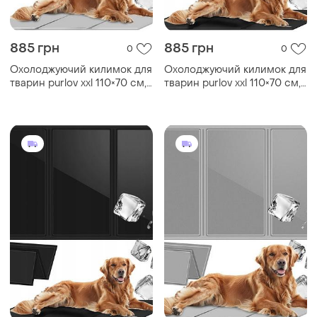
885 грн
885 грн
0
0
Охолоджуючий килимок для
Охолоджуючий килимок для
тварин purlov xxl 110×70 см,
тварин purlov xxl 110×70 см,
гелевий, складний, сірий
гелевий, складний