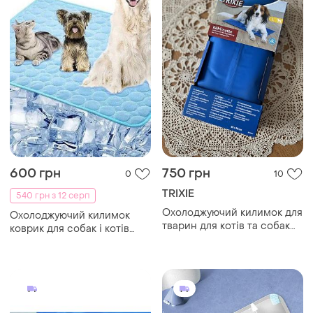
600 грн
750 грн
0
10
TRIXIE
540 грн з 12 серп
Охолоджуючий килимок для
Охолоджуючий килимок
тварин для котів та собак
коврик для собак і котів
65ʼ50 см
95х70