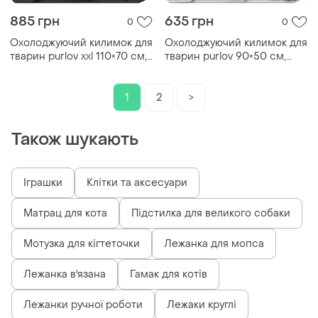
885 грн
635 грн
0
0
Охолоджуючий килимок для
Охолоджуючий килимок для
тварин purlov xxl 110×70 см,
тварин purlov 90×50 см,
гелевий, складний
гелевий, складний
1
2
>
Також шукають
Іграшки
Клітки та аксесуари
Матрац для кота
Підстилка для великого собаки
Мотузка для кігтеточки
Лежанка для мопса
Лежанка в'язана
Гамак для котів
Лежанки ручної роботи
Лежаки круглі