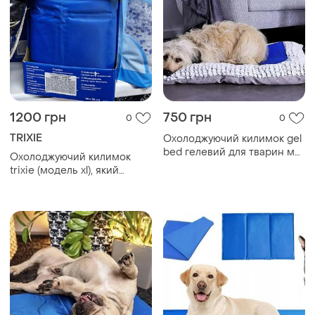
1200 грн
750 грн
0
0
TRIXIE
Охолоджуючий килимок gel
bed гелевий для тварин м
Охолоджуючий килимок
40x50 см
trixie (модель xl), який
використовує гелевий
наповнювач для
регулювання температури
тіла тварини. розміри 90 x
50 см, для собак