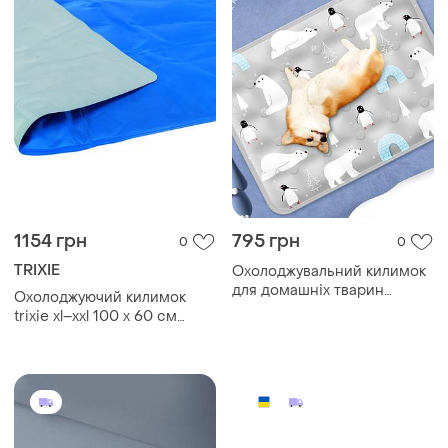
1154 грн
795 грн
0
0
TRIXIE
Охолоджувальний килимок
для домашніх тварин
Охолоджуючий килимок
гелеве ліжко 60*50 см
trixie xl–xxl 100 х 60 см
синій