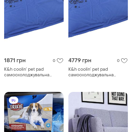
1871 грн
4779 грн
0
0
K&h coolin’ pet pad
K&h coolin’ pet pad
самоохолоджувальна
самоохолоджувальна
підстилка для собак
підстилка для собак