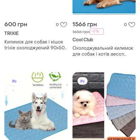
600 грн
1566 грн
0
0
-6%
1656 грн
TRIXIE
Cool Club
Килимок для собак і кішок
trixie охолоджуючий 90х50
Охолоджувальний килимок
см блакитний уцінка уценка
для собак і котів aeccn
охлаждающий коврик
90×60 см,
трикси для собак
самоохолоджувальний
охолоджуючий килимок для
гелевий, нетоксичний,
котів
швидке охолодження.
амазон