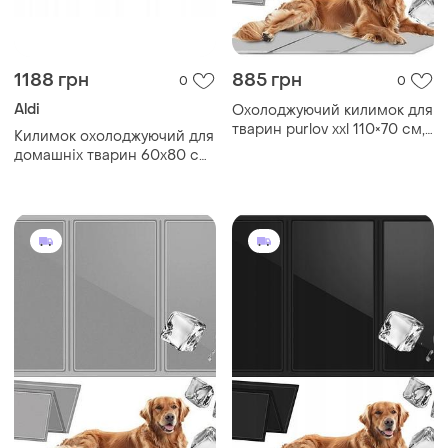
1188 грн
885 грн
0
0
Aldi
Охолоджуючий килимок для
тварин purlov xxl 110×70 см,
Килимок охолоджуючий для
гелевий, складний, сірий
домашніх тварин 60х80 см
синій aldi