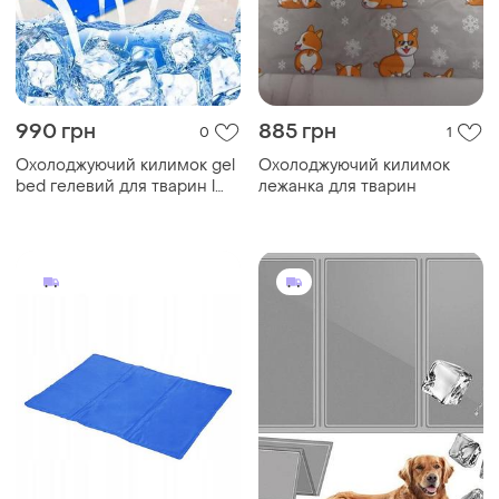
990 грн
885 грн
0
1
Охолоджуючий килимок gel
Охолоджуючий килимок
bed гелевий для тварин l
лежанка для тварин
50x65 см