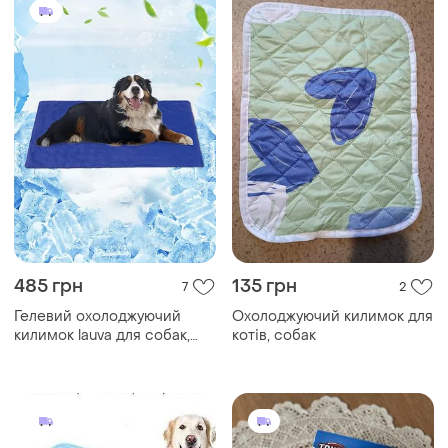
485 грн
135 грн
7
2
Гелевий охолоджуючий
Охолоджуючий килимок для
килимок lauva для собак,
котів, собак
людей, тварин не
токсичний 90x50 см синій