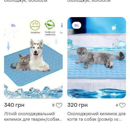
охолоджує, 60х50см
охолоджує, 60х50см
340 грн
320 грн
8
4
Літній охолоджувальний
Охолоджуючий килимок для
килимок для тварин/собак/
котів та собак (розмір xs:
котів/гризунів beiyu pet,
30х40 см)