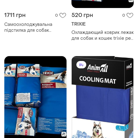
1711 грн
520 грн
0
0
TRIXIE
Самоохолоджувальна
підстилка для собак
Охлаждающий коврик лежак
охолоджувальний килимок
для собак и кошек trixie pet
для тварин 50*40
cool mat 50/40 см