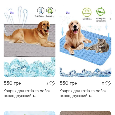
40×30 см
550 грн
550 грн
2
0
Коврик для котів та собак,
Коврик для котів та собак,
охолоджующий та
охолоджующий та
дихающиий, з мякою
дихающиий, з мякою
підкладкою, літній, розмір
підкладкою, літній, розмір
40*30, сірий, нейлон
40*30, синій, нейлон