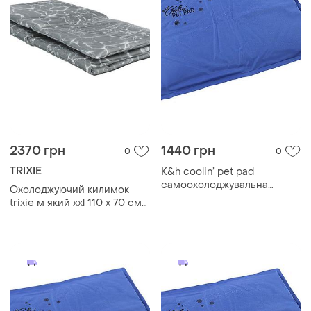
2370 грн
1440 грн
0
0
TRIXIE
K&h coolin’ pet pad
самоохолоджувальна
Охолоджуючий килимок
підстилка для собак
trixie м який xxl 110 х 70 см
сірий