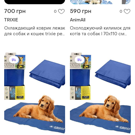
700 грн
590 грн
0
0
TRIXIE
AnimAll
Охлаждающий коврик лежак
Охолоджуючий килимок для
для собак и кошек trixie pet
котів та собак l 70x110 см
cool mat 65/50 см
animall