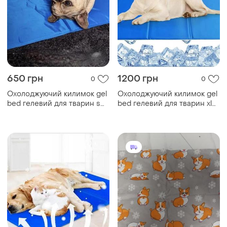
650 грн
1200 грн
0
0
Охолоджуючий килимок gel
Охолоджуючий килимок gel
bed гелевий для тварин s
bed гелевий для тварин xl
30x40 см
90x50 см