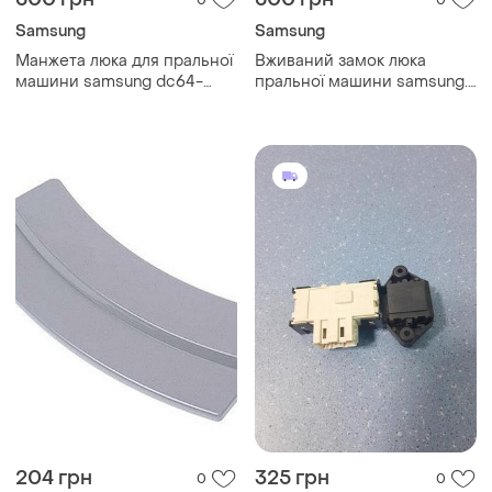
Samsung
Samsung
Манжета люка для пральної
Вживаний замок люка
машини samsung dc64-
пральної машини samsung.
03197a
dc34-00028
204 грн
325 грн
0
0