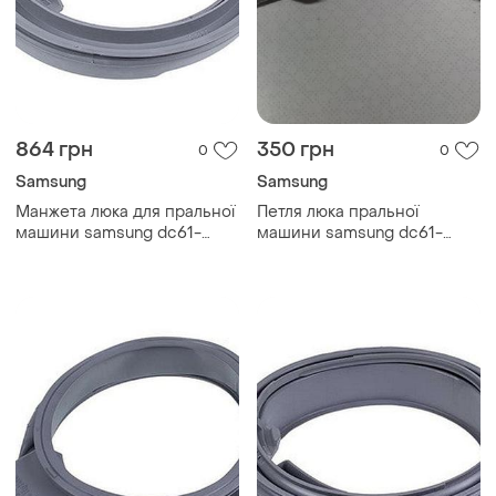
864 грн
350 грн
0
0
Samsung
Samsung
Манжета люка для пральної
Петля люка пральної
машини samsung dc61-
машини samsung dc61-
20219a
01632a