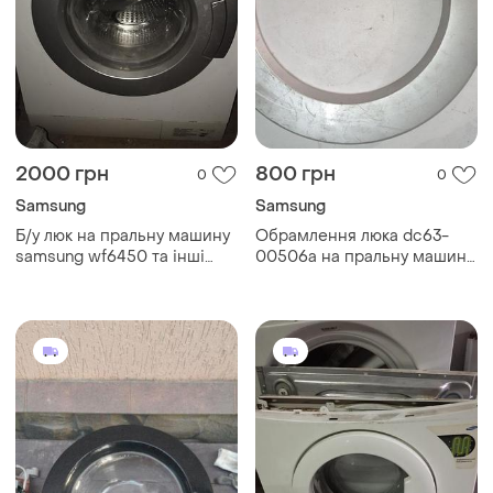
2000 грн
800 грн
0
0
Samsung
Samsung
Б/у люк на пральну машину
Обрамлення люка dc63-
samsung wf6450 та інші
00506a на пральну машину
моделі
samsung