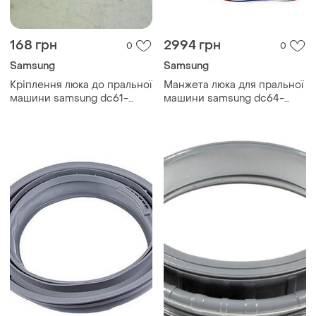
168 грн
2994 грн
0
0
Samsung
Samsung
Кріплення люка до пральної
Манжета люка для пральної
машини samsung dc61-
машини samsung dc64-
02099a
03685a