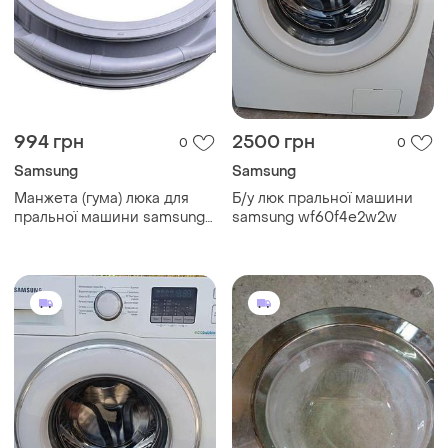
994 грн
2500 грн
0
0
Samsung
Samsung
Манжета (гума) люка для
Б/у люк пральної машини
пральної машини samsung
samsung wf60f4e2w2w
dc64-03198a