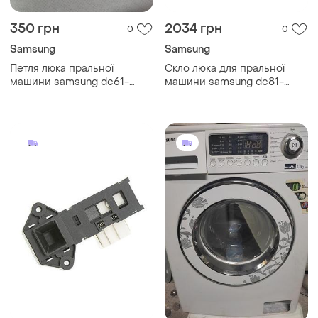
350 грн
2034 грн
0
0
Samsung
Samsung
Петля люка пральної
Скло люка для пральної
машини samsung dc61-
машини samsung dc81-
00932a
01479a