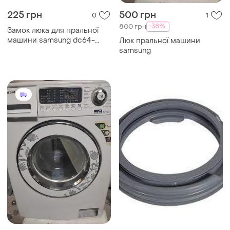
225 грн
500 грн
0
1
-38%
800 грн
Замок люка для пральної
машини samsung dc64-
Люк пральної машини
00653a
samsung