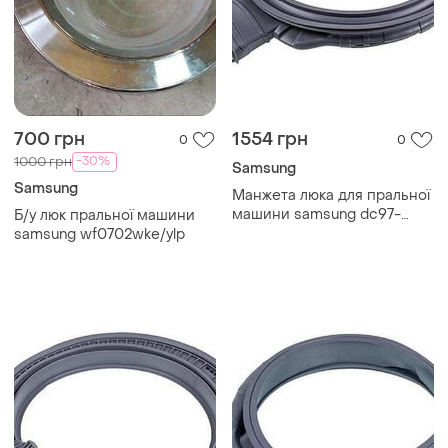
700 грн
1554 грн
0
0
-30%
1000 грн
Samsung
Samsung
Манжета люка для пральної
машини samsung dc97-
Б/у люк пральної машини
23267a
samsung wf0702wke/ylp