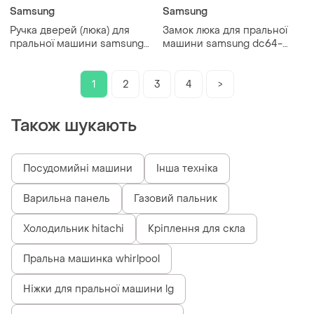
Samsung
Samsung
Ручка дверей (люка) для
Замок люка для пральної
пральної машини samsung
машини samsung dc64-
dc64-00773a
00653a
1
2
3
4
>
Також шукають
Посудомийні машини
Інша техніка
Варильна панель
Газовий пальник
Холодильник hitachi
Кріплення для скла
Пральна машинка whirlpool
Ніжки для пральної машини lg