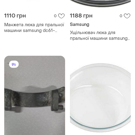
1110 грн
1188 грн
0
0
Samsung
Манжета люка для пральної
машини samsung dc61-
Ущільнювач люка для
20219e
пральної машини samsung
dc64-03203a