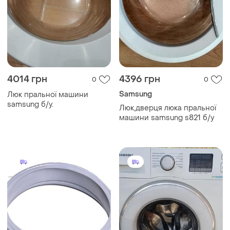
4014 грн
4396 грн
0
0
Samsung
Люк пральної машини
samsung б/у.
Люк,дверця люка пральної
машини samsung s821 б/у