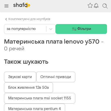
Комплектуючі для ноутбуків
за популярністю
Фільтри
Материнська плата lenovo y570
-
0 речей
Також шукають
Звукові карти
Оптичні приводи
Блок живлення 12в 50а
Материнська плата msi socket 1155
Материнська плата pentium 4