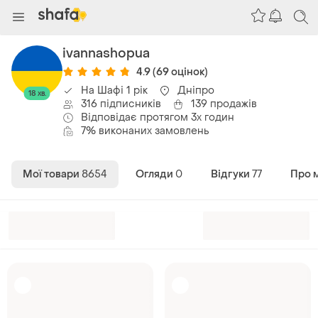
ivannashopua
4.9
(69 оцінок)
На Шафі 1 рік
Дніпро
18 хв.
316 підписників
139 продажів
Відповідає протягом 3х годин
7% виконаних замовлень
Мої товари
8654
Огляди
0
Відгуки
77
Про 