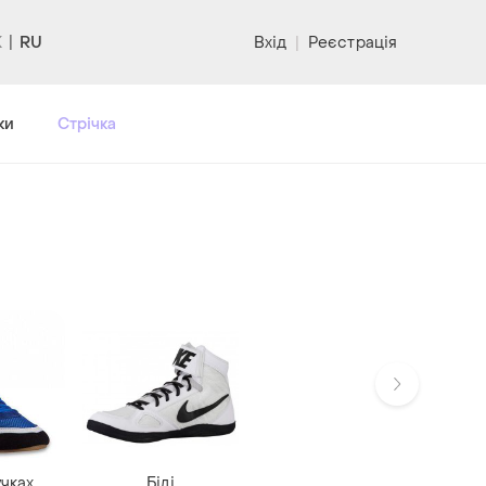
RU
Вхід
|
Реєстрація
ки
Стрічка
чках
Білі