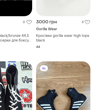
3000 грн
0
3
Gorilla Wear
black/bronze 44,5
Кросівки gorilla wear high tops
ксерки для боксу
black
44