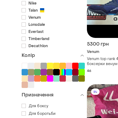
Nike
Talan
Venum
Lonsdale
Everlast
Timberland
5300 грн
Decathlon
Venum
Колір
Venum top rank 
боксерки вену
46
Призначення
Для боксу
Для боротьби