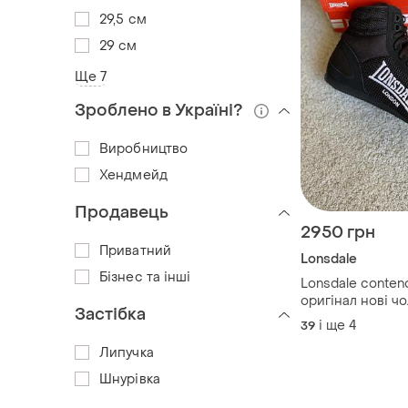
29,5 см
29 см
Ще 7
Зроблено в Україні?
Виробництво
Хендмейд
Продавець
2950 грн
Приватний
Lonsdale
Бізнес та інші
Lonsdale contend
оригінал нові чо
Застібка
боксерки борцо
і ще
4
39
черевики для б
Липучка
чорні літні легкі
дитячі junior
Шнурівка