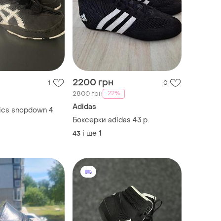
2200 грн
1
0
-22%
2800 грн
Adidas
ics snopdown 4
Боксерки adidas 43 р.
і ще
1
43