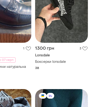
1300 грн
1
3
Lonsdale
о 07 серп
Боксерки lonsdale
ини натуральна
38