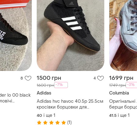
1500 грн
1699 грн
8
4
-7%
-3%
1600 грн
1749 грн
Adidas
Columbia
er lo 00 black
ловічі
Adidas hvc havoc 40.5р 25.5см
Оригінальні 
вки взуття
кросівки борцовки для
берци борцо
оксу лонсдейл
боротьби боксерки оригінал
vibram
і ще
1
і ще
1
40
41.5
 підліткові
(1)