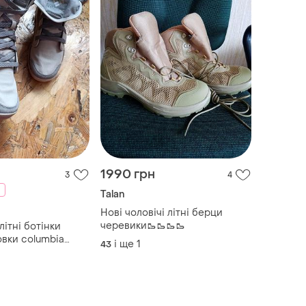
1990 грн
3
4
Talan
Нові чоловічі літні берци
черевики🥾🥾🥾🥾
літні ботінки
вки columbia
і ще
1
43