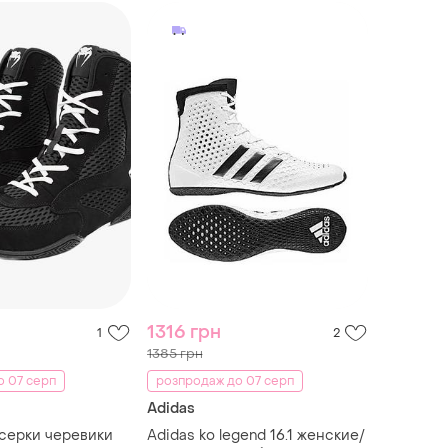
1316 грн
1
2
1385 грн
о 07 серп
розпродаж до 07 серп
Adidas
ксерки черевики
Adidas ko legend 16.1 женские/