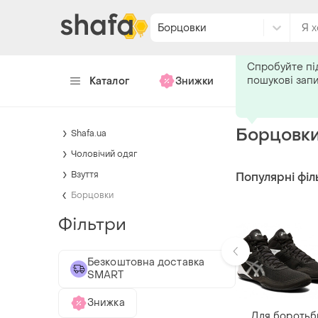
Борцовки
Каталог
Знижки
Хендмейд
Борцовки
Shafa.ua
Чоловічий одяг
Взуття
Популярні філ
Борцовки
Фільтри
Безкоштовна доставка
SMART
Знижка
Для боротьб