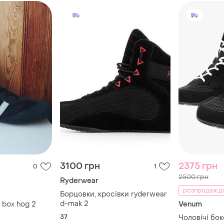
3100 грн
2375 грн
0
1
2500 грн
Ryderwear
розпродаж д
Борцовки, кросівки ryderwear
d-mak 2
 box hog 2
Venum
37
Чоловічі бо