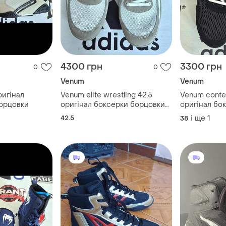
4300 грн
3300 грн
0
0
Venum
Venum
ригінал
Venum elite wrestling 42,5
Venum conte
орцовки
оригінал боксерки борцовки
оригінал бо
мма mma
мма mma
42.5
і ще
1
38