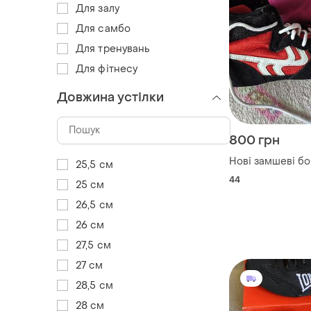
Для залу
Для самбо
Для тренувань
Для фітнесу
Довжина устілки
800 грн
Нові замшеві б
25,5 см
44
25 см
26,5 см
26 см
27,5 см
27 см
28,5 см
28 см