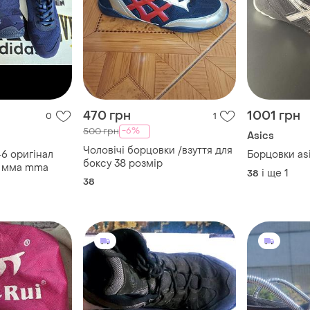
470 грн
1001 грн
0
1
-6%
500 грн
Asics
Чоловічі борцовки /взуття для
46 оригінал
Борцовки as
боксу 38 розмір
м мма mma
і ще
1
38
38