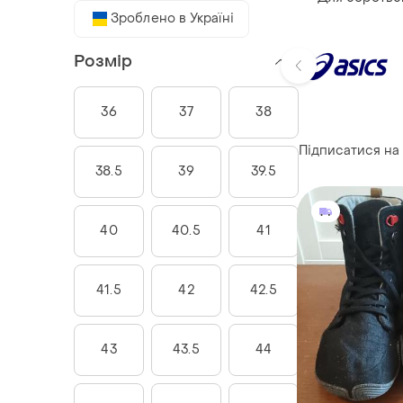
Зроблено в Україні
Розмір
36
37
38
Підписатися на
38.5
39
39.5
40
40.5
41
41.5
42
42.5
43
43.5
44