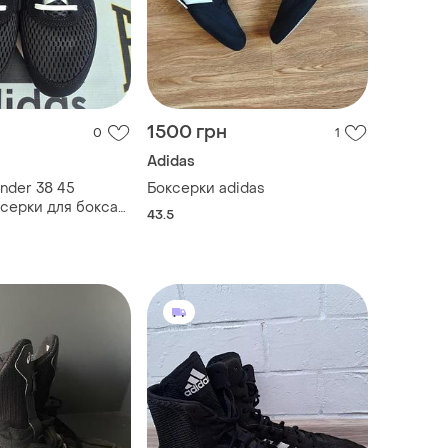
1500 грн
0
1
Adidas
nder 38 45
Боксерки adidas
ксерки для бокса
43.5