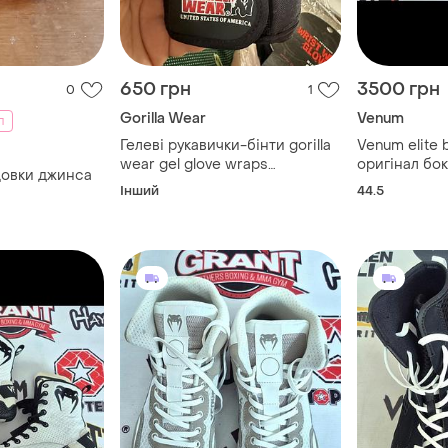
650 грн
3500 грн
0
1
Gorilla Wear
Venum
п
Гелеві рукавички-бінти gorilla
Venum elite 
wear gel glove wraps
оригінал бо
цовки джинса
black/white
взуття
Інший
44.5