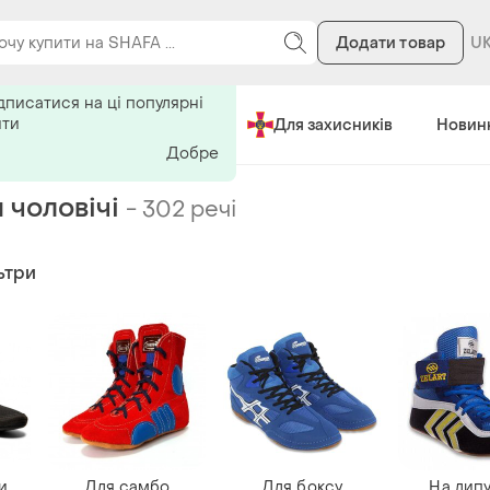
Додати товар
Зроблено в Україні
Для захисників
Новин
 чоловічі
-
302 речі
ьтри
и
Для самбо
Для боксу
На липу