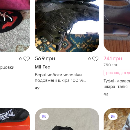
569 грн
741 грн
0
0
780 грн
Mil-Tec
орцовки
розпродаж д
Берці чоботи чоловічи
подовжені шкіра 100 %
Туфлі-мокас
натурал mil tec exclusive
шкіра італія
42
43