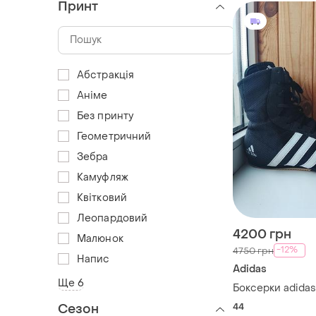
Принт
Абстракція
Аніме
Без принту
Геометричний
Зебра
Камуфляж
Квітковий
Леопардовий
4200 грн
Малюнок
-12%
4750 грн
Напис
Adidas
Ще 6
Боксерки adidas
44
Сезон