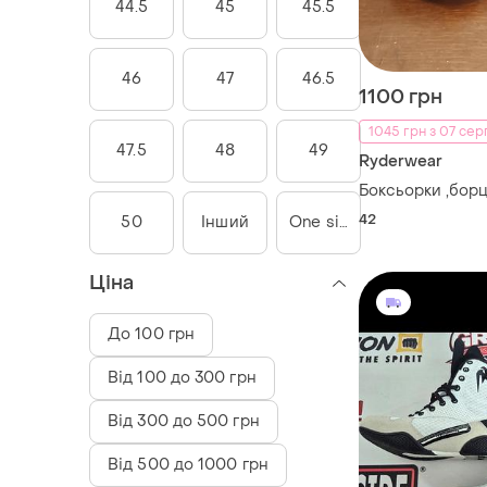
44.5
45
45.5
46
47
46.5
1100 грн
1045 грн з 07 сер
47.5
48
49
Ryderwear
Боксьорки ,бор
42
50
Інший
One size
Ціна
До 100 грн
Від 100 до 300 грн
Від 300 до 500 грн
Від 500 до 1000 грн