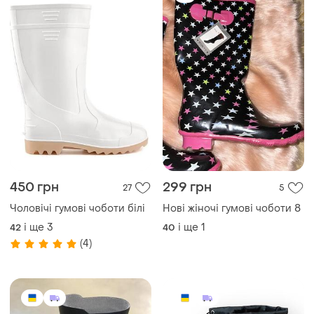
450 грн
299 грн
27
5
Чоловiчi гумовi чоботи бiлi
Нові жіночі гумові чоботи 8
і ще
3
і ще
1
42
40
(4)