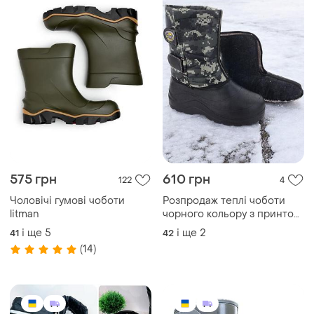
575 грн
610 грн
122
4
Чоловiчi гумовi чоботи
Розпродаж теплі чоботи
litman
чорного кольору з принтом
зйомна тепла вставка-
і ще
5
і ще
2
41
42
носок
(14)