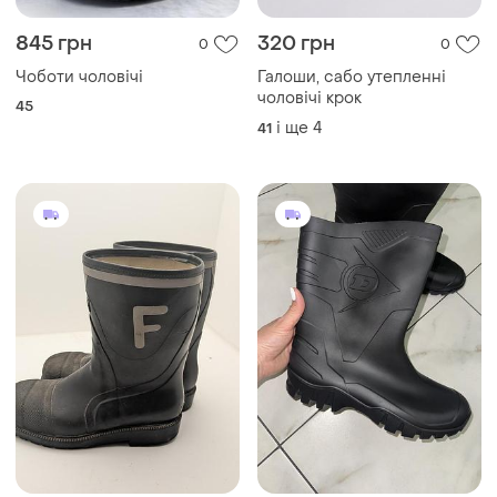
845 грн
320 грн
0
0
Чоботи чоловічі
Галоши, сабо утепленні
чоловічі крок
45
і ще
4
41