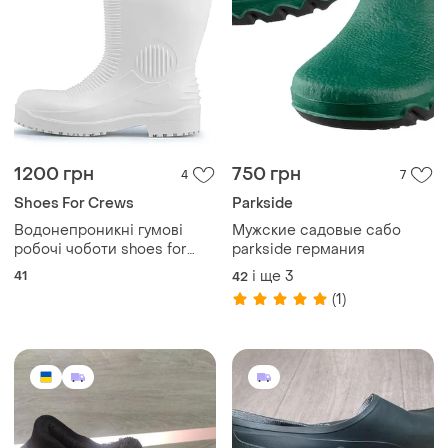
1200 грн
750 грн
4
7
Shoes For Crews
Parkside
Водонепроникні гумові
Мужские садовые сабо
робочі чоботи shoes for
parkside германия
crews guardian
41
і ще
3
42
(1)