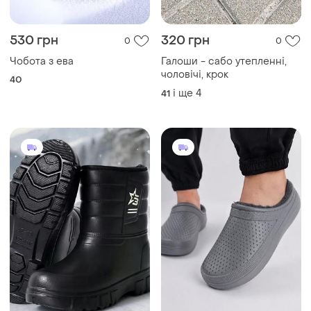
530 грн
320 грн
0
0
Чобота з ева
Галоши - сабо утепленні,
чоловічі, крок
40
і ще
4
41