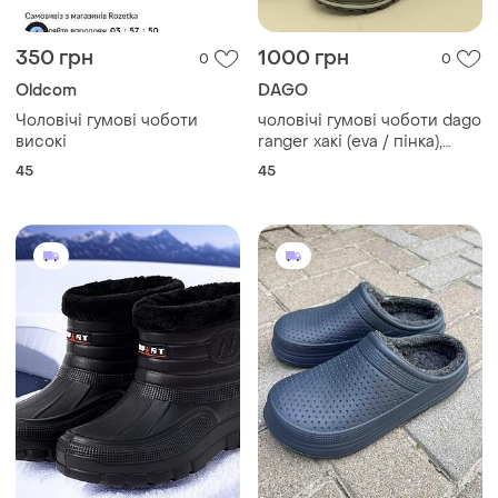
350 грн
1000 грн
0
0
Oldcom
DAGO
Чоловічі гумові чоботи
​чоловічі гумові чоботи dago
високі
ranger хакі (eva / пінка),
розмір 45, нові
45
45