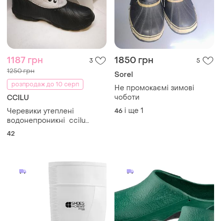
1187 грн
1850 грн
3
5
1250 грн
Sorel
розпродаж до 10 серп
Не промокаємі зимові
чоботи
CCILU
і ще
1
Черевики утеплені
46
водонепроникні ccilu
dorian / m(301272063)
42
оригінал, нові