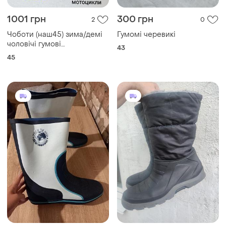
1001 грн
300 грн
2
0
Чоботи (наш45) зима/демі
Гумомі черевикі
чоловічі гумові
43
водонепроникні м'яка
45
тепла підкладка