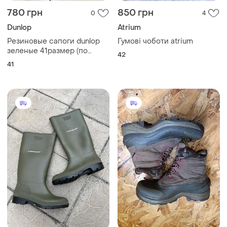
780 грн
850 грн
0
4
Dunlop
Atrium
Резиновые сапоги dunlop
Гумові чоботи atrium
зеленые 41размер (по
42
стельке - 26,5см)
41