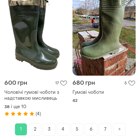
600 грн
680 грн
17
5
Чоловічі гумові чоботи з
Гумові чоботи
надставкою мисливець
42
і ще
10
38
(4)
1
2
3
4
5
6
7
>