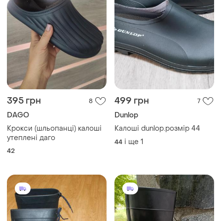
395 грн
499 грн
8
7
DAGO
Dunlop
Крокси (шльопанці) калоші
Калоші dunlop.розмір 44
утеплені даго
і ще
1
44
42