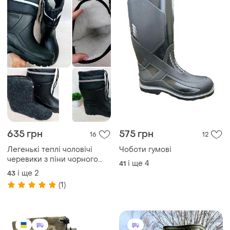
635 грн
575 грн
16
12
Легенькі теплі чоловічі
Чоботи гумові
черевики з піни чорного
і ще
4
41
кольору зі зйомним
і ще
2
43
утеплювачем на штучному
(1)
хутрі