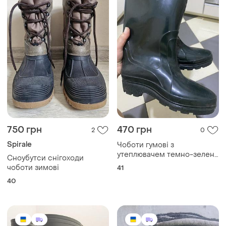
750 грн
470 грн
2
0
Spirale
Чоботи гумові з
утеплювачем темно-зелені
Сноубутси снігоходи
41 розмір
чоботи зимові
41
40