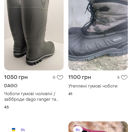
1050 грн
1100 грн
0
5
DAGO
Утеплені гумові чоботи
Чоботи гумові чоловічі /
41
забброди dago ranger та
спецвзуття
45