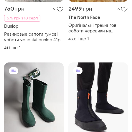
750 грн
2499 грн
9
3
The North Face
675 грн з 10 серп
Оригінальні трекингові
Dunlop
соботи черевики на
Резиновые сапоги гумові
мембрані thr nirth face
і ще
1
43.5
чоботи чоловічі dunlop 41p
waterproof
і ще
1
41