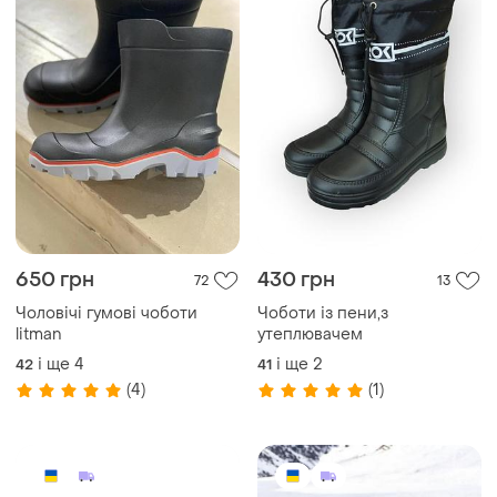
650 грн
430 грн
72
13
Чоловiчi гумовi чоботи
Чоботи із пени,з
litman
утеплювачем
і ще
4
і ще
2
42
41
(4)
(1)