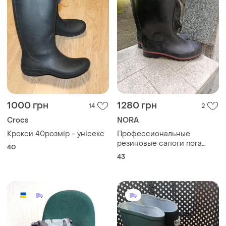
1000 грн
1280 грн
14
2
Crocs
NORA
Крокси 40розмір - унісекс
Профессиональные
резиновые сапоги nora
40
(made in germany), размер
43
43 усиленный носок