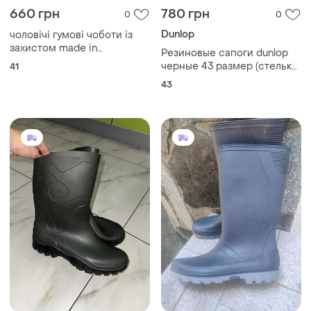
660 грн
780 грн
0
0
Dunlop
​чоловічі гумові чоботи із
захистом made in
Резиновые сапоги dunlop
switzerland, розмір 41 (26.5
черные 43 размер (стелька
41
см)
28,5см)
43