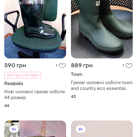
590 грн
889 грн
1
1
Town
531 грн з 10 серп
Гумові чоловічі чоботи town
Realpaks
and country eco essential
Нові чоловічі гумові чоботи
wellington, "половина
43
44 розмір
довжини" роз.43
44