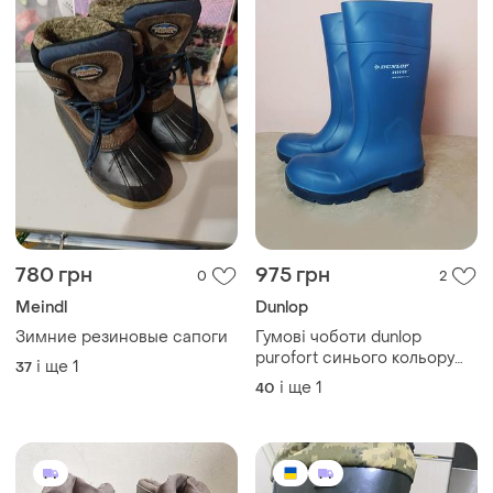
780 грн
975 грн
0
2
Meindl
Dunlop
Зимние резиновые сапоги
Гумові чоботи dunlop
purofort синього кольору
і ще
1
37
розмір 40/41
і ще
1
40