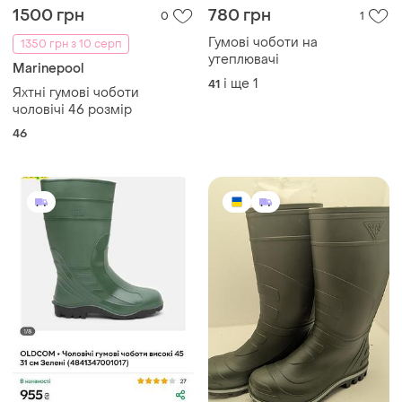
1500 грн
780 грн
0
1
Гумові чоботи на
1350 грн з 10 серп
утеплювачі
Marinepool
і ще
1
41
Яхтні гумові чоботи
чоловічі 46 розмір
46