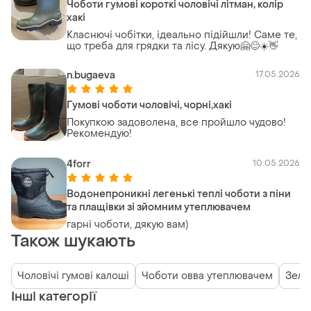
Чоботи гумові короткі чоловічі літман, колір
хакі
Класнючі чобітки, ідеально підійшли! Саме те,
що треба для грядки та лісу. Дякую🤗😊☀️👋
n.bugaeva
17.05.2026
Гумові чоботи чоловічі, чорні,хакі
Покупкою задоволена, все пройшло чудово!
Рекомендую!
4forr
10.05.2026
Водонепроникні легенькі теплі чоботи з піни
та плащівки зі зйомним утеплювачем
гарні чоботи, дякую вам)
Також шукають
Чоловічі гумові калоші
Чоботи овва утеплювачем
Зеле
Інші категорії