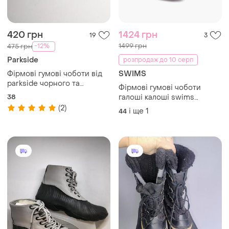
420 грн
1424 грн
19
3
1499 грн
-12%
475 грн
Parkside
розпродаж до 10 серп
Фірмові гумові чоботи від
SWIMS
parkside чорного та
Фірмові гумові чоботи
зеленого кольору 38 розмір
38
галоші калоші swims
mobster overboot
(2)
і ще
1
44