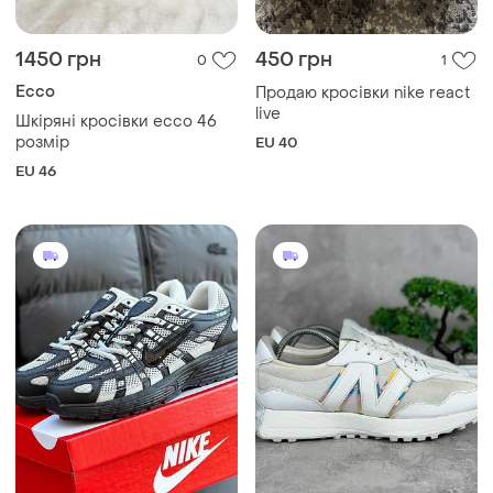
1450 грн
450 грн
0
1
Ecco
Продаю кросівки nike react
live
Шкіряні кросівки ecco 46
розмір
EU 40
EU 46