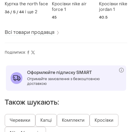
Куртка the north face
Кросівки nike air
Кросівки nike ai
force 1
jordan 1
і ще
2
36 / S / 44
45
40.5
Всі товари продавця
Поділитися:
Оформлюйте підписку SMART
Отримайте замовлення з безкоштовною
доставкою
Також шукають:
Черевики
Капці
Комплекти
Кросівки