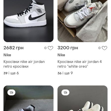
2682 грн
3200 грн
0
0
Nike
Nike
Кросівки nike air jordan
Кросівки nike air jordan 4
retro кросівки
retro “white oreo”
і ще
6
і ще
9
39
36