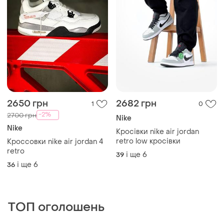
2650 грн
2682 грн
1
0
-2%
2700 грн
Nike
Nike
Кросівки nike air jordan
retro low кросівки
Кроссовки nike air jordan 4
retro
і ще
6
39
і ще
6
36
ТОП оголошень