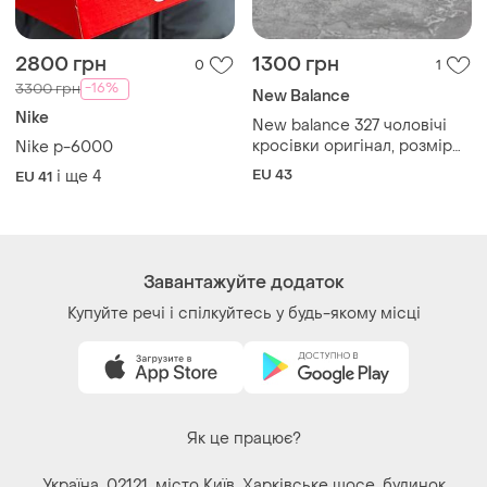
2800 грн
1300 грн
0
1
-16%
3300 грн
New Balance
Nike
New balance 327 чоловічі
кросівки оригінал, розмір
Nike p-6000
43
EU 43
і ще
4
EU 41
Завантажуйте додаток
Купуйте речі і спілкуйтесь у будь-якому місці
Як це працює?
Україна, 02121, місто Київ, Харківське шосе, будинок