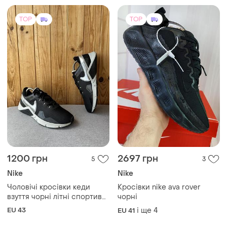
TOP
TOP
1200 грн
2697 грн
5
3
Nike
Nike
Чоловічі кросівки кеди
Кросівки nike ava rover
взуття чорні літні спортивні
чорні
nike
EU 43
і ще
4
EU 41