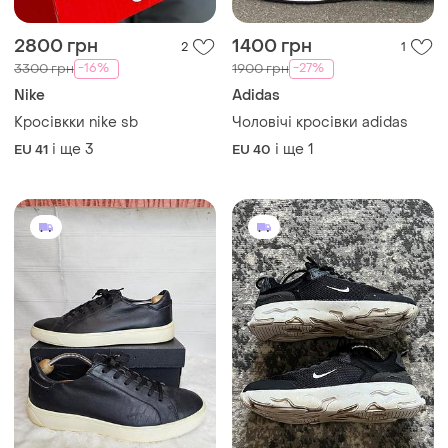
2800 грн
1400 грн
2
1
-16%
-27%
3300 грн
1900 грн
Nike
Adidas
Кросівкки nike sb
Чоловічі кросівки adidas
і ще
3
і ще
1
EU 41
EU 40