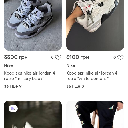
3300 грн
3100 грн
0
0
Nike
Nike
Кросівки nike air jordan 4
Кросівки nike air jordan 4
retro “military black”
retro "white cement “
і ще
9
і ще
8
36
36