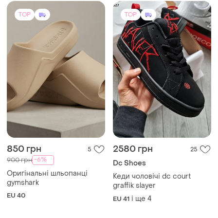
TOP
TOP
850 грн
2580 грн
5
25
-6%
900 грн
Dc Shoes
Оригінальні шльопанці
Кеди чоловічі dc court
gymshark
graffik slayer
EU 40
і ще
4
EU 41