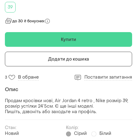
39
до 30 ₴ бонусних
Купити
Додати до кошика
В обране
Поставити запитання
3
Опис
Продам кросівки нові, Air Jordan 4 retro , Nike розмір 39,
розмір устілки 24’5см. Є ще інші моделі.
Пишіть, дзвоніть або заходьте на профіль.
Стан:
Колір:
Новий
Сірий
Білий