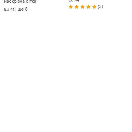
EU 44
наскрізна сітка
(5)
і ще
5
EU 41