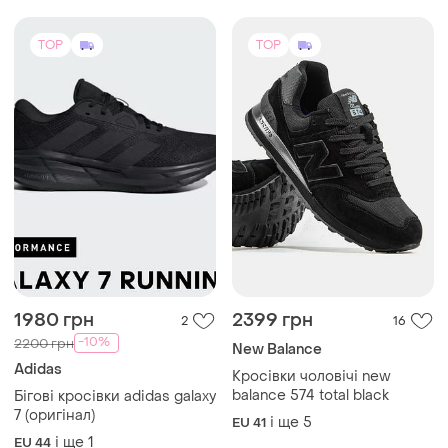
TOP
TOP
1980 грн
2399 грн
2
16
-10%
2200 грн
New Balance
Adidas
Кросівки чоловічі new
balance 574 total black
Бігові кросівки adidas galaxy
7 (оригінал)
і ще
5
EU 41
і ще
1
EU 44