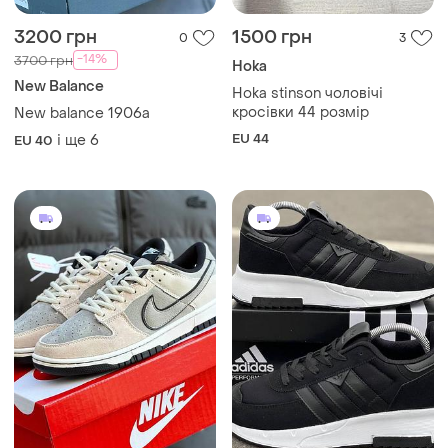
3200 грн
1500 грн
0
3
-14%
3700 грн
Hoka
New Balance
Hoka stinson чоловічі
кросівки 44 розмір
New balance 1906а
EU 44
і ще
6
EU 40