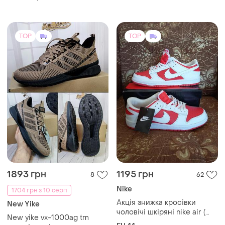
TOP
TOP
1893 грн
1195 грн
8
62
Nike
1704 грн з 10 серп
Акція знижка кросівки
New Yike
чоловічі шкіряні nike air (
New yike vx-1000ag tm
найк аір) біло-червоні