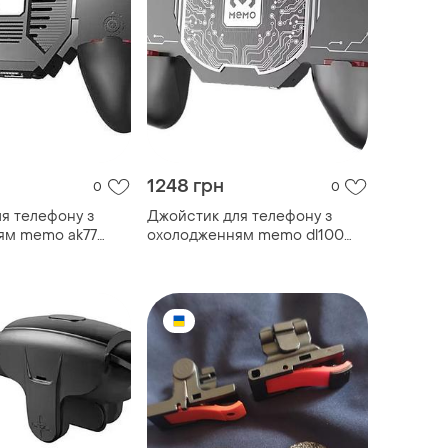
1248 грн
0
0
я телефону з
Джойстик для телефону з
ям memo ak77
охолодженням memo dl100
inal ігровий
4000mah original ігровий
игер (black)-lvr
контролер тригер (black)-lvr