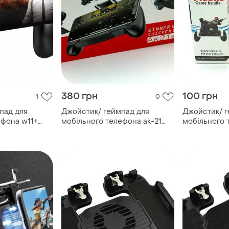
380 грн
100 грн
1
0
пад для
Джойстик/ геймпад для
Джойстик/ г
ефона w11+
мобільного телефона ak-21
мобільного 
black_red
«egg» black