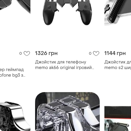
1326 грн
1144 грн
0
0
Джойстик для телефону
Джойстик д
memo ak66 original ігровий
memo s2 ши
лер геймпад
контролер тригер (black)-lvr
original-lvr
ofone bg3 з