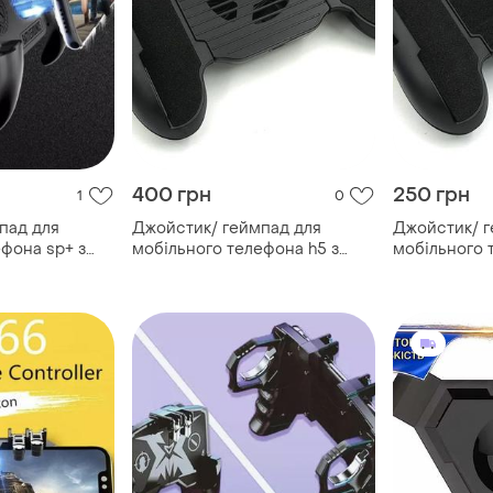
400 грн
250 грн
1
0
пад для
Джойстик/ геймпад для
Джойстик/ г
фона sp+ з
мобільного телефона h5 з
мобільного 
power bank
охолодженням black pubg
охолодження