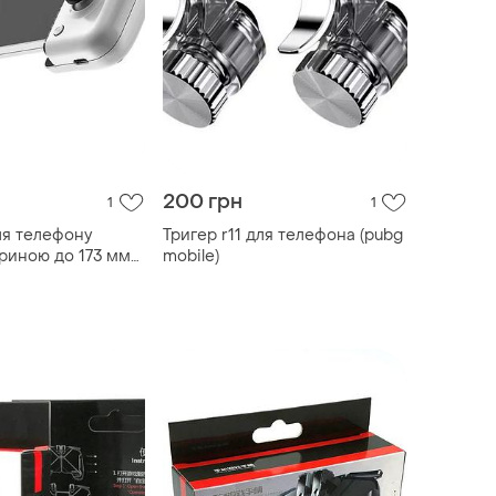
200 грн
1
1
ля телефону
Тригер r11 для телефона (pubg
риною до 173 мм
mobile)