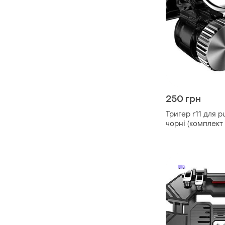
250 грн
Тригер r11 для p
чорні (комплект
якість