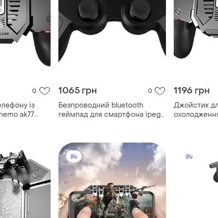
1065 грн
1196 грн
0
0
елефону із
Безпроводний bluetooth
Джойстик дл
memo ak77
геймпад для смартфона ipega
охолодженн
l ігровий
pg-9078 20040
1200mah orig
 (black)-lvr
контролер тр