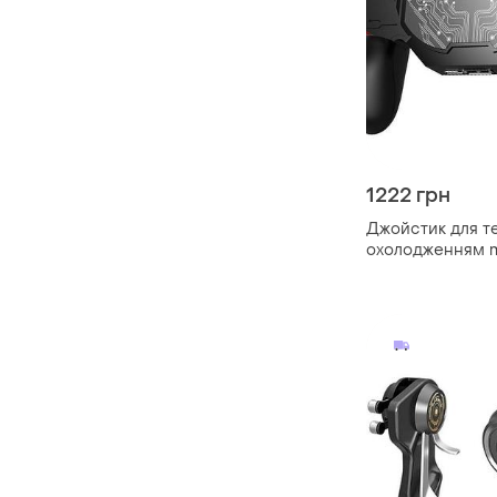
1222 грн
Джойстик для т
охолодженням 
original ігровий
тригер (black)-lv