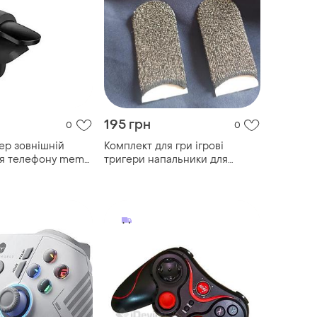
195 грн
0
0
ер зовнішній
Комплект для гри ігрові
ля телефону memo
тригери напальники для
 ігрові кнопки
телефона