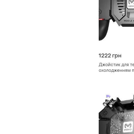
1222 грн
Джойстик для т
охолодженням 
4000mah origina
контролер тригер