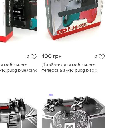
100 грн
0
0
я мобільного
Джойстик для мобільного
16 pubg blue+pink
телефона ak-16 pubg black