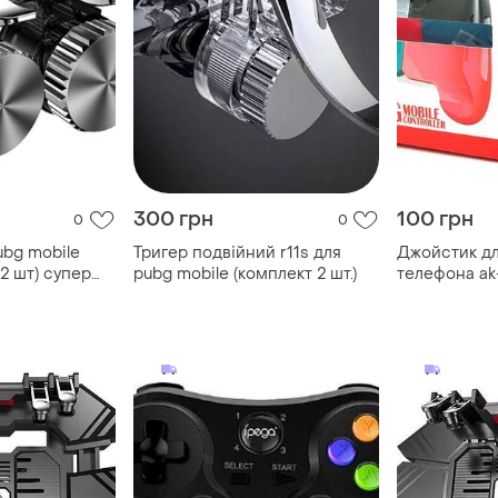
300 грн
100 грн
0
0
ubg mobile
Тригер подвійний r11s для
Джойстик дл
 2 шт) супер
pubg mobile (комплект 2 шт.)
телефона ak-