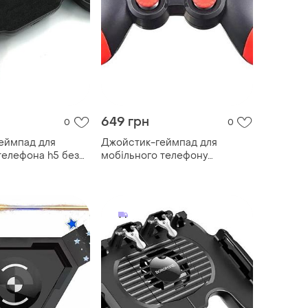
649 грн
0
0
еймпад для
Джойстик-геймпад для
телефона h5 без
мобільного телефону
 black pubg
gamepod news 5 чорний з
червоним top shop ua_