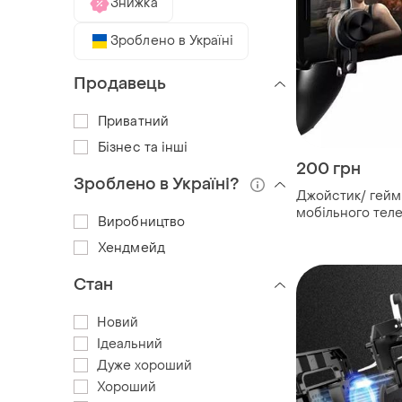
Знижка
Зроблено в Україні
Продавець
Приватний
Бізнес та інші
200 грн
Зроблено в Україні?
Джойстик/ гейм
мобільного тел
Виробництво
pubg mobile
Хендмейд
Стан
Новий
Ідеальний
Дуже хороший
Хороший