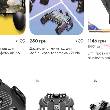
250 грн
1146 грн
0
0
-43%
1993 грн
мпад для
Джойстик/ геймпад для
ефону ak-66
мобільного телефона k21 black
Dm ігровий 
ців pubg
pubg
bluetooth сп
адаптер unio
смартфона 
контроле spe