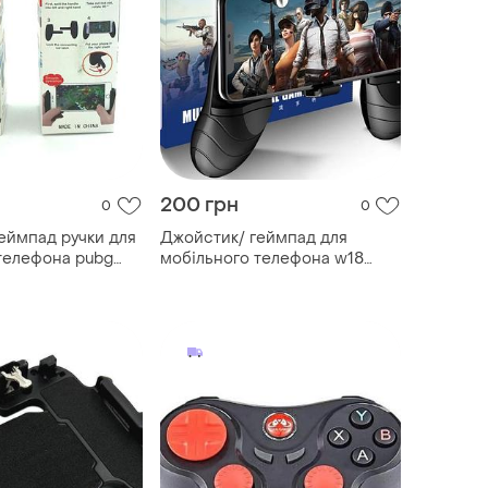
200 грн
0
0
еймпад ручки для
Джойстик/ геймпад для
телефона pubg
мобільного телефона w18
(нова версія w10) pubg mobile