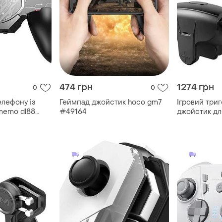
474 грн
1274 грн
0
0
елефону із
Геймпад джойстик hoco gm7
Ігровий триг
memo dl88
#49164
джойстик д
 контролер
ak05 original
r
(black)-lvr