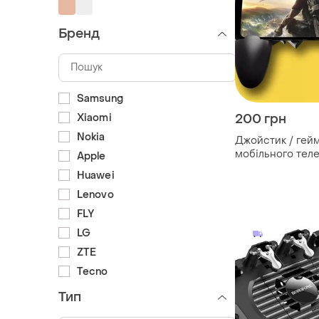
Бренд
Samsung
200 грн
Xiaomi
Nokia
Джойстик / гей
мобільного тел
Apple
для гри в 6 паль
Huawei
mobile
Lenovo
FLY
LG
ZTE
Tecno
Тип