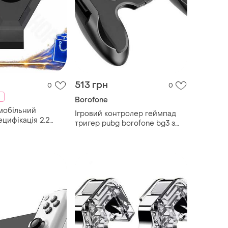
513 грн
0
0
Borofone
мобільний
Ігровий контролер геймпад
ецифікація 2.2
тригер pubg borofone bg3 з
n sundy для
охолодженням
бездротовий
|lz