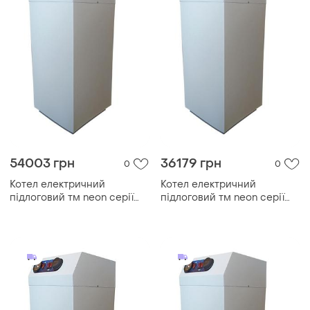
54003 грн
36179 грн
0
0
Котел електричний
Котел електричний
підлоговий тм neon серії
підлоговий тм neon серії
pro grade 150 квт/380в.
pro grade 90 квт/380в.
модульний контактор (т. х)
модульний контактор (т. х)