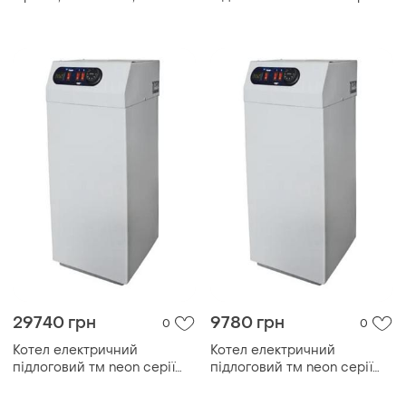
модульний контактор
pro grade 380 в 15kw, з
модульним контактором
(безшумний)
29740 грн
9780 грн
0
0
Котел електричний
Котел електричний
підлоговий тм neon серії
підлоговий тм neon серії
pro grade 380 в 60kw, з
pro grade 380 в 9kw, з
модульним контактором
модульним