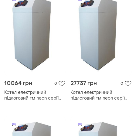
10064 грн
27737 грн
0
0
Котел електричний
Котел електричний
підлоговий тм neon серії
підлоговий тм neon серії
pro grade 15 квт/380в.
pro grade 60 квт/380в.
модульний контактор (т. х)
модульний контактор (т. х)