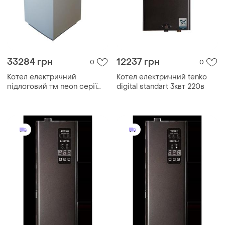
33284 грн
12237 грн
0
0
Котел електричний
Котел електричний tenko
підлоговий тм neon серії
digital standart 3квт 220в
pro grade 75 квт/380в.
модульний контактор (т. х)