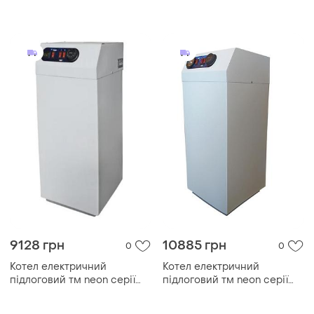
pro grade 380 в 12kw, з
pro grade 380 в 75kw, з
модульним контактором
модульним контактором
(безшумний)
(безшумний)
9128 грн
10885 грн
0
0
Котел електричний
Котел електричний
підлоговий тм neon серії
підлоговий тм neon серії
pro grade 380 в 9kw, з
pro grade 18 квт/380в.
модульним
модульний контактор (т. х)