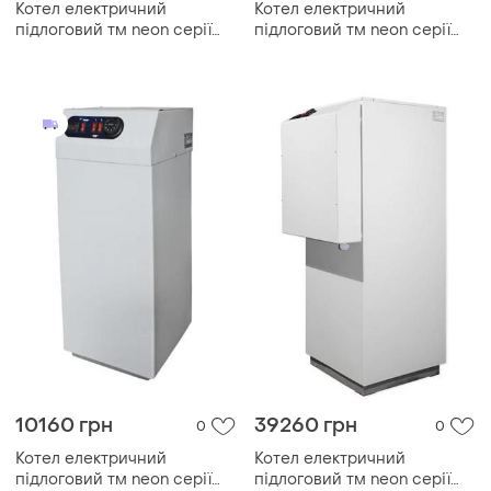
Котел електричний
Котел електричний
підлоговий тм neon серії
підлоговий тм neon серії
pro grade 380 в 18kw, з
pro grade 380 в 90kw, з
модульним контактором
модульним контактором
(безшумний)
(безшумний)
10160 грн
39260 грн
0
0
Котел електричний
Котел електричний
підлоговий тм neon серії
підлоговий тм neon серії