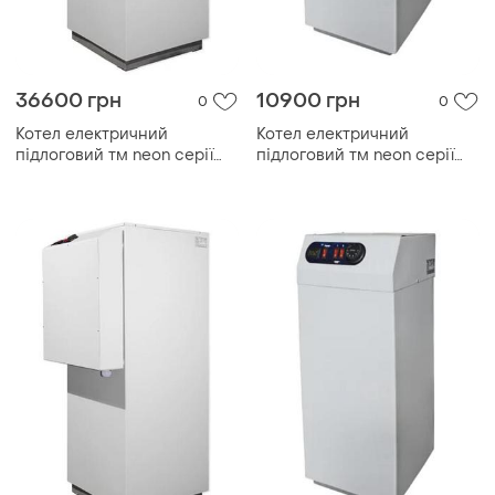
36600 грн
10900 грн
0
0
Котел електричний
Котел електричний
підлоговий тм neon серії
підлоговий тм neon серії
pro grade 380 в 75kw, з
pro grade 380 в 12kw, з
модульним контактором
модульним контактором
(безшумний)
(безшумний)