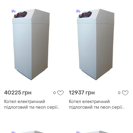
контактором(безшумний)
40225 грн
12937 грн
0
0
Котел електричний
Котел електричний
підлоговий тм neon серії
підлоговий тм neon серії
pro grade 105 квт/380в.
pro grade 30 квт/380в.
модульний контактор (т. х)
модульний контактор (т. х)