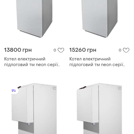
13800 грн
15260 грн
0
0
Котел електричний
Котел електричний
підлоговий тм neon серії
підлоговий тм neon серії
pro grade 380 в 24kw, з
pro grade 380 в 30kw, з
модульним контактором
модульним контактором
(безшумний)
(безшумний)