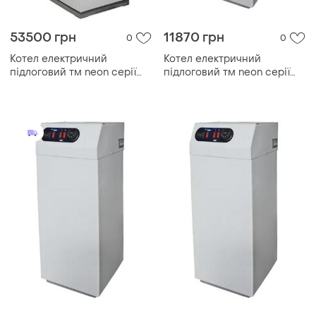
53500 грн
11870 грн
0
0
Котел електричний
Котел електричний
підлоговий тм neon серії
підлоговий тм neon серії
pro grade 380 в 120kw, з
pro grade 380 в 15kw, з
модульним контактором
модульним контактором
(безшумний)
(безшумний)