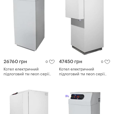
26760 грн
47450 грн
0
0
Котел електричний
Котел електричний
підлоговий тм neon серії
підлоговий тм neon серії
pro grade 380 в 45kw, з
pro grade 380 в 105kw, з
модульним контактором
модульним контактором
(безшумний)
(безшумний)