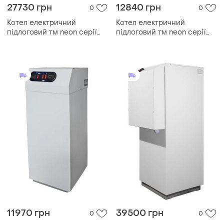
27730 грн
12840 грн
0
0
Котел електричний
Котел електричний
підлоговий тм neon серії
підлоговий тм neon серії
pro grade 380 в 60kw, з
pro grade 380 в 18kw, з
модульним контактором
модульним контактором
(безшумний)
(безшумний)
11970 грн
39500 грн
0
0