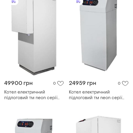
49900 грн
24959 грн
0
0
Котел електричний
Котел електричний
підлоговий тм neon серії
підлоговий тм neon серії
pro grade 380 в 120kw, з
pro grade 380 в 45kw, з
модульним контактором
модульним контактором
(безшумний)
(безшумний)