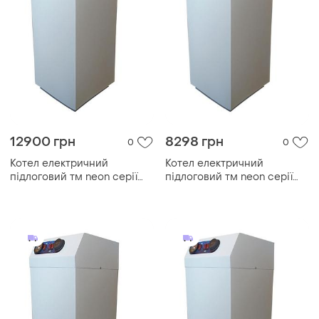
12900 грн
8298 грн
0
0
Котел електричний
Котел електричний
підлоговий тм neon серії
підлоговий тм neon серії
pro grade 24 квт/380в.
pro grade 9 квт/380в.
модульний контактор (т. х)
модульний контактор (т. х)