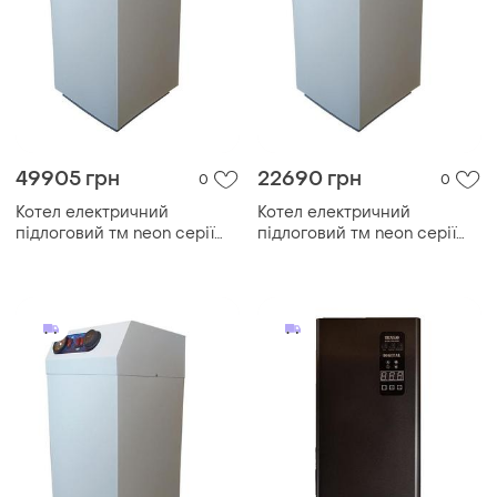
49905 грн
22690 грн
0
0
Котел електричний
Котел електричний
підлоговий тм neon серії
підлоговий тм neon серії
pro grade 120 квт/380в.
pro grade 45 квт/380в.
модульний контактор (т. х)
модульний контактор (т. х)