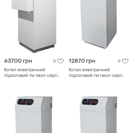
63700 грн
12870 грн
0
0
Котел електричний
Котел електричний
підлоговий тм neon серії
підлоговий тм neon серії
pro grade 380 в 150kw, з
pro grade 380 в 24kw, з
модульним контактором
модульним контактором
(безшумний)
(безшумний)