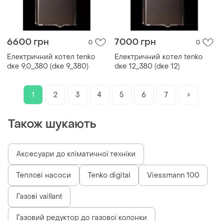
6600 грн
7000 грн
0
0
Електричний котел tenko
Електричний котел tenko
dке 9,0_380 (dке 9_380)
dке 12_380 (dке 12)
1
2
3
4
5
6
7
>
Також шукають
Аксесуари до кліматичної техніки
Теплові насоси
Tenko digital
Viessmann 100
Газові vaillant
Газовий редуктор до газової колонки