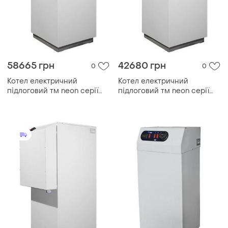
58665 грн
42680 грн
0
0
Котел електричний
Котел електричний
підлоговий тм neon серії
підлоговий тм neon серії
pro grade 380 в 150kw, з
pro grade 380 в 90kw, з
модульним контактором
модульним контактором
(безшумний)
(безшумний)