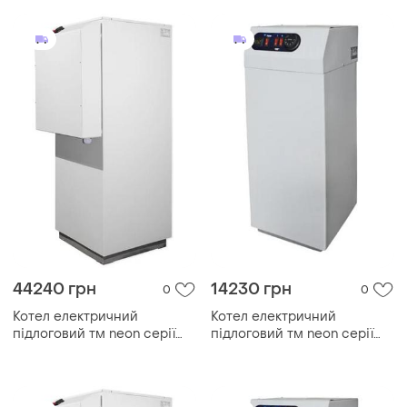
(безшумний)
контактором(безшумний)
44240 грн
14230 грн
0
0
Котел електричний
Котел електричний
підлоговий тм neon серії
підлоговий тм neon серії
pro grade 380 в 105kw, з
pro grade 380 в 30kw, з
модульним контактором
модульним контактором
(безшумний)
(безшумний)