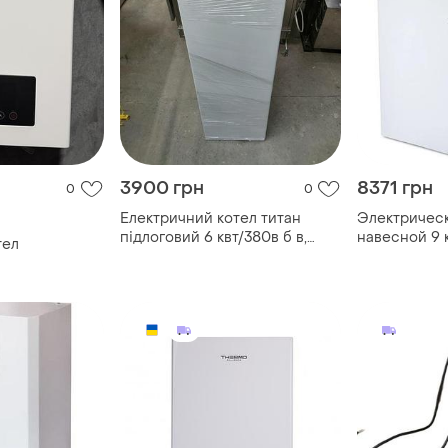
3900 грн
8371 грн
0
0
Електричний котел титан
Электрическ
підлоговий 6 квт/380в б в,
навесной 9 
тел
котел електричний проточний
б/в