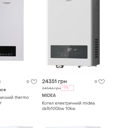
н
24351 грн
0
0
-1%
24546 грн
nce
MIDEA
ричний thermo
т
Котел електричний midea
dsfb100bw 10kw