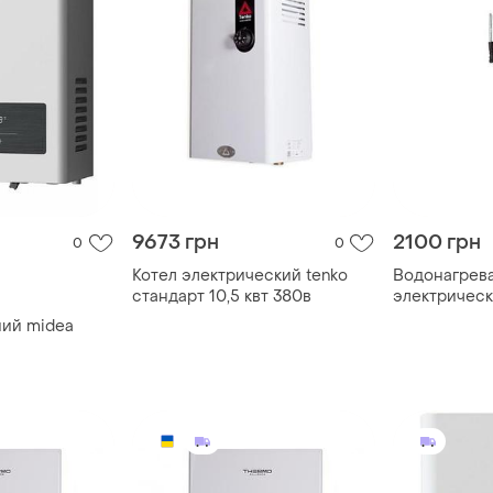
9673 грн
2100 грн
0
0
Котел электрический tenko
Водонагрев
стандарт 10,5 квт 380в
электрическ
ний midea