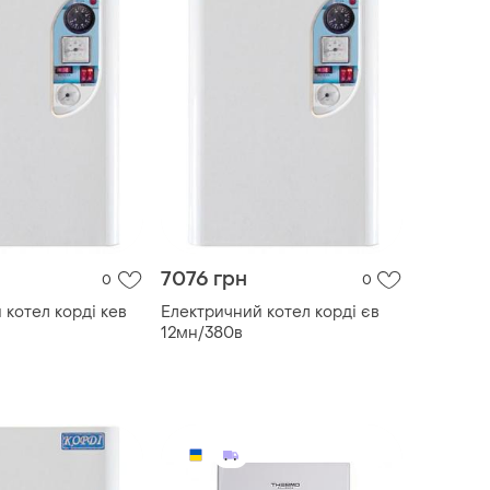
7076 грн
0
0
 котел корді кев
Електричний котел корді єв
12мн/380в