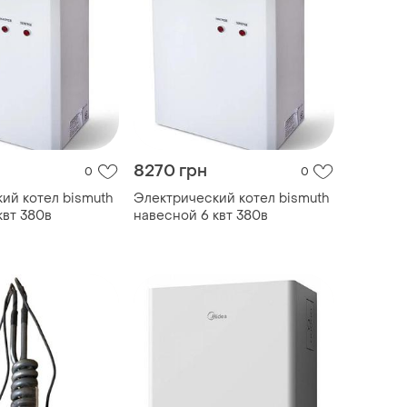
8270 грн
0
0
ий котел bismuth
Электрический котел bismuth
квт 380в
навесной 6 квт 380в