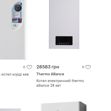
28583 грн
0
0
Thermo Alliance
 котел корді кев
Котел електричний thermo
alliance 24 квт