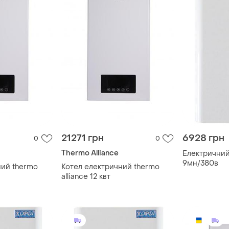
21271 грн
6928 грн
0
0
Thermo Alliance
Електричний
9мн/380в
ний thermo
Котел електричний thermo
alliance 12 квт