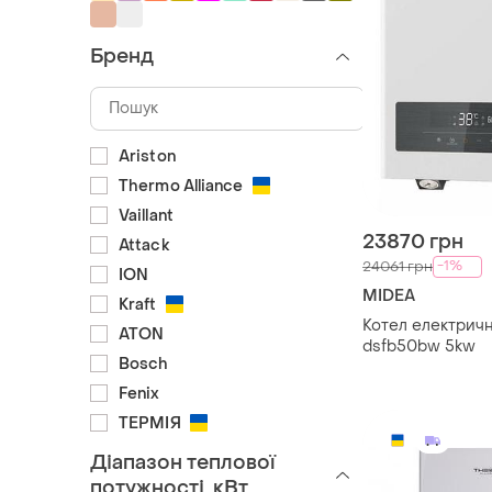
Бренд
Ariston
Thermo Alliance
Vaillant
23870 грн
Attack
-1%
24061 грн
ION
MIDEA
Kraft
Котел електрич
ATON
dsfb50bw 5kw
Bosch
Fenix
ТЕРМІЯ
Діапазон теплової
потужності, кВт