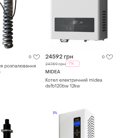
24592 грн
0
0
-1%
24789 грн
ля розпалювання
й
MIDEA
Котел електричний midea
dsfb120bw 12kw