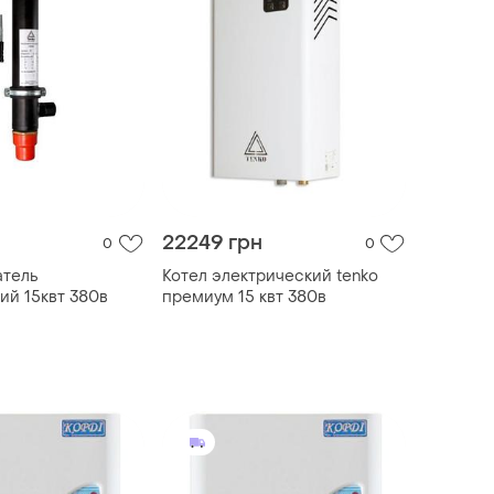
22249 грн
0
0
атель
Котел электрический tenko
ий 15квт 380в
премиум 15 квт 380в