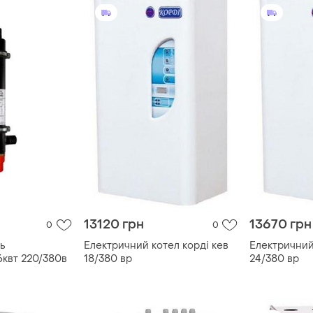
13120 грн
13670 грн
0
0
ь
Електричний котел корді кев
Електричний
6квт 220/380в
18/380 вр
24/380 вр