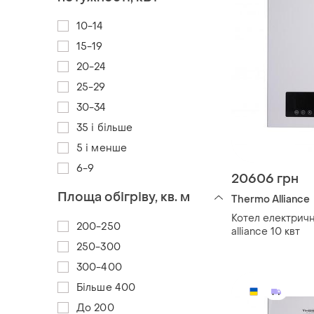
10-14
15-19
20-24
25-29
30-34
35 і більше
5 і менше
6-9
20606 грн
Площа обігріву, кв. м
Thermo Alliance
Котел електрич
200-250
alliance 10 квт
250-300
300-400
Більше 400
До 200