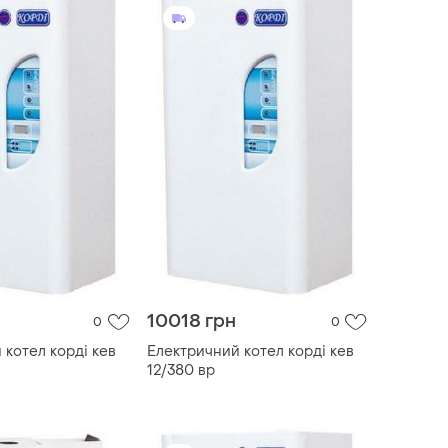
10018 грн
0
0
 котел корді кев
Електричний котел корді кев
12/380 вр