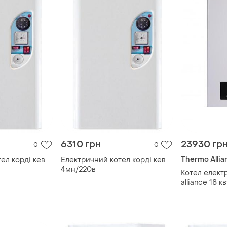
6310 грн
23930 гр
0
0
Thermo Allia
ел корді кев
Електричний котел корді кев
4мн/220в
Котел елект
alliance 18 кв