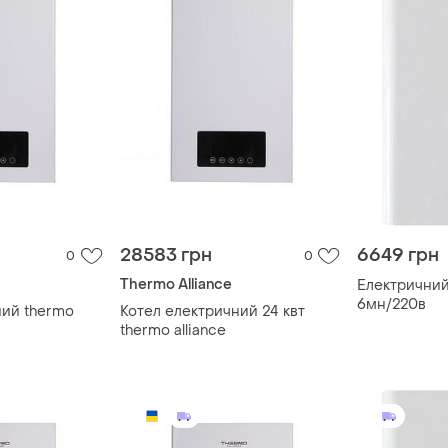
28583 грн
6649 грн
0
0
Thermo Alliance
Електричний
6мн/220в
ний thermo
Котел електричний 24 квт
thermo alliance