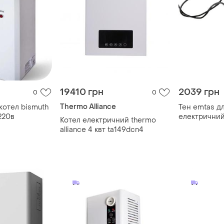
19410 грн
2039 грн
0
0
Thermo Alliance
котел bismuth
Тен emtas д
220в
електрични
Котел електричний thermo
alliance 4 квт ta149dcn4