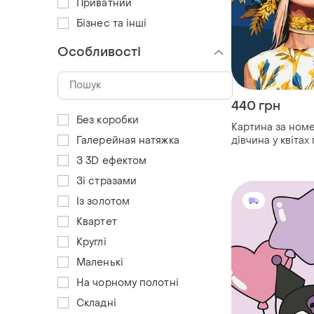
Приватний
Бізнес та інші
Особливості
440 грн
Без коробки
Картина за ном
Галерейная натяжка
дівчина у квітах 
40*50 см оригам
З 3D ефектом
Зі стразами
Із золотом
Квартет
Круглі
Маленькі
На чорному полотні
Складні