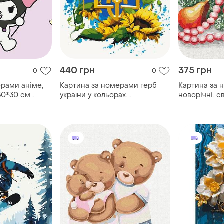
440 грн
375 грн
0
0
ерами аніме,
Картина за номерами герб
Картина за 
30*30 см
україни у кольорах.
новорічні. с
патріотична 40*50 см оригамі
атмосфера 4
lw3267
kho 5533