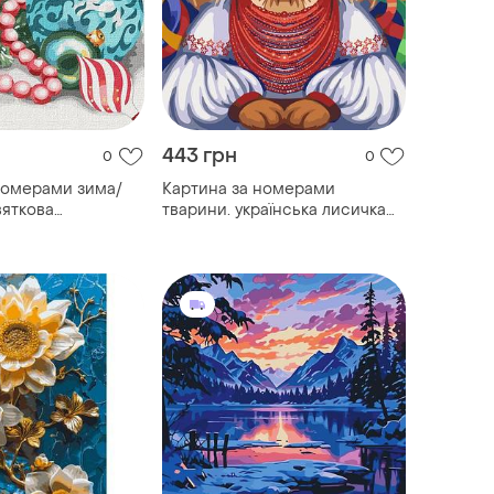
443 грн
0
0
номерами зима/
Картина за номерами
вяткова
тварини. українська лисичка
0*50 см ідейка
40*50 см art craft 11542-ac