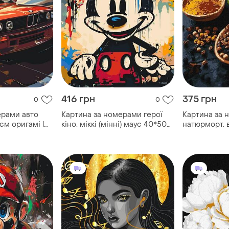
416 грн
375 грн
0
0
ерами авто
Картина за номерами герої
Картина за 
см оригамі lw
кіно. міккі (мінні) маус 40*50
натюрморт. 
см оригамі lw 3311
спецій 30*4
5689