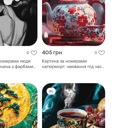
405 грн
0
0
номерами люди.
Картина за номерами
вчина з фарбами
натюрморт. чаювання під час
50 см ідейка kho
свічок 40*50 см ідейка kho
5704