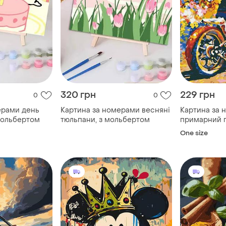
320 грн
229 грн
0
0
ерами день
Картина за номерами весняні
Картина за 
мольбертом
тюльпани, з мольбертом
примарний г
blanca 40х5
One size