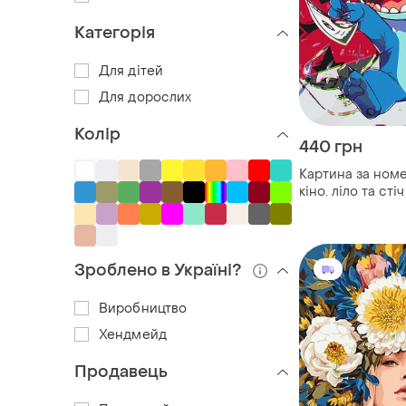
Категорія
Для дітей
Для дорослих
Колір
440 грн
Картина за ном
кіно. ліло та ст
оригамі lw 3424
Зроблено в Україні?
Виробництво
Хендмейд
Продавець