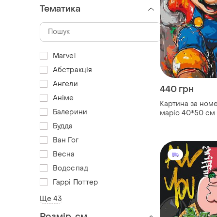
Тематика
Marvel
Абстракція
Ангели
440 грн
Аніме
Картина за ном
Балерини
маріо 40*50 см 
3410
Будда
Ван Гог
Весна
Водоспад
Гаррі Поттер
Ще 43
Розмір, см