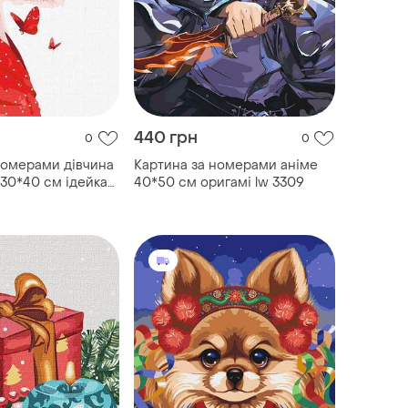
440 грн
0
0
номерами дівчина
Картина за номерами аніме
 30*40 см ідейка
40*50 см оригамі lw 3309