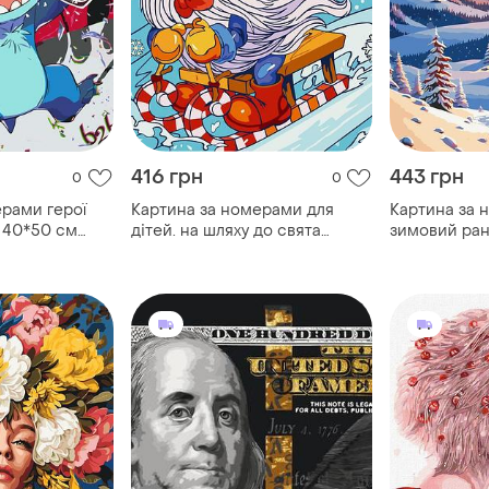
416 грн
443 грн
0
0
ерами герої
Картина за номерами для
Картина за 
іч 40*50 см
дітей. на шляху до свята
зимовий рано
40*40 см art craft 12161-ac
новорічна 40
11047-ac