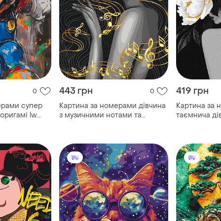
443 грн
419 грн
0
0
ерами супер
Картина за номерами дівчина
Картина за 
оригамі lw
з музичними нотами та
таємнича ді
фарбами. 40*50 см art craft
металік 40*
10111-ac
8510