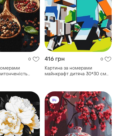
416 грн
0
0
номерами
Картина за номерами
витонченість
майнкрафт дитяча 30*30 см
0 см ідейка kho
оригамі lw 21830