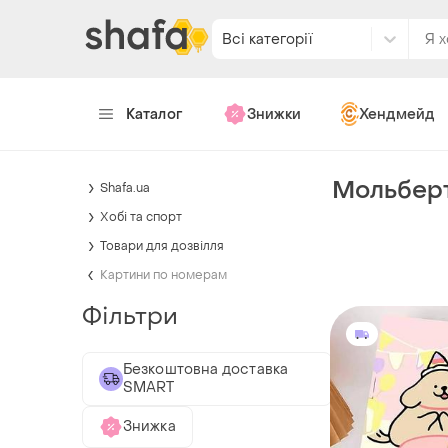
Всі категорії
Каталог
Знижки
Хендмейд
Мольберт
Shafa.ua
Хобі та спорт
Товари для дозвілля
Картини по номерам
Фільтри
Безкоштовна доставка
SMART
Знижка