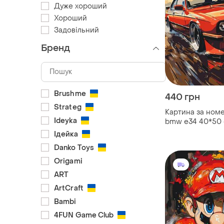
Дуже хороший
Хороший
Задовільний
Бренд
Brushme
440 грн
Strateg
Картина за ном
Ideyka
bmw e34 40*50 
3324
Ідейка
Danko Toys
Origami
ART
ArtCraft
Bambi
4FUN Game Club