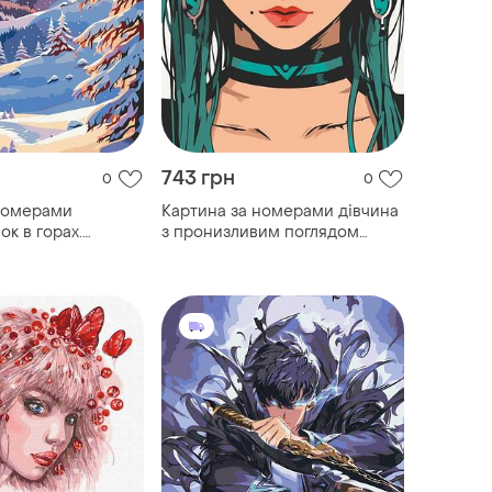
743 грн
0
0
номерами
Картина за номерами дівчина
к в горах.
з пронизливим поглядом
*50 см art craft
40*80 см art craft 16110-ac