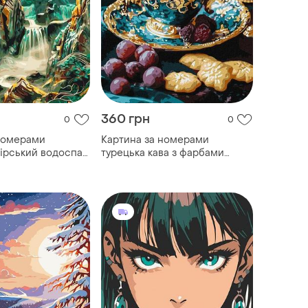
360 грн
0
0
номерами
Картина за номерами
 гірський водоспад
турецька кава з фарбами
еталік 40*80 см
металік. натюрморт 30*40 см
105
ідейка kho 5714