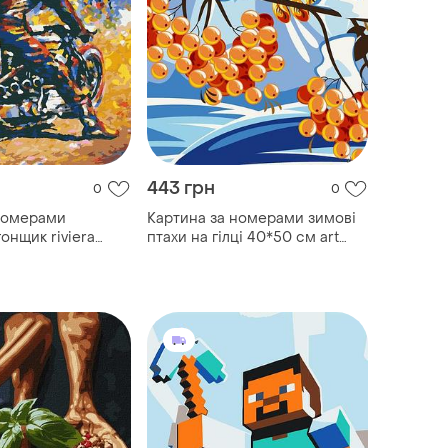
443 грн
0
0
номерами
Картина за номерами зимові
онщик riviera
птахи на гілці 40*50 см art
0 см rb-0372
craft 11529-ac