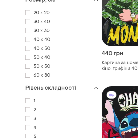
20 x 20
30 x 40
30 х 30
40 x 40
40 x 50
440 грн
50 x 40
Картина за ном
50 x 50
кіно. грифіни 4
оригамі lw 3315
60 x 80
Рівень складності
1
2
3
4
5