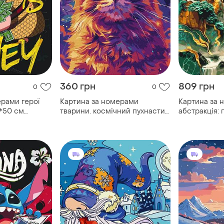
360 грн
809 грн
0
0
ерами герої
Картина за номерами
Картина за 
0*50 см
тварини. космічний пухнастик
абстракція:
9
30*40 см ідейка kho 6651 exp
з фарбами м
оригамі lw 5