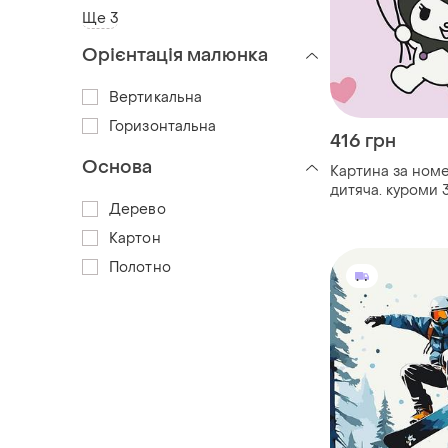
Ще 3
Орієнтація малюнка
Вертикальна
Горизонтальна
416 грн
Основа
Картина за ном
дитяча. куроми 
оригамі lw 21833
Дерево
Картон
Полотно