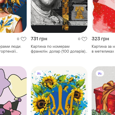
731 грн
323 грн
0
0
ерами люди.
Картина по номерам
Картина за 
гортензії
франклін. долар (100 доларів).
в метеликах
і lw 12710
з фарбами металік 40*80 см
kho4955
оригамі lw 5100