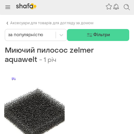
Аксесуари для товарів для догляду за домом
за популярністю
Фільтри
Миючий пилосос zelmer
aquawelt
-
1 річ