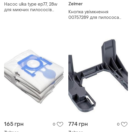
Zelmer
Насос ulka type ep77, 28w
для миючих пилососів
Кнопка увімкнення
zelmer, lg, thomas -
00757289 для пилососа
616.0045 / 00756414
zelmer \ bosch vc1400.023
165 грн
774 грн
0
0