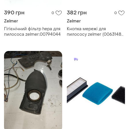
390 грн
382 грн
0
0
Zelmer
Zelmer
Гігієнічний фільтр hepa для
Кнопка мережі для
пилососа zelmer;00794044
пилососу zelmer (00631481)
(07.0427)