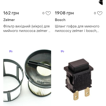
162 грн
1908 грн
0
0
Zelmer
Bosch
Фільтр вихідний (мікро) для
Шланг гофра для миючого
мийного пилососа zelmer \
пилососу zelmer і bosch,
bosch 919.0086 00757488
що всмоктує гофрований
шланг для вологого та
сухого прибирання.