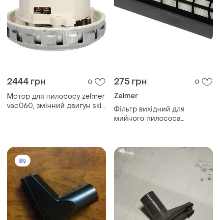
2444 грн
275 грн
0
0
Zelmer
Мотор для пилососу zelmer
vac060, змінний двигун skl
Фільтр вихідний для
на пилосос zelmer
мийного пилососа
zelmer;00632555