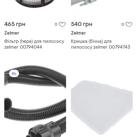
465 грн
540 грн
0
0
Zelmer
Zelmer
Фільтр (hepa) для пилососу
Кришка (бічна) для
zelmer 00794044
пилососу zelmer 00794743