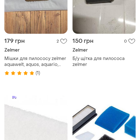
179 грн
150 грн
2
0
Zelmer
Zelmer
Мішки для пилососу zelmer
Б/у щітка для пилососа
aquawelt, aquos, aquario,
zelmer
пилозбірник слон z-03 c-iii
(1)
(5 штук в упаковці)