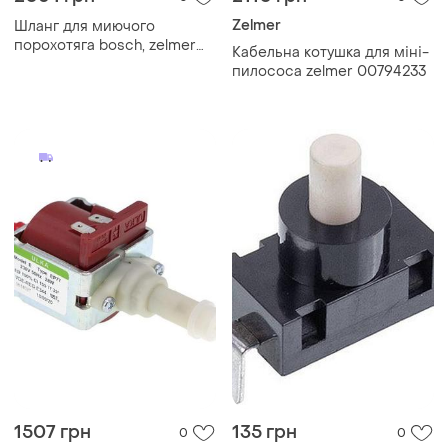
Zelmer
Шланг для миючого
порохотяга bosch, zelmer
Кабельна котушка для міні-
(l=2 м) в зборі (чорний) -
пилососа zelmer 00794233
00145666
1507 грн
135 грн
0
0