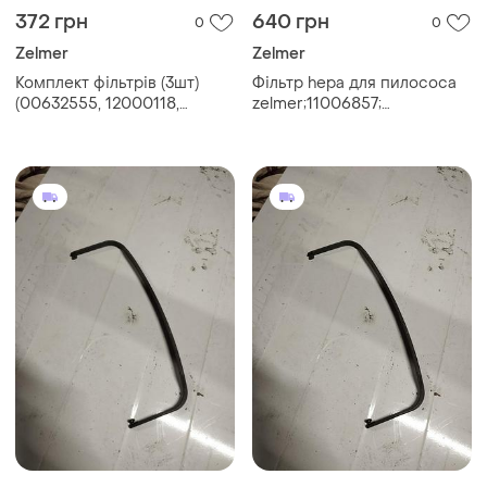
372 грн
640 грн
0
0
Zelmer
Zelmer
Комплект фільтрів (3шт)
Фільтр hepa для пилососа
(00632555, 12000118,
zelmer;11006857;
00797694) для мийного
601201.4070.
пилососа zelmer \ bosch