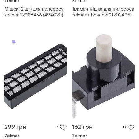
Zelmer
Zelmer
Мішок (2 шт) для пилососу
Тримач мішка для пилососа
zelmer 12006466 (49.4020)
zelmer \ bosch 601201.4054
00758832
299 грн
162 грн
0
0
Zelmer
Zelmer