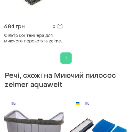
684 грн
0
Фільтр контейнера для
миючого порохотяга zelmer
aquawelt - 919.0087 /
zvca752d / 12000118
(оригінал)
1
Речі, схожі на Миючий пилосос
zelmer aquawelt