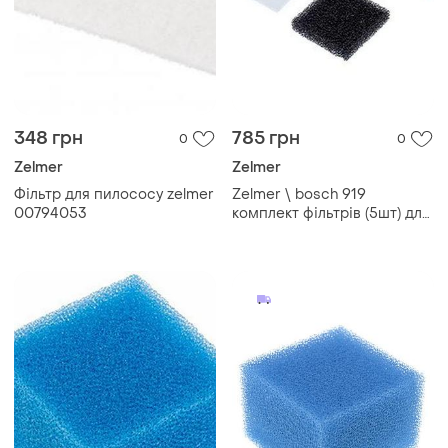
348 грн
785 грн
0
0
Zelmer
Zelmer
Фільтр для пилососу zelmer
Zelmer \ bosch 919
00794053
комплект фільтрів (5шт) для
мийного пилососа