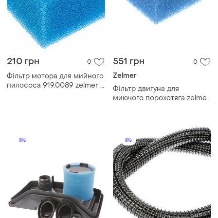
210 грн
551 грн
0
0
Zelmer
Фільтр мотора для мийного
пилососа 919.0089 zelmer \
Фільтр двигуна для
bosch 00797623
миючого порохотяга zelmer
(70x70x49 мм) - 919.0089 /
00797623