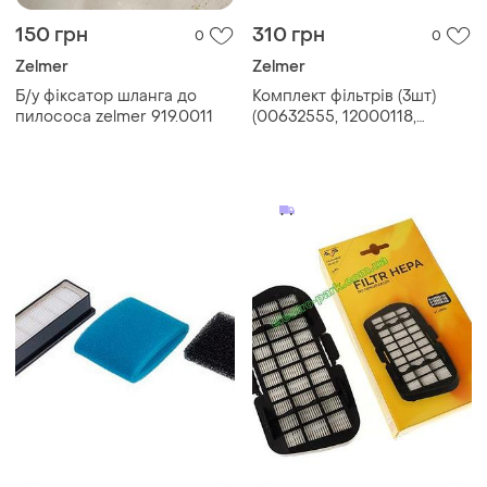
150 грн
310 грн
0
0
Zelmer
Zelmer
Б/у фіксатор шланга до
Комплект фільтрів (3шт)
пилососа zelmer 919.0011
(00632555, 12000118,
00797694) для мийного
пилососа zelmer \ bosch