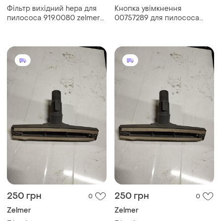
Фільтр вихідний hepa для
Кнопка увімкнення
пилососа 919.0080 zelmer
00757289 для пилососа
(без коробки)
zelmer \ bosch vc1400.023
250 грн
250 грн
0
0
Zelmer
Zelmer