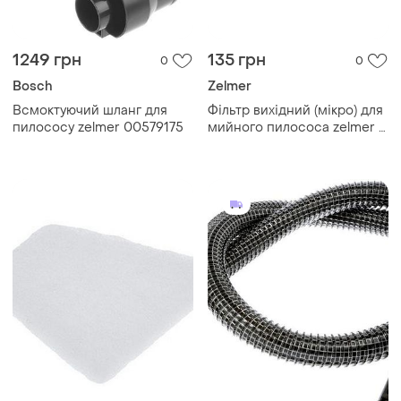
1249 грн
135 грн
0
0
Bosch
Zelmer
Всмоктуючий шланг для
Фільтр вихідний (мікро) для
пилососу zelmer 00579175
мийного пилососа zelmer \
bosch 919.0086 00757488