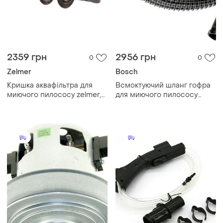
2359 грн
2956 грн
0
0
Zelmer
Bosch
Кришка аквафільтра для
Всмоктуючий шланг гофра
миючого пилососу zelmer,
для миючого пилососу
верхня частина водяного
zelmer/bosch 00145666
фільтра, пластикова
шланги до пилососів
запчастина сіра