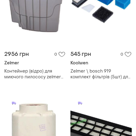
2956 грн
545 грн
0
0
Zelmer
Koolwen
Контейнер (відро) для
Zelmer \ bosch 919
миючого пилососу zelmer
комплект фільтрів (5шт) для
11020982
миючого пилососа 15715