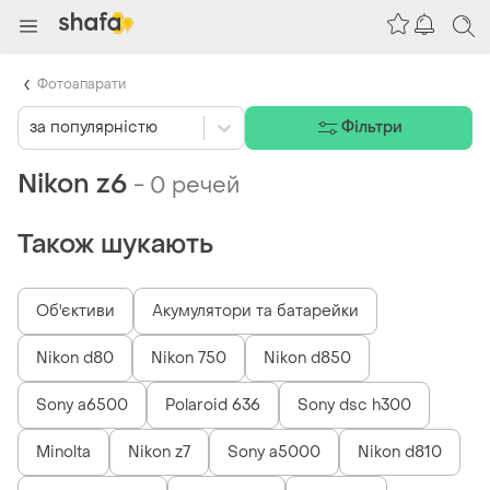
Фотоапарати
за популярністю
Фільтри
Nikon z6
-
0 речей
Також шукають
Об'єктиви
Акумулятори та батарейки
Nikon d80
Nikon 750
Nikon d850
Sony a6500
Polaroid 636
Sony dsc h300
Minolta
Nikon z7
Sony a5000
Nikon d810