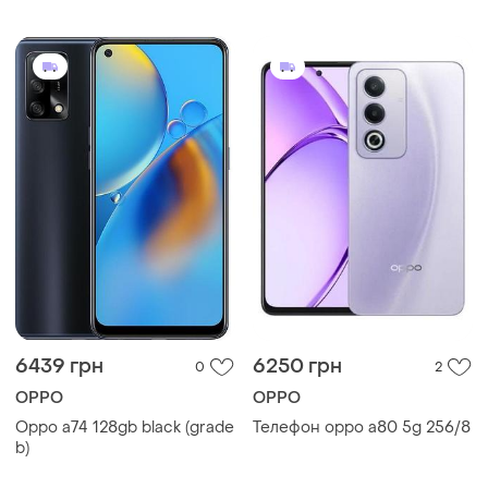
мач
nfc 5000 мач
6439 грн
6250 грн
0
2
OPPO
OPPO
Oppo a74 128gb black (grade
Телефон oppo a80 5g 256/8
b)