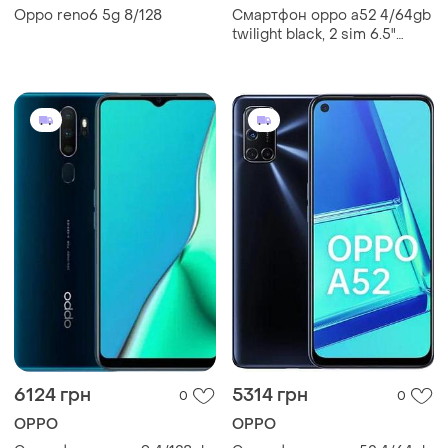
Oppo reno6 5g 8/128
Смартфон oppo a52 4/64gb
twilight black, 2 sim 6.5"
2400x1080 ips nfс 5000
мач
6124 грн
5314 грн
0
0
OPPO
OPPO