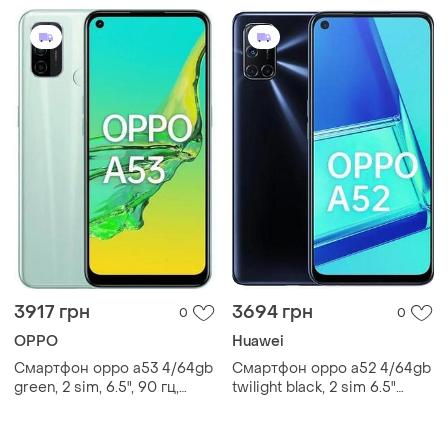
3917 грн
3694 грн
0
0
OPPO
Huawei
Смартфон oppo a53 4/64gb
Смартфон oppo a52 4/64gb
green, 2 sim, 6.5", 90 гц,
twilight black, 2 sim 6.5"
snapdragon 460, nfc, 5000
2400x1080 ips nfс 5000
mah
мач сучасний