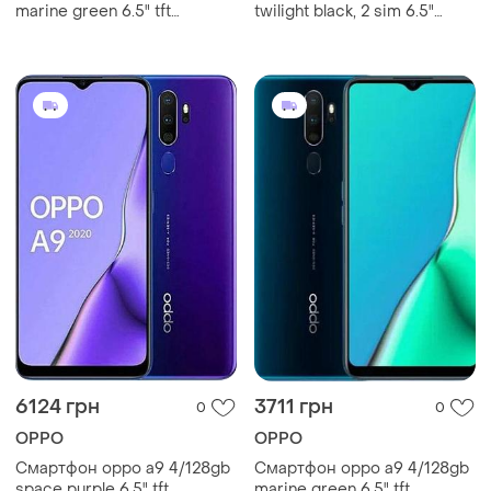
marine green 6.5" tft
twilight black, 2 sim 6.5"
1600x720 snapdragon 665
2400x1080 ips nfс 5000
nfc 5000 мач
мач
6124 грн
3711 грн
0
0
OPPO
OPPO
Смартфон oppo a9 4/128gb
Смартфон oppo a9 4/128gb
space purple 6.5" tft
marine green 6.5" tft