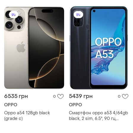
6535 грн
5439 грн
0
0
OPPO
OPPO
Oppo a54 128gb black
Смартфон oppo a53 4/64gb
(grade c)
black, 2 sim, 6.5", 90 гц,
snapdragon 460, nfc, 5000
mah