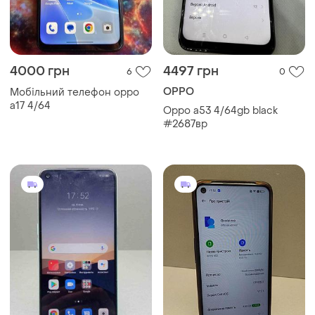
4000 грн
4497 грн
6
0
OPPO
Мобільний телефон oppo
а17 4/64
Oppo a53 4/64gb black
#2687вр