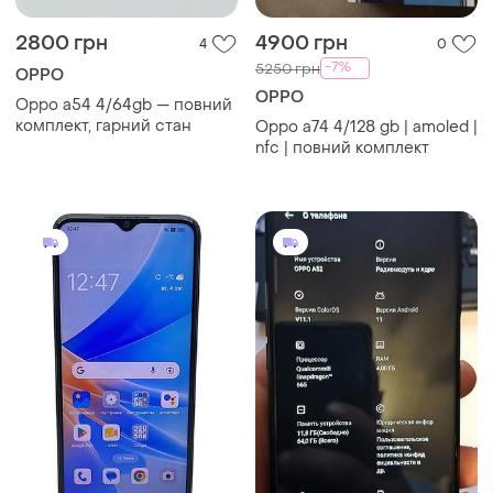
2800 грн
4900 грн
4
0
-7%
5250 грн
OPPO
OPPO
Oppo a54 4/64gb — повний
комплект, гарний стан
Oppo a74 4/128 gb | amoled |
nfc | повний комплект