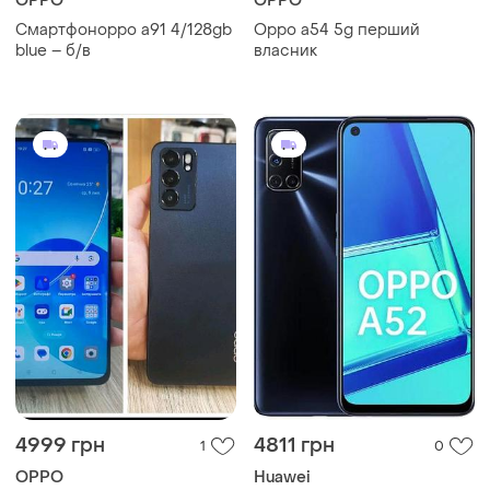
OPPO
OPPO
Смартфонoppo a91 4/128gb
Oppo a54 5g перший
blue – б/в
власник
4999 грн
4811 грн
1
0
OPPO
Huawei