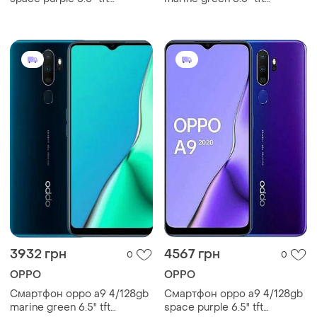
1600x720 snapdragon 665
1600x720 snapdragon 665
nfc 5000 мач
nfc 5000 мач
3932 грн
4567 грн
0
0
OPPO
OPPO
Смартфон oppo a9 4/128gb
Смартфон oppo a9 4/128gb
marine green 6.5" tft
space purple 6.5" tft