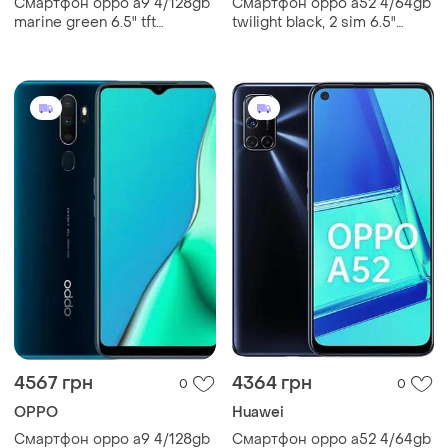
Смартфон oppo a9 4/128gb
Смартфон oppo a52 4/64gb
marine green 6.5" tft
twilight black, 2 sim 6.5"
1600x720 snapdragon 665
2400x1080 ips nfс 5000
nfc 5000 мач
мач
4567 грн
4364 грн
0
0
OPPO
Huawei
Смартфон oppo a9 4/128gb
Смартфон oppo a52 4/64gb