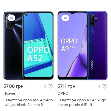
1600x720 snapdragon 665
1600x720 snapdragon 665
nfc 5000 мач
nfc 5000 мач
3708 грн
3711 грн
0
0
Huawei
OPPO
Смартфон oppo a52 4/64gb
Смартфон oppo a9 4/128gb
twilight black, 2 sim 6.5"
space purple 6.5" tft
2400x1080 ips nfс 5000
1600x720 snapdragon 665