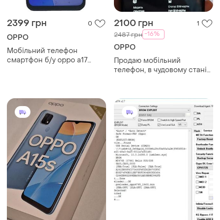
2399 грн
2100 грн
0
1
-16%
2487 грн
OPPO
OPPO
Мобільний телефон
смартфон б/у oppo a17
Продаю мобільний
(cph2477) 4/64gb
телефон, в чудовому стані
oppo a52 4/64gb