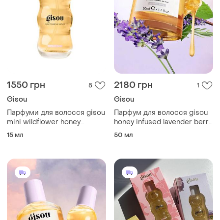
1550 грн
2180 грн
8
1
Gisou
Gisou
Парфуми для волосся gisou
Парфум для волосся gisou
mini wildflower honey
honey infused lavender berry
infused hair perfume 15 ml
50ml оригінал
15 мл
50 мл