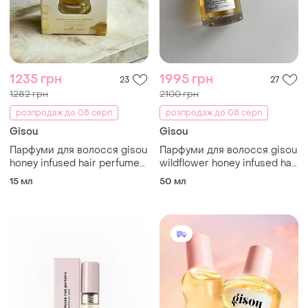
1235 грн
1995 грн
23
27
1282 грн
2100 грн
розпродаж до 08 серп
розпродаж до 08 серп
Gisou
Gisou
Парфуми для волосся gisou
Парфуми для волосся gisou
honey infused hair perfume
wildflower honey infused hair
in wildflower honey
perfume
15 мл
50 мл