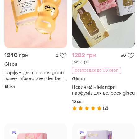
1240 грн
1282 грн
2
60
1350 грн
Gisou
розпродаж до 08 серп
Парфум для волосся gisou
honey infused lavender berry
Gisou
15ml — оригінал
15 мл
Новинка! мініатюри
парфумів для волосся gisou
15 мл
(2)