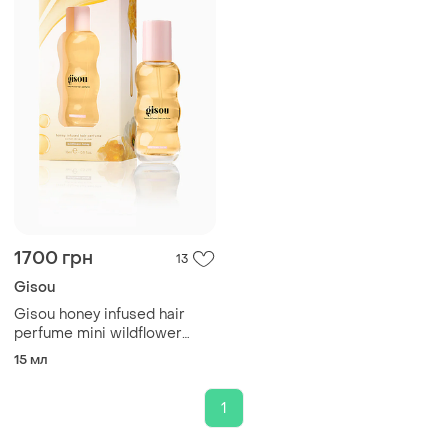
1700 грн
13
Gisou
Gisou honey infused hair
perfume mini wildflower
honey парфуми для волосся
15 мл
з польовим медом, 15 мл
1