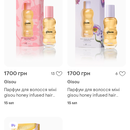
1700 грн
1700 грн
13
6
Gisou
Gisou
Парфум для волосся міні
Парфум для волосся міні
gisou honey infused hair
gisou honey infused hair
perfume mini wild rose , 15
perfume mini lavender berry,
15 мл
15 мл
мл
15 мл