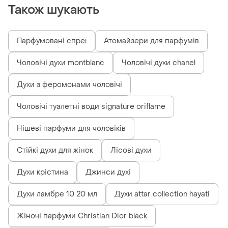
Також шукають
Парфумовані спреї
Атомайзери для парфумів
Чоловічі духи montblanc
Чоловічі духи chanel
Духи з феромонами чоловічі
Чоловічі туалетні води signature oriflame
Нішеві парфуми для чоловіків
Стійкі духи для жінок
Лісові духи
Духи крістина
Джинси духі
Духи ламбре 10 20 мл
Духи attar collection hayati
Жіночі парфуми Christian Dior black