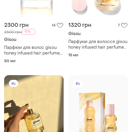
2300 грн
1320 грн
14
7
-8%
2500 грн
Gisou
Gisou
Парфуми для волосся gisou
honey infused hair perfume
Парфюм для волос gisou
wildflower honey ніжний
honey infused hair perfume,
15 мл
парфум для волосся
50 мл
50 мл