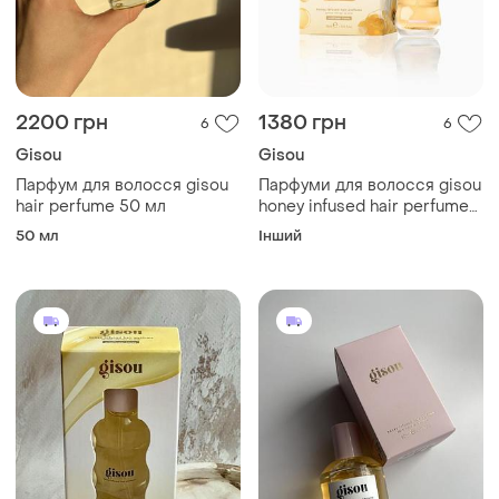
2200 грн
1380 грн
6
6
Gisou
Gisou
Парфум для волосся gisou
Парфуми для волосся gisou
hair perfume 50 мл
honey infused hair perfume
wildflower honey
50 мл
Інший