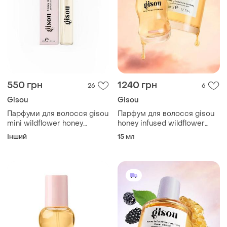
550 грн
1240 грн
26
6
Gisou
Gisou
Парфуми для волосся gisou
Парфум для волосся gisou
mini wildflower honey
honey infused wildflower
infused hair perfume 4ml
honey 15ml оригінал
Інший
15 мл