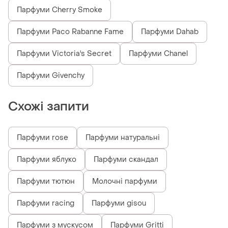
Парфуми Cherry Smoke
Парфуми Paco Rabanne Fame
Парфуми Dahab
Парфуми Victoria's Secret
Парфуми Chanel
Парфуми Givenchy
Схожі запити
Парфуми rose
Парфуми натуральні
Парфуми яблуко
Парфуми скандал
Парфуми тютюн
Молочні парфуми
Парфуми racing
Парфуми gisou
Парфуми з мускусом
Парфуми Gritti