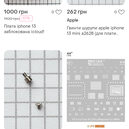
1000 грн
262 грн
0
0
-10%
1100 грн
Apple
Плата iphone 13
Гвинти шурупи apple iphone
заблокована icloud!
13 mini a2628 (для плати
зарядки)