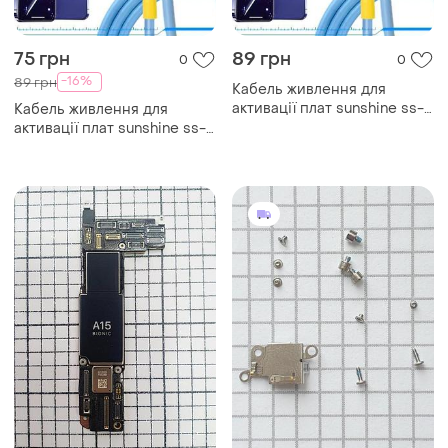
75 грн
89 грн
0
0
-16%
89 грн
Кабель живлення для
активації плат sunshine ss-
Кабель живлення для
908d iphone 13 / pro / max /
активації плат sunshine ss-
mini / 14 / pro / max
908d iphone 13 / pro / max /
mini / 14 / pro / max