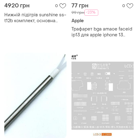
4920 грн
77 грн
0
0
-23%
99 грн
Нижній підігрів sunshine ss-
t12b комплект, основна
Apple
частина + 10 платформ, для
Трафарет bga amaoe faceid
ремонту android, iphone 7 -
ip13 для apple iphone 13
14
(0.10mm)