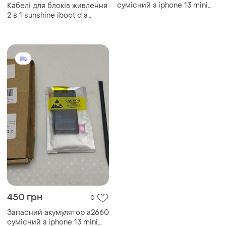
сумісний з iphone 13 mini
Кабелі для блоків живлення
(a2481, a2628, a2629)
2 в 1 sunshine iboot d з
роз'ємами для підключення
плат iphone 6s - 15pm /
android
450 грн
0
Запасний акумулятор a2660
сумісний з iphone 13 mini