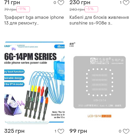
71 грн
230 грн
0
1
-11%
-5%
79 грн
240 грн
Трафарет bga amaoe iphone
Кабелі для блоків живлення
13 для ремонту
sunshine ss-908e з
акумуляторної батареї
роз'ємами для підключення
(0.10mm)
плат iphone 7 - 15 / pro /
plus / max
325 грн
99 грн
1
0