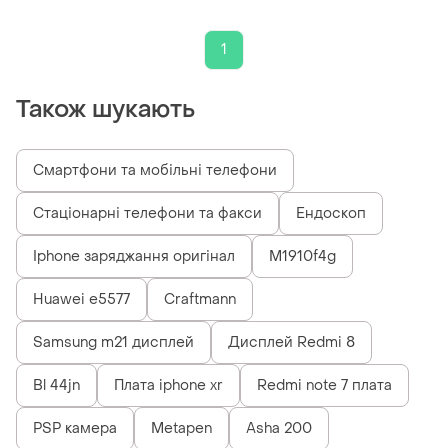
(a2481, a2628, a2629)
1
Також шукають
Смартфони та мобільні телефони
Стаціонарні телефони та факси
Ендоскоп
Iphone заряджання оригінал
M1910f4g
Huawei e5577
Craftmann
Samsung m21 дисплей
Дисплей Redmi 8
Bl 44jn
Плата iphone xr
Redmi note 7 плата
PSP камера
Metapen
Asha 200