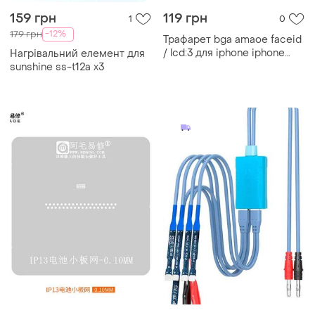
159 грн
119 грн
1
0
-12%
179 грн
Трафарет bga amaoe faceid
/ lcd:3 для iphone iphone
Нагрівальний елемент для
6s/7/plus/8/plus/x/xr/xs/max/1
sunshine ss-t12a x3