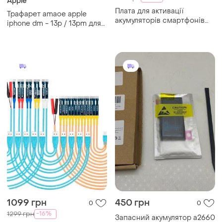
Apple
Плата для активації
Трафарет amaoe apple
акумуляторів смартфонів
iphone dm - 13p / 13pm для
iphone/android, mechanic
видалення мікросхем
ba27
дислейного модуля
1099 грн
450 грн
0
0
-16%
1299 грн
Запасний акумулятор a2660