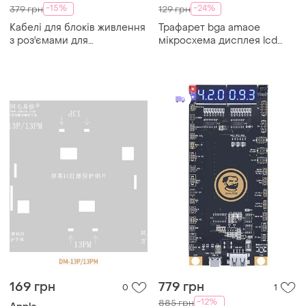
-15%
-24%
379 грн
129 грн
Кабелі для блоків живлення
Трафарет bga amaoe
з роз'ємами для
мікросхема дисплея lcd
підключення плат sunshine
apple iphone 13 / 14 (0.12
iboot a для iphone 6g - 14pm
mm)
169 грн
779 грн
0
1
-12%
885 грн