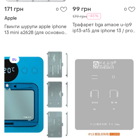
171 грн
99 грн
0
0
-45%
179 грн
Apple
Трафарет bga amaoe u-ip9
Гвинти шурупи apple iphone
ip13-a15 для iphone 13 / pro
13 mini a2628 (для основної
/ pro max / mini всі
плати)
мікросхеми (0.12mm) v7.0