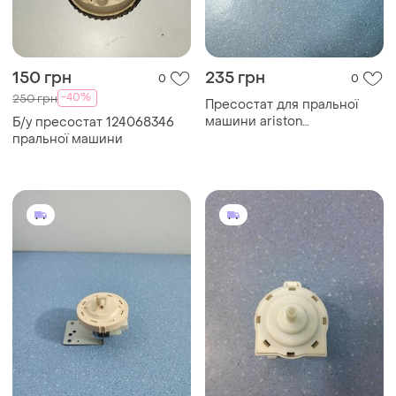
150 грн
235 грн
0
0
-40%
250 грн
Пресостат для пральної
машини ariston
Б/у пресостат 124068346
16000701300
пральної машини