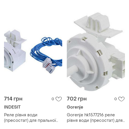
посудомийної машини
electrolux 140000554083
714 грн
702 грн
0
0
INDESIT
Gorenje
Реле рівня води
Gorenje hk1577216 реле
(пресостат) для пральної
рівня води (пресостат) для
машини indesit c00381612
пральної машини