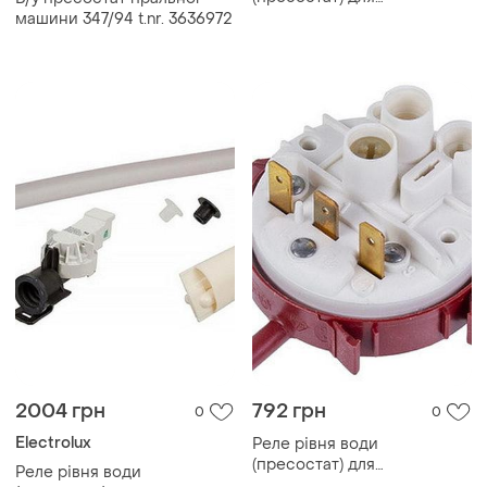
посудомийної машини
машини 347/94 t.nr. 3636972
elf500un (універсальний)
2004 грн
792 грн
0
0
Electrolux
Реле рівня води
(пресостат) для
Реле рівня води
посудомийної машини