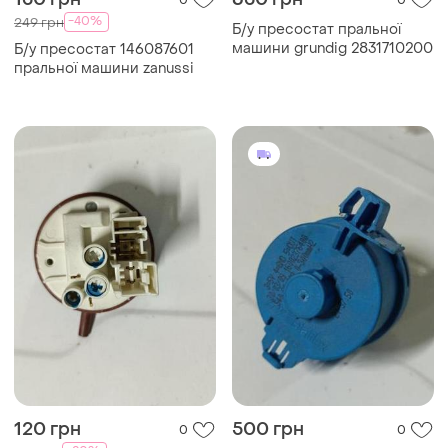
0
0
-40%
249 грн
Б/у пресостат пральної
машини grundig 2831710200
Б/у пресостат 146087601
пральної машини zanussi
120 грн
500 грн
0
0