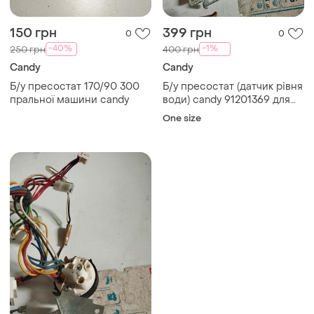
150 грн
399 грн
0
0
-40%
-1%
250 грн
400 грн
Candy
Candy
Б/у пресостат 170/90 300
Б/у пресостат (датчик рівня
пральної машини candy
води) candy 91201369 для
пральної машини
One size