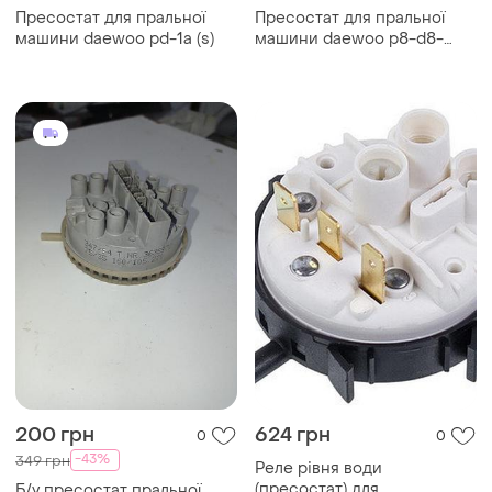
Пресостат для пральної
Пресостат для пральної
машини daewoo pd-1a (s)
машини daewoo p8-d8-
17x11r
200 грн
624 грн
0
0
-43%
349 грн
Реле рівня води
(пресостат) для
Б/у пресостат пральної