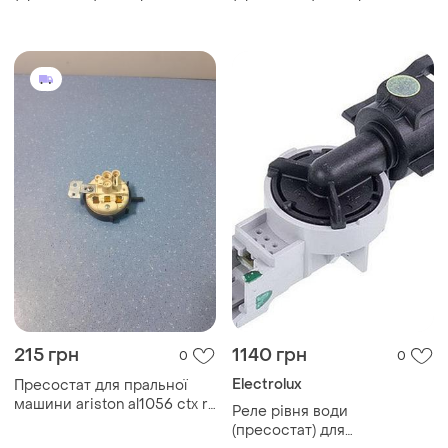
машини gorenje 797414
машини whirlpool
481227128554.
215 грн
1140 грн
0
0
Electrolux
Пресостат для пральної
машини ariston al1056 ctx r
Реле рівня води
761230
(пресостат) для