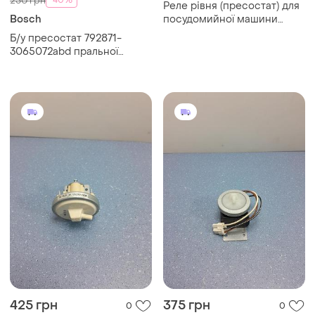
250 грн
Реле рівня (пресостат) для
Bosch
посудомийної машини
indesit - c00278070
Б/у пресостат 792871-
3065072abd пральної
машини bosch
425 грн
375 грн
0
0