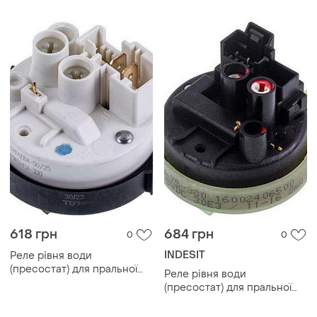
618 грн
684 грн
0
0
INDESIT
Реле рівня води
(пресостат) для пральної
Реле рівня води
машини whirlpool
(пресостат) для пральної
481227128554
машини indesit c00254525.