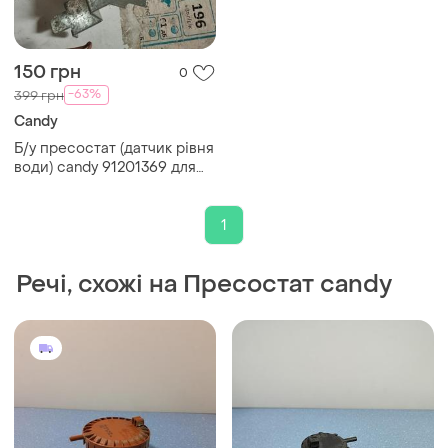
150 грн
0
-63%
399 грн
Candy
Б/у пресостат (датчик рівня
води) candy 91201369 для
пральної машини
1
Речі, схожі на Пресостат candy