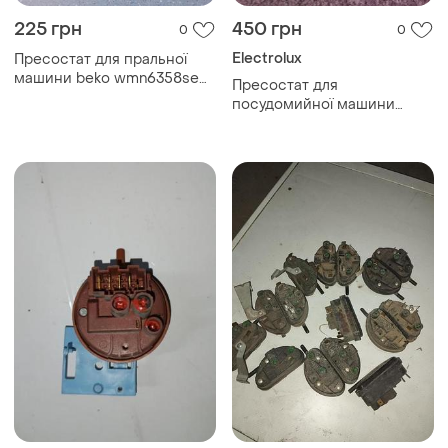
225 грн
450 грн
0
0
Electrolux
Пресостат для пральної
машини beko wmn6358se
Пресостат для
28.0326.03.00
посудомийної машини
electrolux esf2400
17476000010522