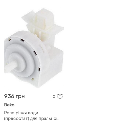
936 грн
0
Beko
Реле рівня води
(пресостат) для пральної
машини beko 2833830400