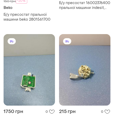
-20%
150 грн
Б/у пресостат 16002376400
Beko
пральної машини indesit,
ariston
Б/у пресостат пральної
машини beko 2801561700
1750 грн
215 грн
0
0