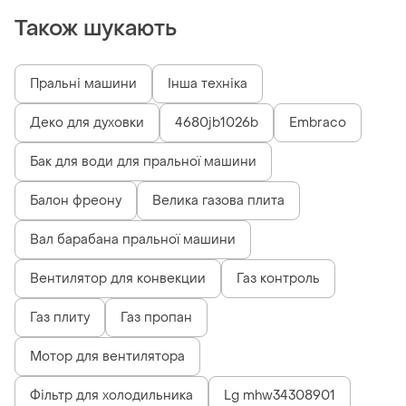
Також шукають
Пральні машини
Інша техніка
Деко для духовки
4680jb1026b
Embraco
Бак для води для пральної машини
Балон фреону
Велика газова плита
Вал барабана пральної машини
Вентилятор для конвекции
Газ контроль
Газ плиту
Газ пропан
Мотор для вентилятора
Фільтр для холодильника
Lg mhw34308901