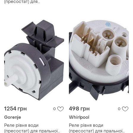
(пресостат) для
psw507un (універсальний)
посудомийної машини
electrolux 4055346060
1254 грн
498 грн
0
0
Gorenje
Whirlpool
Реле рівня води
Реле рівня води
(пресостат) для пральної
(пресостат) для пральної