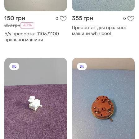
150 грн
355 грн
0
0
-40%
250 грн
Пресостат для пральної
машини whirlpool
Б/у пресостат 110571100
461971067741
пральної машини