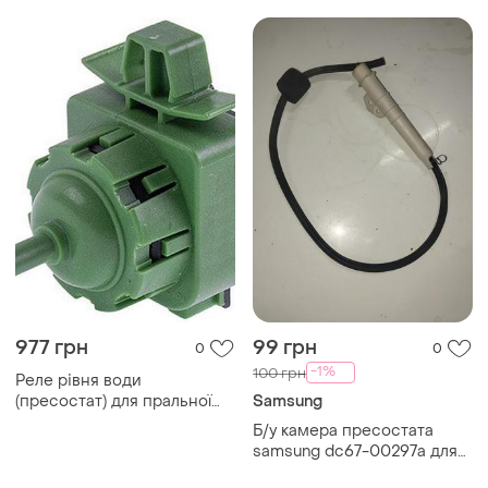
977 грн
99 грн
0
0
-1%
100 грн
Реле рівня води
(пресостат) для пральної
Samsung
машини indesit c00289362
Б/у камера пресостата
samsung dc67-00297a для
пральної машини