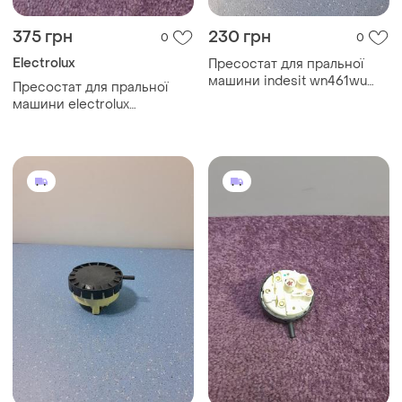
375 грн
230 грн
0
0
Electrolux
Пресостат для пральної
машини indesit wn461wu
Пресостат для пральної
160001790.03
машини electrolux
ew6t4062u 132819502