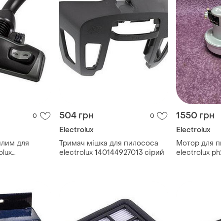
504 грн
1550 грн
0
0
Electrolux
Electrolux
илим для
Тримач мішка для пилососа
Мотор для 
olux
electrolux 140144927013 сірий
electrolux 