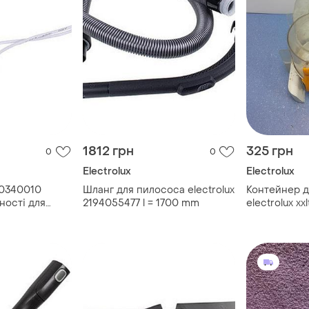
1812 грн
325 грн
0
0
Electrolux
Electrolux
00340010
Шланг для пилососа electrolux
Контейнер д
ності для
2194055477 l = 1700 mm
electrolux xxl