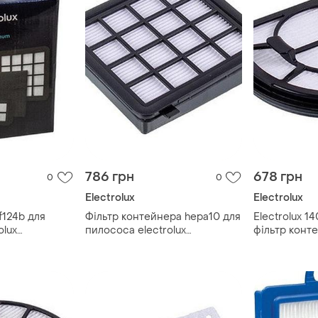
786 грн
678 грн
0
0
Electrolux
Electrolux
f124b для
Фільтр контейнера hepa10 для
Electrolux 
olux
пилососа electrolux
фільтр конт
4055354866
пилососа