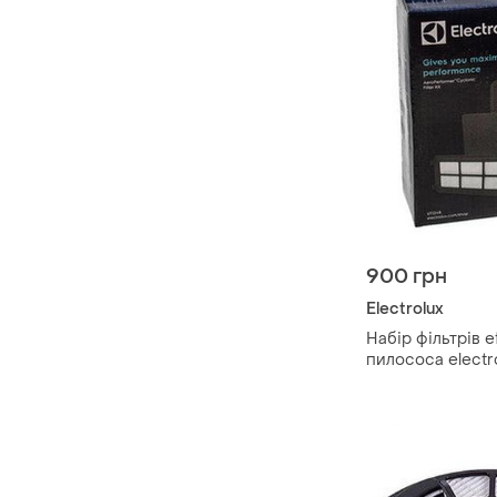
900 грн
Electrolux
Набір фільтрів e
пилососа electr
900168306