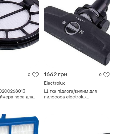
1662 грн
0
0
Electrolux
140200268013
Щітка підлога/килим для
ейнера hepa для
пилососа electrolux
140025651047