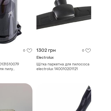
1302 грн
0
0
Electrolux
40131510079
Щітка паркетна для пилососа
ля пилу
electrolux 140010201121
ого пилососа