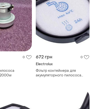
672 грн
0
0
Electrolux
пилососа
Фільтр контейнера для
ph2000w
акумуляторного пилососа
electrolux 140113881019