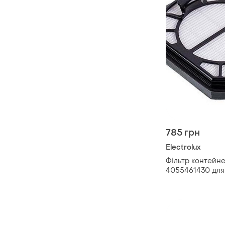
785 грн
Electrolux
Фільтр контейн
4055461430 для
electrolux