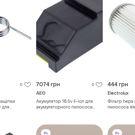
7074 грн
444 грн
0
0
AEG
Electrolux
защіпки
Акумулятор 18.5v li-ion для
Фільтр hepa
у для
акумуляторного пилососа
пилососа ele
olux
electrolux 140157229026
900195949