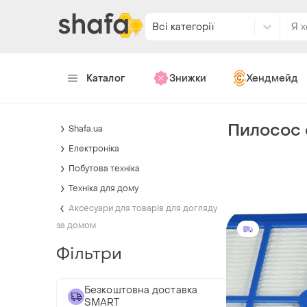
Всі категорії
Каталог
Знижки
Хендмейд
Пилосос 
Shafa.ua
Електроніка
Побутова техніка
Техніка для дому
Аксесуари для товарів для догляду
за домом
Фільтри
Безкоштовна доставка
SMART