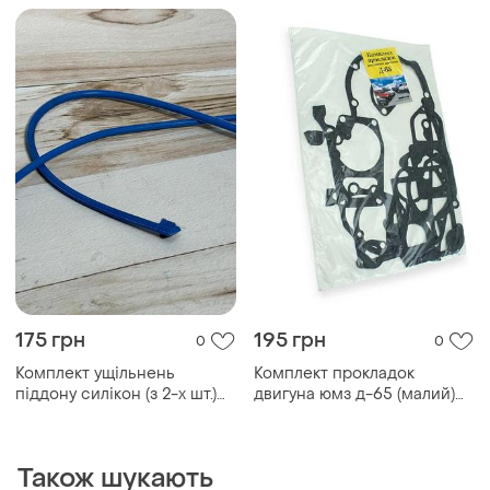
175 грн
195 грн
0
0
Комплект ущільнень
Комплект прокладок
піддону силікон (з 2-х шт.)
двигуна юмз д-65 (малий)
д-240, д-243, д-245 (пр-во
(блістер)
україна)
Також шукають