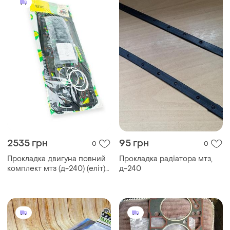
2535 грн
95 грн
0
0
Прокладка двигуна повний
Прокладка радіатора мтз,
комплект мтз (д-240) (еліт) з
д-240
ртв (рось гума)