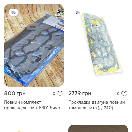
800 грн
2779 грн
0
0
Повний комплект
Прокладка двигуна повний
прокладок ( зил-5301 бичок
комплект мтз (д-240)
) для ремонту двигуна
герметик пароніт (жовтий
д-245 (28-позицій)
блістер)