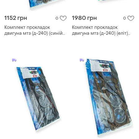
1152 грн
1980 грн
0
0
Комплект прокладок
Комплект прокладок
двигуна мтз (д-240) (синій
двигуна мтз (д-240) (еліт)
блістер)
рось гума