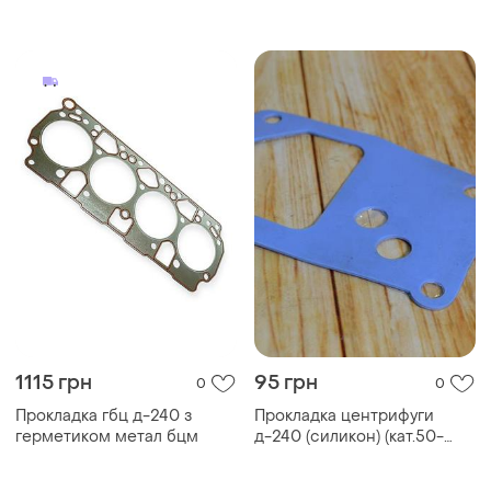
1115 грн
95 грн
0
0
Прокладка гбц д-240 з
Прокладка центрифуги
герметиком метал бцм
д-240 (силикон) (кат.50-
1404068)