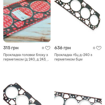
315 грн
636 грн
0
0
Прокладка головки блоку з
Прокладка гбц д-240 з
герметиком (д 240, д 243, д
герметиком бцм
245) мтз польща