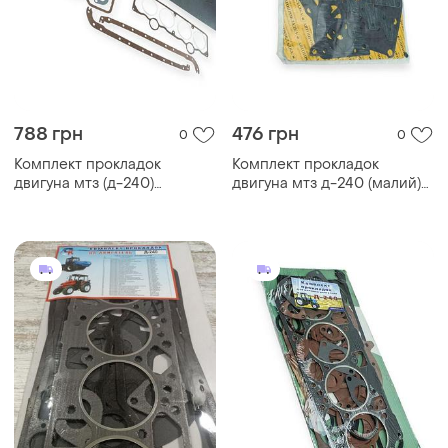
788 грн
476 грн
0
0
Комплект прокладок
Комплект прокладок
двигуна мтз (д-240)
двигуна мтз д-240 (малий)
герметик silida
(блістер)