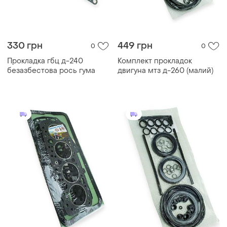
330 грн
449 грн
0
0
Прокладка гбц д-240
Комплект прокладок
безазбестова рось гума
двигуна мтз д-260 (малий)