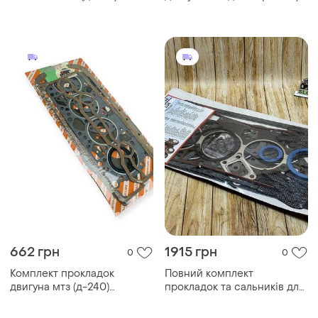
герметик (синій блістер)
(пароніт) рось гума
662 грн
1915 грн
0
0
Комплект прокладок
Повний комплект
двигуна мтз (д-240)
прокладок та сальників для
(червоний блістер) рось
ремонту двигуна д-245 (52-
гума
позиції)