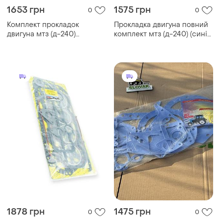
1653 грн
1575 грн
0
0
Комплект прокладок
Прокладка двигуна повний
двигуна мтз (д-240)
комплект мтз (д-240) (синій
герметик (синій блістер)
блістер)
1878 грн
1475 грн
0
0