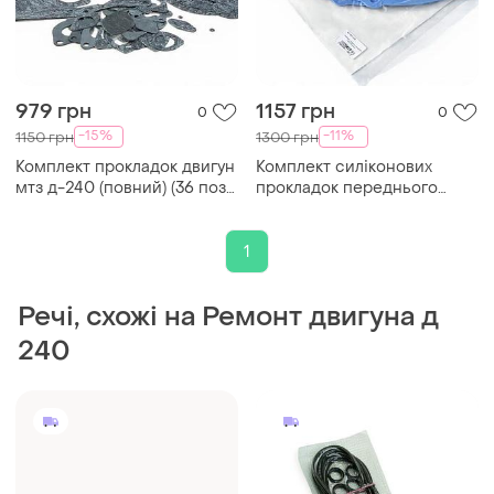
979 грн
1157 грн
0
0
-15%
-11%
1150 грн
1300 грн
Комплект прокладок двигун
Комплект силіконових
мтз д-240 (повний) (36 поз)
прокладок переднього
(пароніт 0.6-0.8мм)
провідного мосту пвм
мтз-80/82/892 (силікон)
1
Речі, схожі на Ремонт двигуна д
240