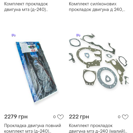
Комплект прокладок
Комплект силіконових
двигуна мтз (д-240)
прокладок двигуна д 240,
герметик пароніт (жовтий
мтз-80/82 (силікон)
блістер)
2279 грн
222 грн
0
0
Прокладка двигуна повний
Комплект прокладок
комплект мтз (д-240)
двигуна мтз д-240 (малий)