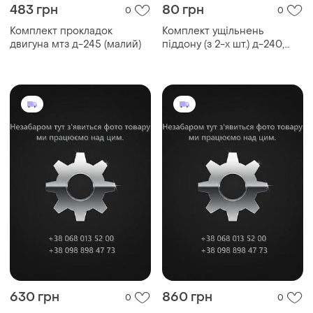
483 грн
80 грн
0
0
Комплект прокладок
Комплект ущільнень
двигуна мтз д-245 (малий)
піддону (з 2-х шт.) д-240,
д-243, д-245 (пр-во україна)
630 грн
860 грн
0
0