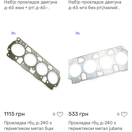
Набір прокладок двигуна
Набір прокладок двигуна
д-65 юмз + рті д-65-
д-65 мтз без рті/малий
1002035 мтз
д-65 юмз
1115 грн
533 грн
0
0
Прокладка гбц д-240 з
Прокладка гбц д-240 з
герметиком метал бцм
герметиком метал jubana