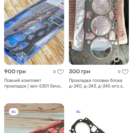
900 грн
300 грн
0
0
Повний комплект
Прокладка головки блока
прокладок ( зил-5301 бичок
д-240, д-243, д-245 мтз з
) для ремонту двигуна
герметиком
д-245 (28-позицій) з
герметиком