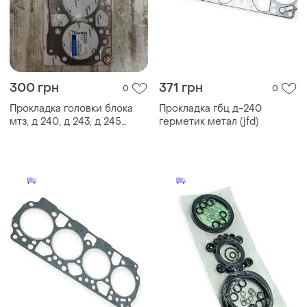
300 грн
371 грн
0
0
Прокладка головки блока
Прокладка гбц д-240
мтз, д 240, д 243, д 245
герметик метал (jfd)
металізована з герметиком
(tempest)