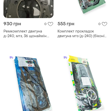
930 грн
555 грн
0
0
Ремкомплект двигуна
Комплект прокладок
д-240, мтз, 36 щонаймін.
двигуна мтз (д-240) (біконіт)
(україна)
біко