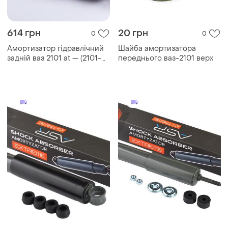
614 грн
20 грн
0
0
Амортизатор гідравлічний
Шайба амортизатора
задній ваз 2101 at — (2101-
переднього ваз-2101 верх
2915402)