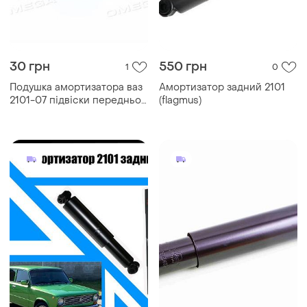
30 грн
550 грн
1
0
Подушка амортизатора ваз
Амортизатор задний 2101
2101-07 підвіски передньої
(flagmus)
(бублик) <дк>