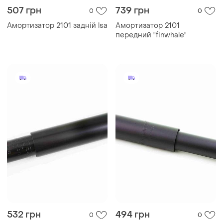
507 грн
739 грн
0
0
Амортизатор 2101 задній lsa
Амортизатор 2101
передний "finwhale"
532 грн
494 грн
0
0