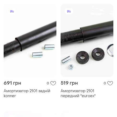
691 грн
519 грн
0
0
Амортизатор 2101 задній
Амортизатор 2101
konner
передний "euroex"