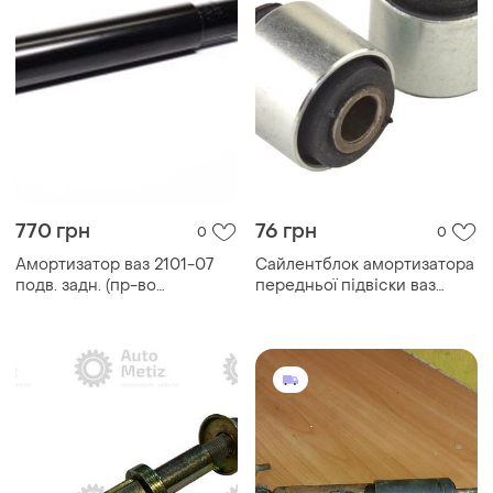
770 грн
76 грн
0
0
Амортизатор ваз 2101-07
Сайлентблок амортизатора
подв. задн. (пр-во
передньої підвіски ваз
denckermann)
2101-07 "горіх"