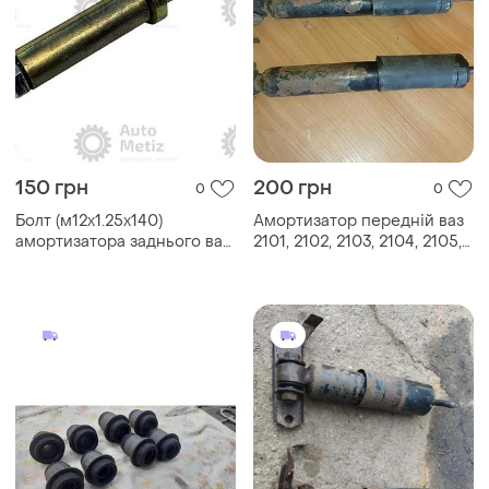
150 грн
200 грн
0
0
Болт (м12х1.25х140)
Амортизатор передній ваз
амортизатора заднього ваз
2101, 2102, 2103, 2104, 2105,
2101-2107 у зборі
2106, 2107 (2101-2905402)