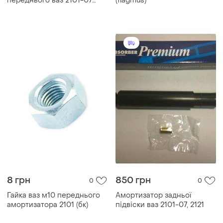
переднього ваз 2101-07
(flagmus)
посилений
8 грн
850 грн
0
0
Гайка ваз м10 переднього
Амортизатор задньої
амортизатора 2101 (бк)
підвіски ваз 2101-07, 2121