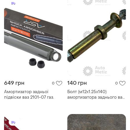
649 грн
140 грн
0
0
Амортизатор задньої
Болт (м12х1.25х140)
підвіски ваз 2101-07 газ.
амортизатора заднього ваз
2101-2107 у зборі