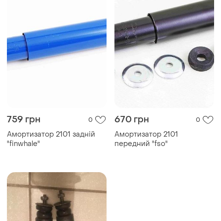
759 грн
670 грн
0
0
Амортизатор 2101 задній
Амортизатор 2101
"finwhale"
передний "fso"