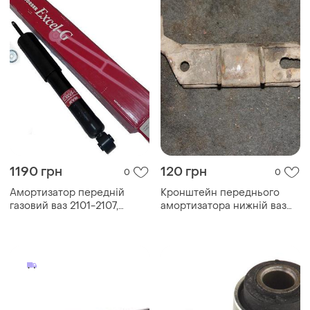
1190 грн
120 грн
0
0
Амортизатор передній
Кронштейн переднього
газовий ваз 2101-2107,
амортизатора нижній ваз
kayaba, 343097
2101-2107, б/в