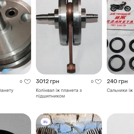
3012 грн
240 грн
0
0
ланету
Колінвал іж планета з
Сальники іж 
підшипником