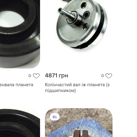
4871 грн
0
0
енвала планета
Колінчастий вал іж планета (з
підшипником)