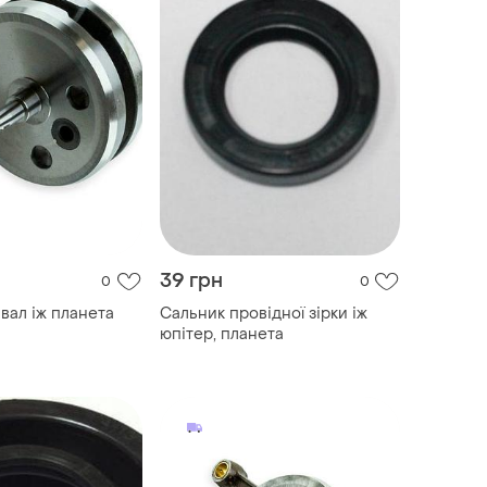
39 грн
0
0
вал іж планета
Сальник провідної зірки іж
юпітер, планета