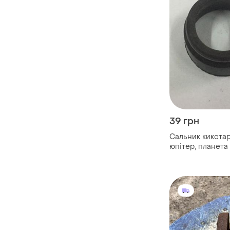
39 грн
Сальник кикстар
юпітер, планета
зразка