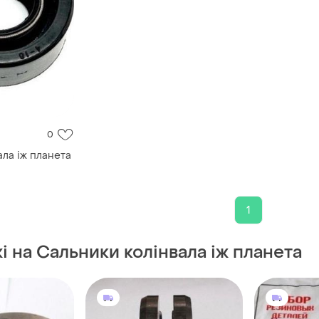
0
ла іж планета
1
жі на Сальники колінвала іж планета