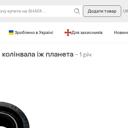
Додати товар
Зроблено в Україні
Для захисників
Новин
колінвала іж планета
-
1 річ