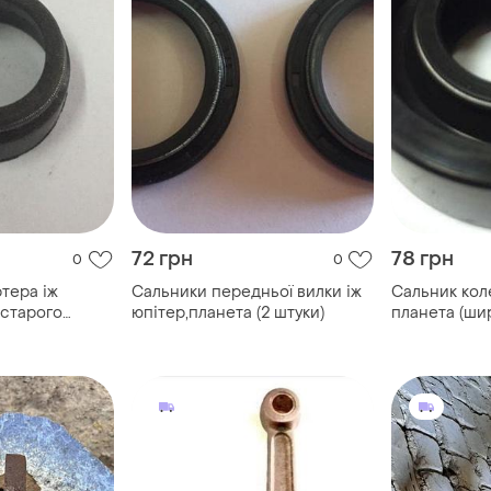
72 грн
78 грн
0
0
тера іж
Сальники передньої вилки іж
Сальник кол
 старого
юпітер,планета (2 штуки)
планета (ши