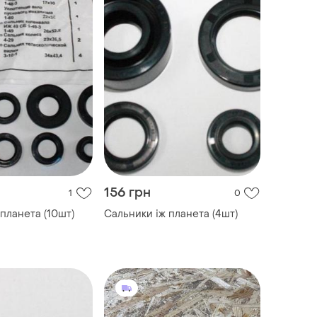
156 грн
1
0
планета (10шт)
Сальники іж планета (4шт)