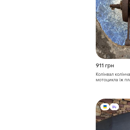
911 грн
Колінвал колінч
мотоцикла іж пла
ремонт ідеал с