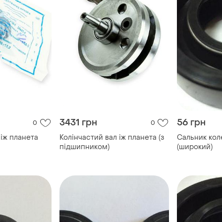
3431 грн
56 грн
0
0
 іж планета
Колінчастий вал іж планета (з
Сальник кол
підшипником)
(широкий)