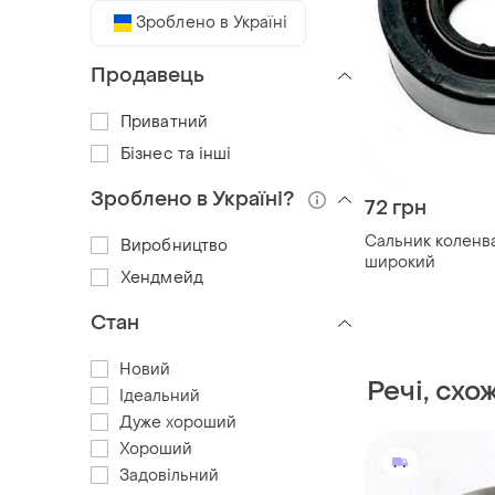
Зроблено в Україні
Продавець
Приватний
Бізнес та інші
Зроблено в Україні?
72 грн
Сальник коленва
Виробництво
широкий
Хендмейд
Стан
Новий
Речі, схо
Ідеальний
Дуже хороший
Хороший
Задовільний