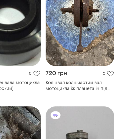
720 грн
0
0
енвала мотоцикла
Колінвал колінчастий вал
рокий)
мотоцикла іж планета іч під
ремонт ідеал срср