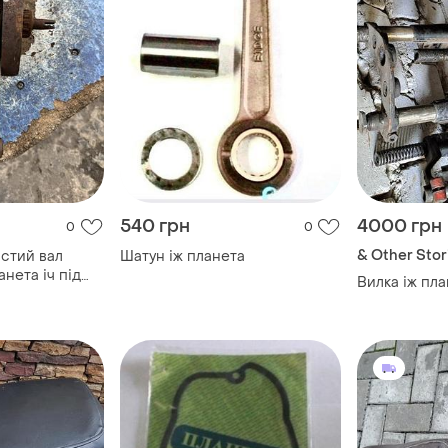
540 грн
4000 грн
0
0
& Other Stor
астий вал
Шатун іж планета
нета іч під
Вилка іж пл
рср