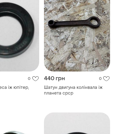
440 грн
0
0
са іж юпітер,
Шатун двигуна колінвала іж
планета срср