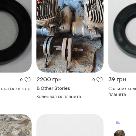
2200 грн
39 грн
0
0
& Other Stories
ора іж юпітер,
Сальник коле
планета
Коленвал іж планета