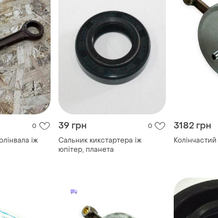
39 грн
3182 грн
0
0
олінвала іж
Сальник кикстартера іж
Колінчастий 
юпітер, планета