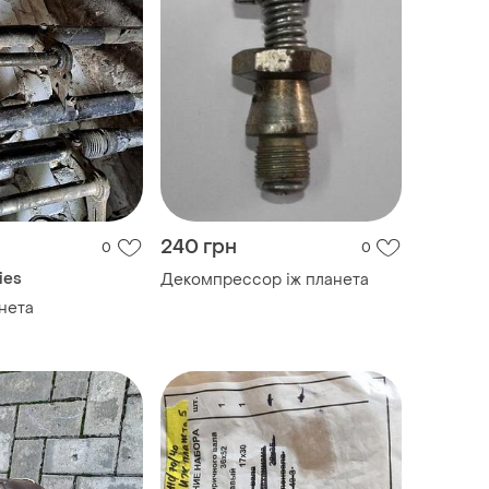
240 грн
0
0
ies
Декомпрессор іж планета
анета