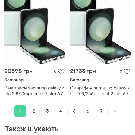
20598 грн
21733 грн
0
0
Samsung
Samsung
Смартфон samsung galaxy z
Смартфон samsung galaxy z
flip 5 8/256gb mint 2 sim 6.7"
flip 5 8/256gb mint 2 sim 6.7"
4k nfc snapdragon 8 gen 2
4k nfc snapdragon 8 gen 2
3700 mah сучасний
3700 mah потужний
1
2
3
4
5
6
7
>
Також шукають