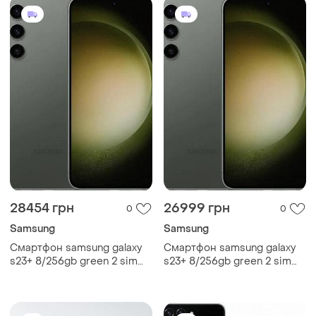
28454 грн
26999 грн
0
0
Samsung
Samsung
Смартфон samsung galaxy
Смартфон samsung galaxy
s23+ 8/256gb green 2 sim
s23+ 8/256gb green 2 sim
6.6" 120 гц nfc snapdragon 8
6.6" 120 гц nfc snapdragon 8
gen2 8k 4700 mah gg
gen2 8k 4700 mah міцний