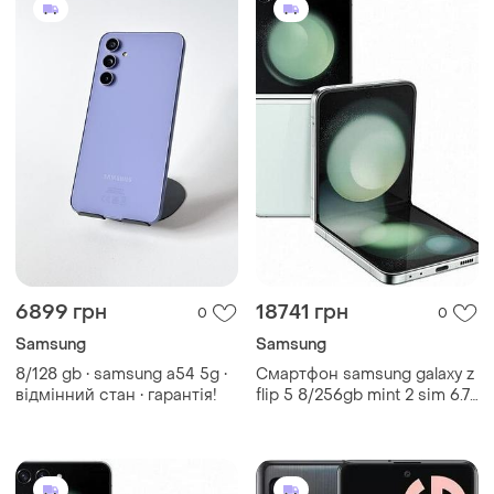
6899 грн
18741 грн
0
0
Samsung
Samsung
8/128 gb • samsung a54 5g •
Смартфон samsung galaxy z
відмінний стан • гарантія!
flip 5 8/256gb mint 2 sim 6.7"
4k nfc snapdragon 8 gen 2
3700 mah