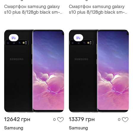
Смартфон samsung galaxy
Смартфон samsung galaxy
s10 plus 8/128gb black sm-
s10 plus 8/128gb black sm-
g975 6.4" exynos 9820, 8
g975 6.4" exynos 9820, 8
ядер 4100мач потужний
ядер 4100мач 67
12642 грн
13379 грн
0
0
Samsung
Samsung