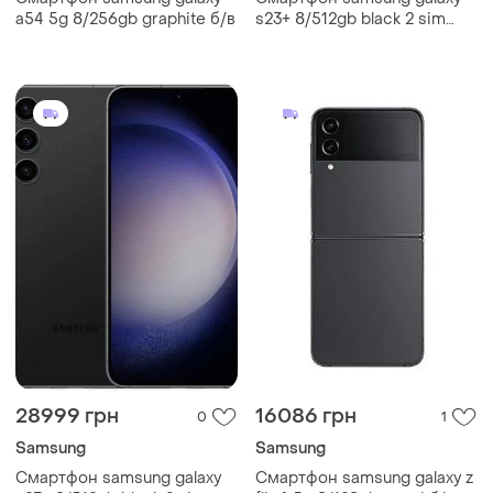
a54 5g 8/256gb graphite б/в
s23+ 8/512gb black 2 sim
6.6" 120 гц nfc snapdragon 8
gen2 8k 4700 mah потужний
28999 грн
16086 грн
0
1
Samsung
Samsung
Смартфон samsung galaxy
Смартфон samsung galaxy z