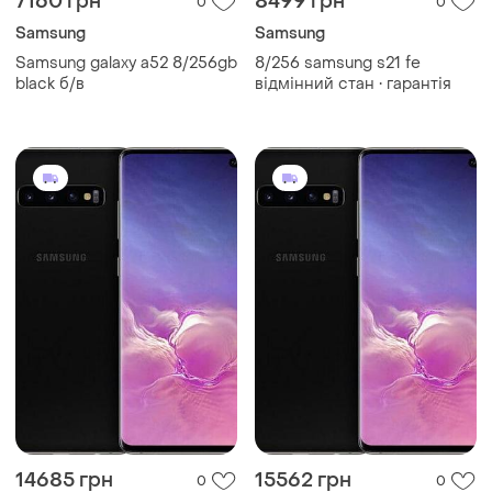
7160 грн
8499 грн
0
0
Samsung
Samsung
Samsung galaxy a52 8/256gb
8/256 samsung s21 fe
black б/в
відмінний стан • гарантія
14685 грн
15562 грн
0
0