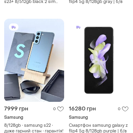
s23+ 8/512gb black 2 sim
flip4 5g 8/128gb gray | б/в
6.6" 120 гц nfc snapdragon 8
gen2 8k 4700 mah 67
7999 грн
16280 грн
0
0
Samsung
Samsung
8/128gb • samsung s22 •
Смартфон samsung galaxy z
дуже гарний стан • гарантія!
flip4 5g 8/128gb purple | б/в