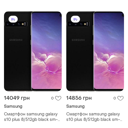
g975 6.4" nfc exynos 9820, 8
ядер 4100 mah потужний
14049 грн
14856 грн
0
0
Samsung
Samsung
Смартфон samsung galaxy
Смартфон samsung galaxy
s10 plus 8/512gb black sm-
s10 plus 8/512gb black sm-
g975 6.4" nfc exynos 9820, 8
g975 6.4" nfc exynos 9820, 8