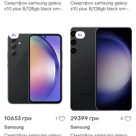
Смартфон samsung galaxy
Смартфон samsung galaxy
s10 plus 8/128gb black sm-
s10 plus 8/128gb black sm-
g975 6.4" exynos 9820, 8
g975 6.4" exynos 9820, 8
ядер 4100мач міцний
ядер 4100мач потужний
10653 грн
29399 грн
1
0
Samsung
Samsung
Смартфон samsung galaxy
Смартфон samsung galaxy