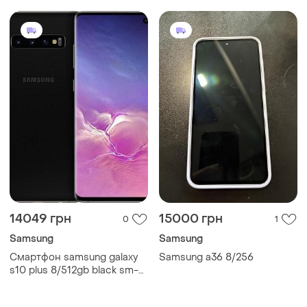
14049 грн
15000 грн
0
1
Samsung
Samsung
Смартфон samsung galaxy
Samsung a36 8/256
s10 plus 8/512gb black sm-
g975 6.4" nfc exynos 9820, 8
ядер 4100 mah міцний