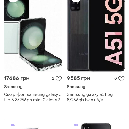
17686 грн
9585 грн
2
0
Samsung
Samsung
Смартфон samsung galaxy z
Samsung galaxy a51 5g
flip 5 8/256gb mint 2 sim 6.7"
8/256gb black б/в
4k nfc snapdragon 8 gen 2
3700 mah