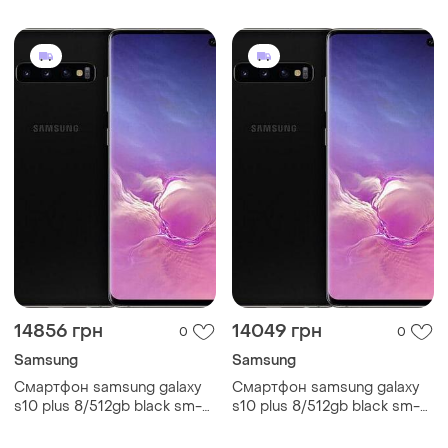
ядер 4100 mah міцний
ядер 4100 mah smart
14856 грн
14049 грн
0
0
Samsung
Samsung
Смартфон samsung galaxy
Смартфон samsung galaxy
s10 plus 8/512gb black sm-
s10 plus 8/512gb black sm-
g975 6.4" nfc exynos 9820, 8
g975 6.4" nfc exynos 9820, 8
ядер 4100 mah smart
ядер 4100 mah 67