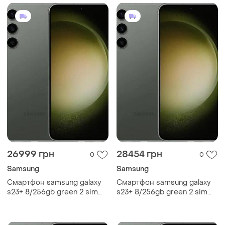
26999 грн
28454 грн
0
0
Samsung
Samsung
Смартфон samsung galaxy
Смартфон samsung galaxy
s23+ 8/256gb green 2 sim
s23+ 8/256gb green 2 sim
6.6" 120 гц nfc snapdragon 8
6.6" 120 гц nfc snapdragon 8
gen2 8k 4700 mah сучасний
gen2 8k 4700 mah потужний