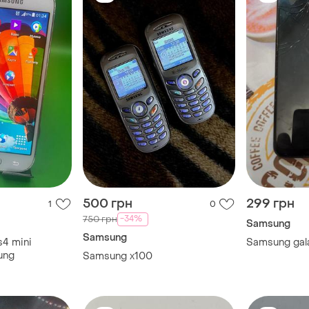
500 грн
299 грн
1
0
-34%
750 грн
Samsung
Samsung
s4 mini
Samsung gal
ung
Samsung x100