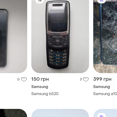
150 грн
399 грн
0
3
Samsung
Samsung
Samsung b520
Samsung а10