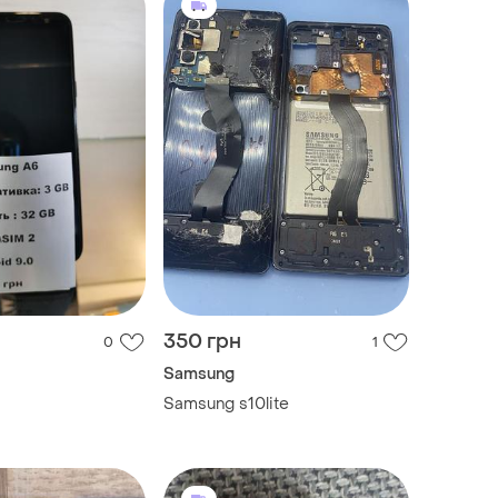
350 грн
0
1
Samsung
Samsung s10lite