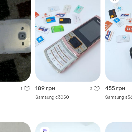
189 грн
455 грн
1
2
Samsung c3050
Samsung s5