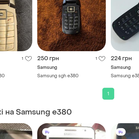
250 грн
224 грн
1
1
Samsung
Samsung
80
Samsung sgh e380
Samsung e3
1
жі на Samsung e380