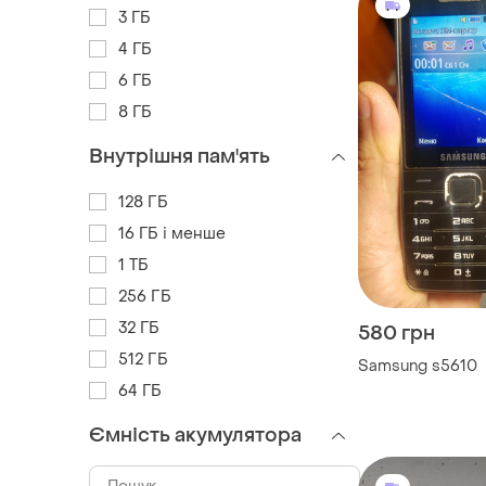
3 ГБ
4 ГБ
6 ГБ
8 ГБ
Внутрішня пам'ять
128 ГБ
16 ГБ і менше
1 ТБ
256 ГБ
32 ГБ
580 грн
512 ГБ
Samsung s5610
64 ГБ
Ємність акумулятора