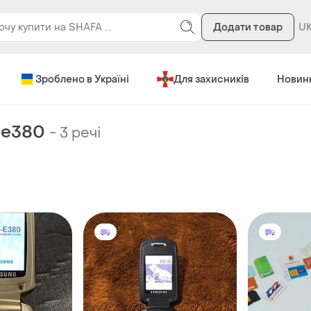
Додати товар
Зроблено в Україні
Для захисників
Новин
 e380
-
3 речі