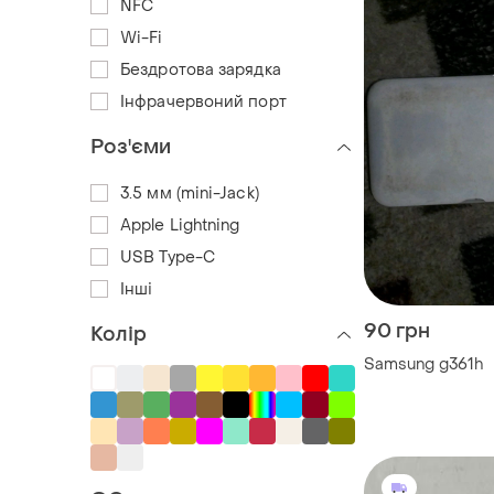
NFC
Wi-Fi
Бездротова зарядка
Інфрачервоний порт
Роз'єми
3.5 мм (mini-Jack)
Apple Lightning
USB Type-C
Інші
90 грн
Колір
Samsung g361h