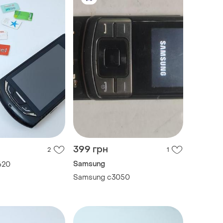
399 грн
2
1
Samsung
620
Samsung c3050