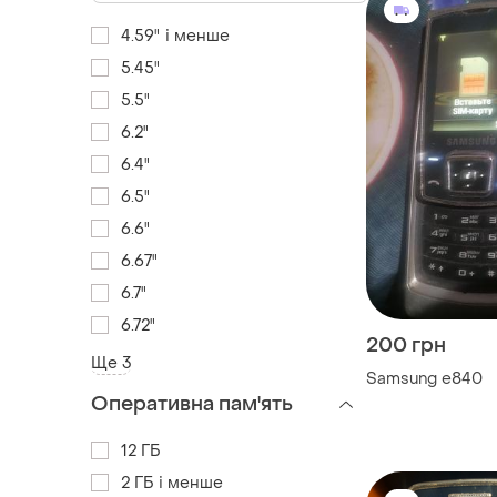
4.59" і менше
5.45"
5.5"
6.2"
6.4"
6.5"
6.6"
6.67"
6.7"
6.72"
200 грн
Ще 3
Samsung e840
Оперативна пам'ять
12 ГБ
2 ГБ і менше