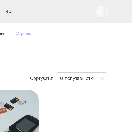
RU
Вхід
|
Реєстрація
ки
Стрічка
Сортувати:
за популярністю