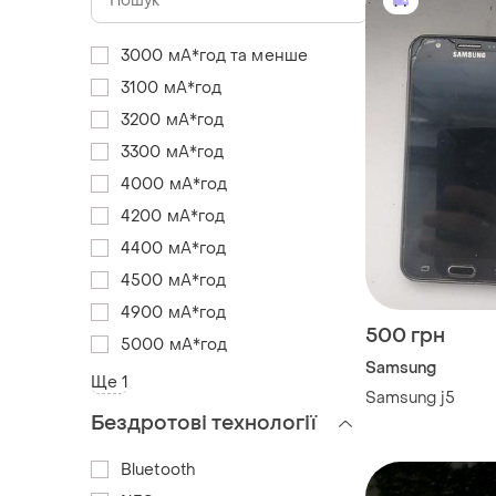
3000 мА*год та менше
3100 мА*год
3200 мА*год
3300 мА*год
4000 мА*год
4200 мА*год
4400 мА*год
4500 мА*год
4900 мА*год
500 грн
5000 мА*год
Samsung
Ще 1
Samsung j5
Бездротові технології
Bluetooth