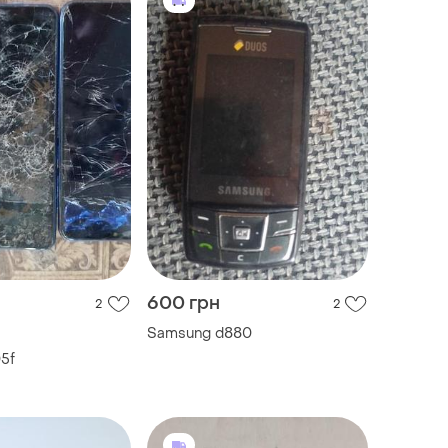
600 грн
2
2
Samsung d880
5f