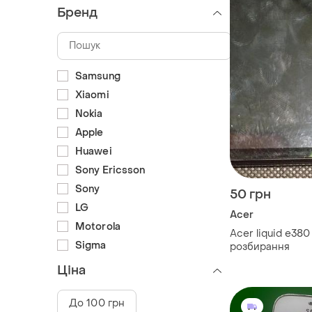
Бренд
Samsung
Xiaomi
Nokia
Apple
Huawei
Sony Ericsson
Sony
50 грн
LG
Acer
Motorola
Acer liquid e380
Sigma
розбирання
Ціна
До 100 грн