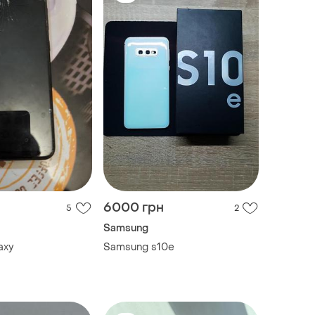
6000 грн
5
2
Samsung
axy
Samsung s10e