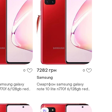
7282 грн
0
0
Samsung
msung galaxy
Смартфон samsung galaxy
n770f 6/128gb red
note 10 lite n770f 6/128gb red
 6.7" 2 sim 4500
super amoled 6.7" 2 sim 4500
mah