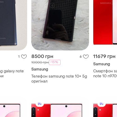
8500 грн
11679 грн
1
6
-15%
10000 грн
Samsung
Samsung
 galaxy note
Смартфон sa
ни
note 10 n970
Телефон samsung note 10+ 5g
2sim 3500 ма
оригінал
nfc s pen