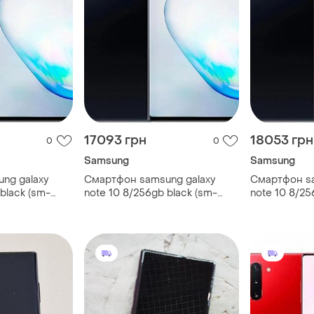
17093 грн
18053 грн
0
0
Samsung
Samsung
ng galaxy
Смартфон samsung galaxy
Смартфон sa
black (sm-
note 10 8/256gb black (sm-
note 10 8/25
on 1sim
n970u) snapdragon 1sim
n970u) snap
 міцний
amoled 3500mah міцний
amoled 350