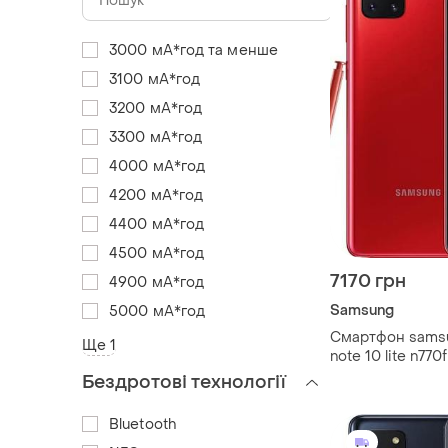
3000 мА*год та менше
3100 мА*год
3200 мА*год
3300 мА*год
4000 мА*год
4200 мА*год
4400 мА*год
4500 мА*год
7170 грн
4900 мА*год
Samsung
5000 мА*год
Смартфон samsu
Ще 1
note 10 lite n770
super amoled 6.7
Бездротові технології
mah
Bluetooth