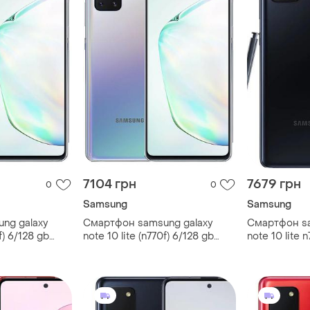
7104 грн
7679 грн
0
0
Samsung
Samsung
ng galaxy
Смартфон samsung galaxy
Смартфон sa
f) 6/128 gb
note 10 lite (n770f) 6/128 gb
note 10 lite 
 4500 mah
silver 6.7" 2sim 4500 mah
super amoled
сучасний
mah