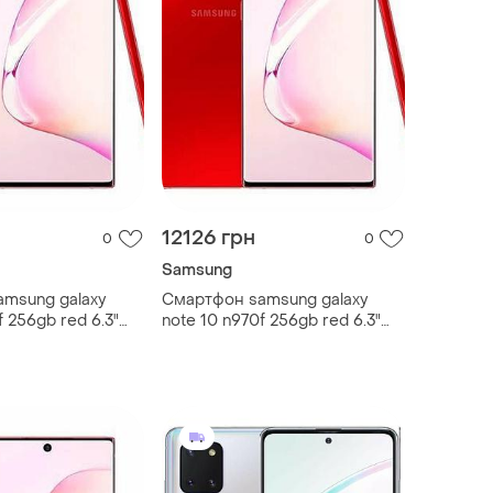
12126 грн
0
0
Samsung
msung galaxy
Смартфон samsung galaxy
f 256gb red 6.3"
note 10 n970f 256gb red 6.3"
г bluetooth 5.0
2sim 3500 маг bluetooth 5.0
nfc s pen