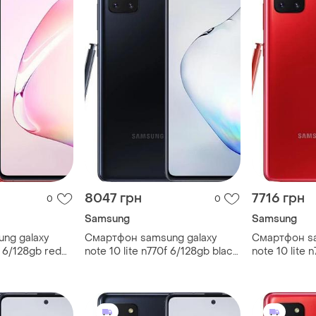
8047 грн
7716 грн
0
0
Samsung
Samsung
ng galaxy
Смартфон samsung galaxy
Смартфон sa
f 6/128gb red
note 10 lite n770f 6/128gb black
note 10 lite 
" 2 sim 4500
super amoled 6.7" 2 sim 4500
super amoled
mah
mah