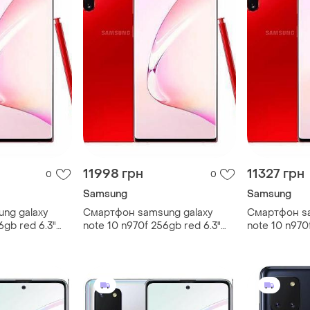
11998 грн
11327 грн
0
0
Samsung
Samsung
ng galaxy
Смартфон samsung galaxy
Смартфон sa
6gb red 6.3"
note 10 n970f 256gb red 6.3"
note 10 n970
uetooth 5.0
2sim 3500 маг bluetooth 5.0
2sim 3500 ма
nfc s pen smart
nfc s pen су