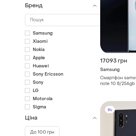
Бренд
Samsung
Xiaomi
Nokia
Apple
17093 грн
Huawei
Samsung
Sony Ericsson
Смартфон samsu
Sony
note 10 8/256gb 
n970u) snapdrag
LG
amoled 3500mah
Motorola
Sigma
Ціна
До 100 грн