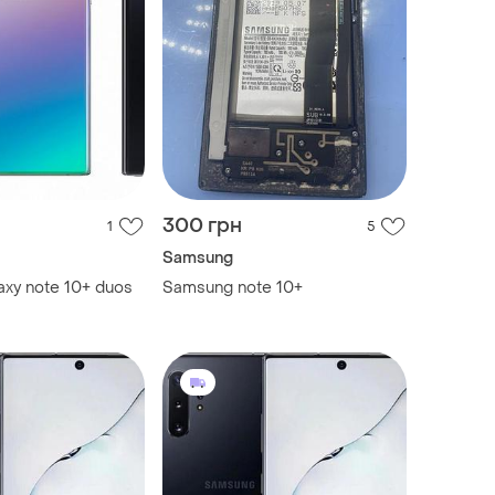
300 грн
1
5
Samsung
xy note 10+ duos
Samsung note 10+