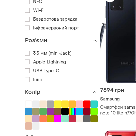
NFC
Wi-Fi
Бездротова зарядка
Інфрачервоний порт
Роз'єми
3.5 мм (mini-Jack)
Apple Lightning
USB Type-C
Інші
7594 грн
Колір
Samsung
Смартфон samsu
note 10 lite n770
super amoled 6.7
mah