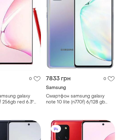
7833 грн
0
0
Samsung
msung galaxy
Смартфон samsung galaxy
f 256gb red 6.3"
note 10 lite (n770f) 6/128 gb
г bluetooth 5.0
silver 6.7" 2sim 4500 mah
часний