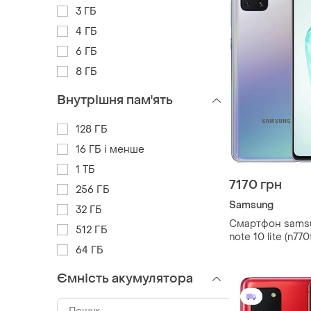
3 ГБ
4 ГБ
6 ГБ
8 ГБ
Внутрішня пам'ять
128 ГБ
16 ГБ і менше
1 ТБ
7170 грн
256 ГБ
Samsung
32 ГБ
Смартфон samsu
512 ГБ
note 10 lite (n770
64 ГБ
silver 6.7" 2sim
Ємність акумулятора