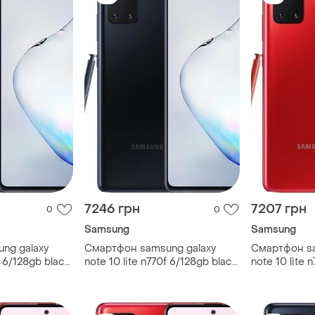
7246 грн
7207 грн
0
0
Samsung
Samsung
ng galaxy
Смартфон samsung galaxy
Смартфон sa
f 6/128gb black
note 10 lite n770f 6/128gb black
note 10 lite 
" 2 sim 4500
super amoled 6.7" 2 sim 4500
super amoled
mah
mah міцний