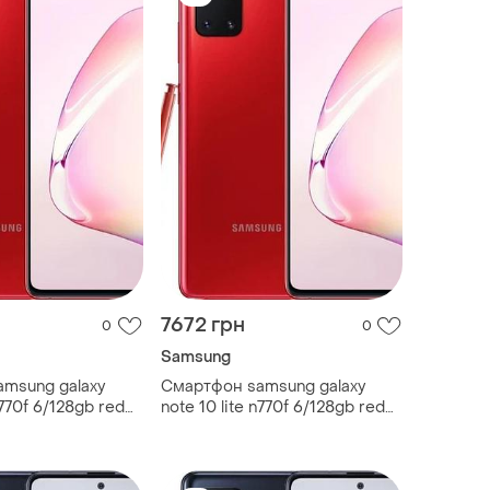
7672 грн
0
0
Samsung
msung galaxy
Смартфон samsung galaxy
n770f 6/128gb red
note 10 lite n770f 6/128gb red
 6.7" 2 sim 4500
super amoled 6.7" 2 sim 4500
mah gg