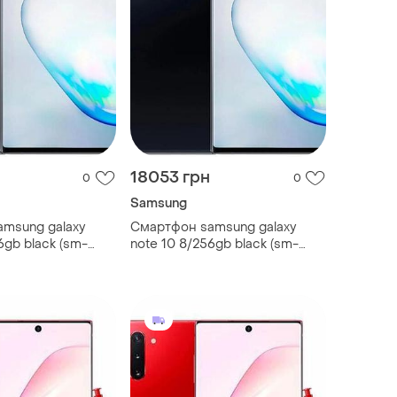
18053 грн
0
0
Samsung
msung galaxy
Смартфон samsung galaxy
6gb black (sm-
note 10 8/256gb black (sm-
dragon 1sim
n970u) snapdragon 1sim
0mah gg
amoled 3500mah gg