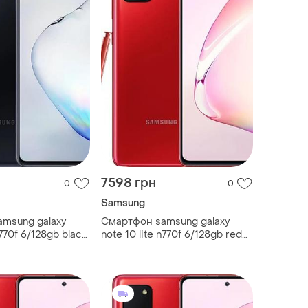
7598 грн
0
0
Samsung
msung galaxy
Смартфон samsung galaxy
n770f 6/128gb black
note 10 lite n770f 6/128gb red
 6.7" 2 sim 4500
super amoled 6.7" 2 sim 4500
mah