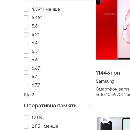
4.59" і менше
5.45"
5.5"
6.2"
6.4"
6.5"
6.6"
6.67"
11443 грн
6.7"
Samsung
6.72"
Смартфон samsu
note 10 n970f 25
Ще 3
2sim 3500 маг bl
Оперативна пам'ять
nfc s pen
12 ГБ
2 ГБ і менше