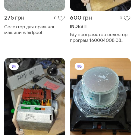
275 грн
600 грн
0
0
INDESIT
Селектор для пральної
машини whirlpool
Б/у програматор селектор
461971013541
програм 160004008.08
пральної машини indesit,
ariston