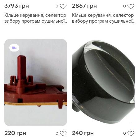
3793 грн
2867 грн
0
0
Кільце керування, селектор
Кільце керування, селектор
вибору програм сушильної
вибору програм сушильної
машини mie...
машини miele 5017 б/к.
220 грн
240 грн
0
0