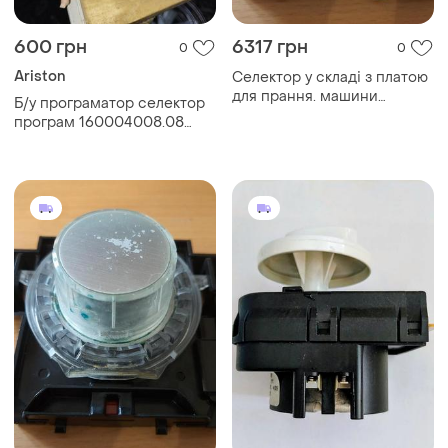
600 грн
6317 грн
0
0
Ariston
Селектор у складі з платою
для прання. машини
Б/у програматор селектор
electrolux 10867...
програм 160004008.08
пральної машини indesit,
ariston