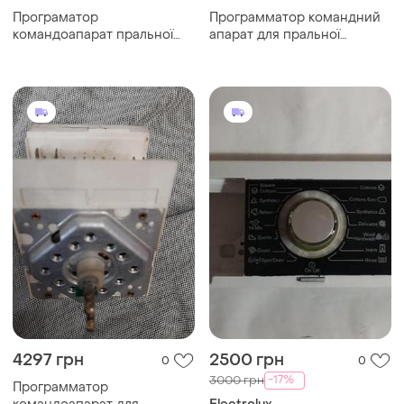
Програматор
Программатор командний
командоапарат пральної
апарат для пральної
машини indesit
машини candy 912005...
16000151010 ...
4297 грн
2500 грн
0
0
-17%
3000 грн
Программатор