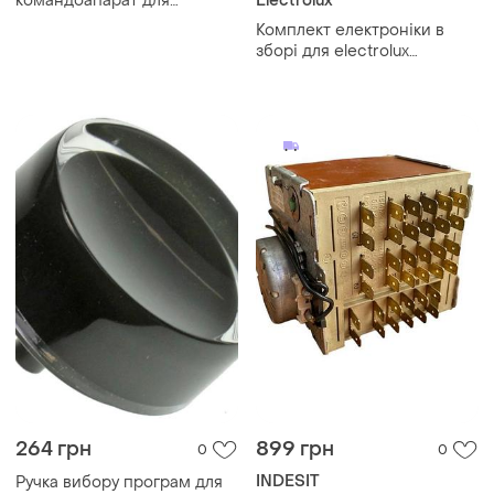
командоапарат для
Electrolux
пральної машини ec
Комплект електроніки в
4654.02 e03 ...
зборі для electrolux
ewf1287emw (плати +
панель + датчик)
264 грн
899 грн
0
0
INDESIT
Ручка вибору програм для