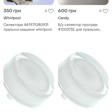
350 грн
600 грн
0
0
Whirlpool
Candy
Селектори 461971080931
Б/у селектор програм
пральної машини whirlpool
41003735 для пральних
awt 2295
машин candy