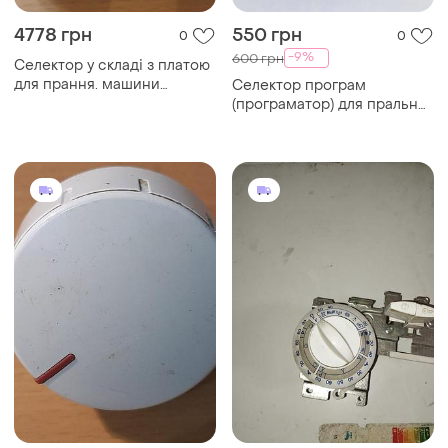
4778 грн
550 грн
0
0
-9%
600 грн
Селектор у складі з платою
для прання. машини
Селектор програм
electrolux 108677903a,
(програматор) для пральних
108678004a,
машин indesit c23401
109802141202884,eax12500sd
б/у.