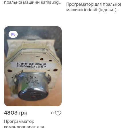
пральної машини samsung
Програматор для пральної
dc64-03312b
машини indesit (індезит)
0349360
4803 грн
0
Программатор
командоапарат для