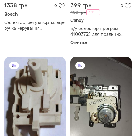
1338 грн
399 грн
0
0
-1%
400 грн
Bosch
Candy
Селектор, регулятор, кільце
ручка керування
Б/у селектор програм
програмами пральної
41003735 для пральних
машини bosch, siemens
машин candy
One size
900264397,9000057312
оригінал б/у.