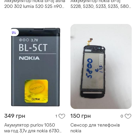
Аккумулятор nokia bl-5j asha
Аккумулятор nokia bl-5j
200 302 lumia 520 525 n900
5228, 5230, 5233, 5235, 5800
x6-00 530
xm asha 200
349 грн
150 грн
1
0
Акумулятор purlov 1050
Сенсор для телефонів
ма·год 3,7v для nokia 6730
nokia