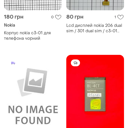
180 грн
80 грн
0
1
Nokia
Lcd дисплей nokia 206 dual
sim / 301 dual sim / c3-01
Корпус nokia c3-01 для
x3-02 / asha 202 203 300
телефона чорний
для телефону