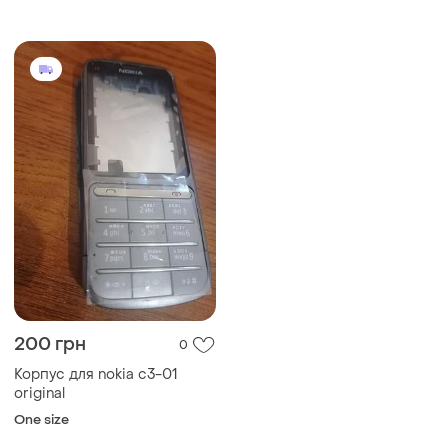
bl-5ct заміна оригінальної
батареї
200 грн
0
Корпус для nokia c3-01
original
One size