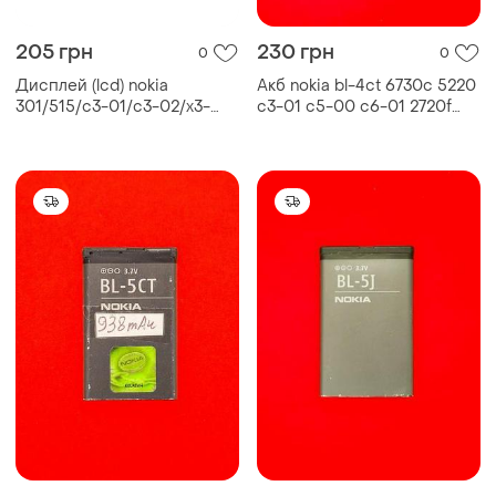
205 грн
230 грн
0
0
Дисплей (lcd) nokia
Aкб nokia bl-4ct 6730c 5220
301/515/c3-01/с3-02/x3-
c3-01 c5-00 c6-01 2720f
02/asha 202/asha 206/asha
5310 5630 x3
300/asha 301/asha 303