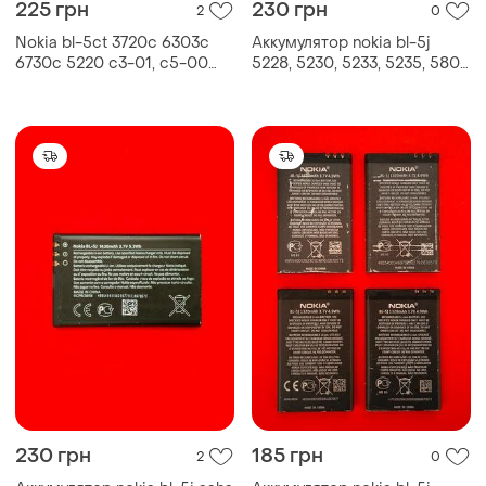
225 грн
230 грн
2
0
Nokia bl-5ct 3720c 6303c
Аккумулятор nokia bl-5j
6730c 5220 c3-01, c5-00
5228, 5230, 5233, 5235, 5800
c6-01 5310 x3
xm asha 200 5j
230 грн
185 грн
2
0