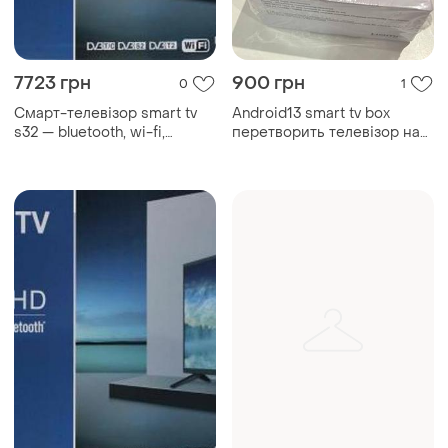
7723 грн
900 грн
0
1
Смарт-телевізор smart tv
Android13 smart tv box
s32 — bluetooth, wi-fi,
перетворить телевізор на
android 14
смарт тв 900 грн