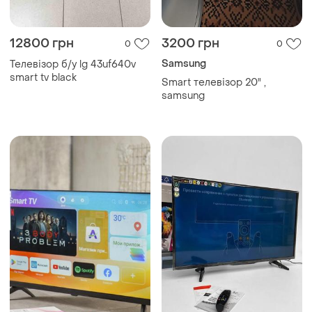
12800 грн
3200 грн
0
0
Samsung
Телевізор б/у lg 43uf640v
smart tv black
Smart телевізор 20" ,
samsung