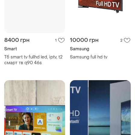
8400 грн
10000 грн
1
2
Smart
Samsung
Тб smart tv fullhd led, iptv, t2
Samsung full hd tv
смарт тв q90 46s