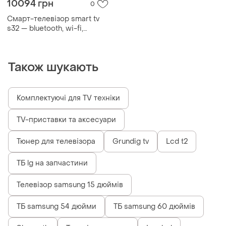
10094 грн
0
Смарт-телевізор smart tv
s32 — bluetooth, wi-fi,
android 14
Також шукають
Комплектуючі для TV техніки
TV-приставки та аксесуари
Тюнер для телевізора
Grundig tv
Lcd t2
ТБ lg на запчастини
Телевізор samsung 15 дюймів
ТБ samsung 54 дюйми
ТБ samsung 60 дюймів