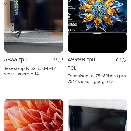
5833 грн
49998 грн
2
0
TCL
Телевізор tv 32 hd dvb-t2,
smart, android 14
Телевізор tcl 75c69bpro pro
75" 4k smart google tv