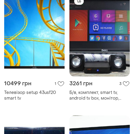
10499 грн
3261 грн
1
3
Телевізор setup 43usf20
Б/в, комплект, smart tv,
smart tv
android tv box, монітор,
телевізор, 19 дюймів 16:9