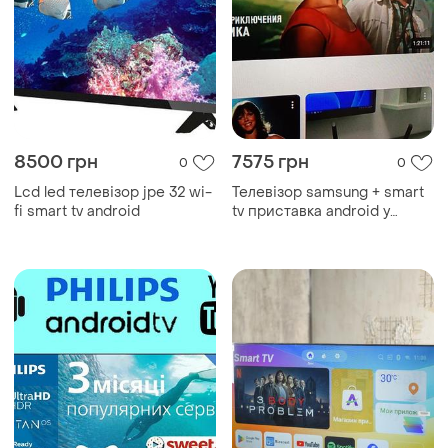
8500 грн
7575 грн
0
0
Lcd led телевізор jpe 32 wi-
Телевізор samsung + smart
fi smart tv android
tv приставка android у
чудовому стані висилаю за
україною доставка покупця,
яка має бути відпрацьована