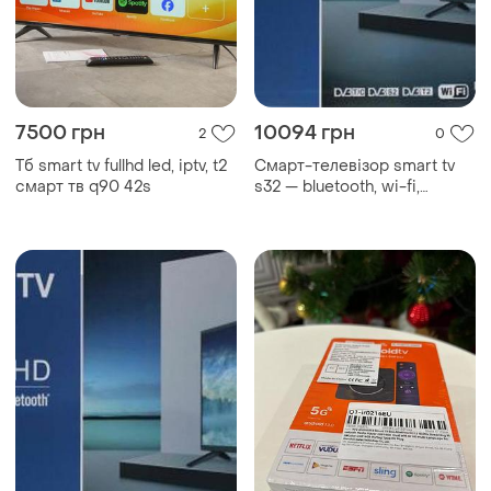
7500 грн
10094 грн
2
0
Тб smart tv fullhd led, iptv, t2
Смарт-телевізор smart tv
смарт тв q90 42s
s32 — bluetooth, wi-fi,
android 14