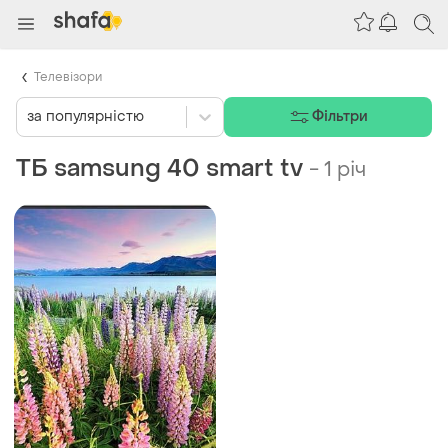
Телевізори
за популярністю
Фільтри
ТБ samsung 40 smart tv
-
1 річ