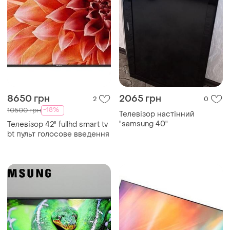
8650 грн
2065 грн
2
0
-18%
10500 грн
Телевізор настінний
"samsung 40"
Телевізор 42" fullhd smart tv
bt пульт голосове введення