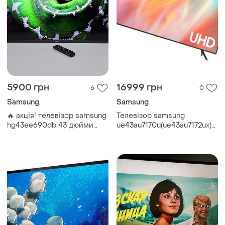
5900 грн
16999 грн
6
0
Samsung
Samsung
🔥 акція! телевізор samsung
Телевізор samsung
hg43ee690db 43 дюйми
ue43au7170u(ue43au7172ux)
smart tv б/у
,smart tv, 3840x2160, ultra hd,
4k