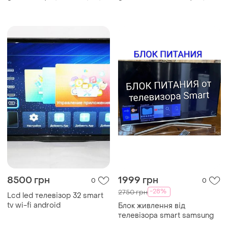
t2)
smart tv, hd, t2)
8500 грн
1999 грн
0
0
-28%
2750 грн
Lcd led телевізор 32 smart
tv wi-fi android
Блок живлення від
телевізора smart samsung