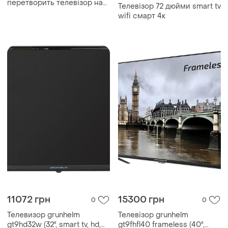
перетворить телевізор на
Телевізор 72 дюйми smart tv
смарт тв
wifi смарт 4к
11072 грн
15300 грн
0
0
Телевизор grunhelm
Телевізор grunhelm
gt9hd32w (32'', smart tv, hd,
gt9fhfl40 frameless (40",