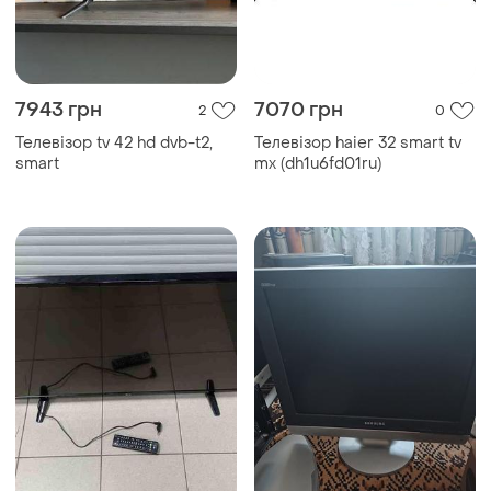
7943 грн
7070 грн
2
0
Телевізор tv 42 hd dvb-t2,
Телевізор haier 32 smart tv
smart
mx (dh1u6fd01ru)