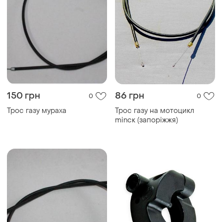
150 грн
86 грн
0
0
Трос газу мураха
Трос газу на мотоцикл
minск (запоріжжя)