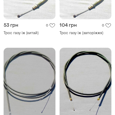
53 грн
104 грн
0
0
Трос газу іж (китай)
Трос газу іж (запоріжжя)