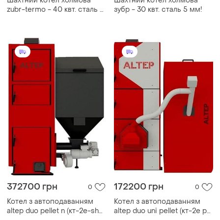
Шахтний котел холмова
Шахтний котел холмова
zubr-termo - 40 квт. сталь 5
зубр - 30 квт. сталь 5 мм!
мм!
372700 грн
172200 грн
0
0
Котел з автоподаванням
Котел з автоподаванням
altep duo pellet n (кт-2е-shn)
altep duo uni pellet (кт-2e pg)