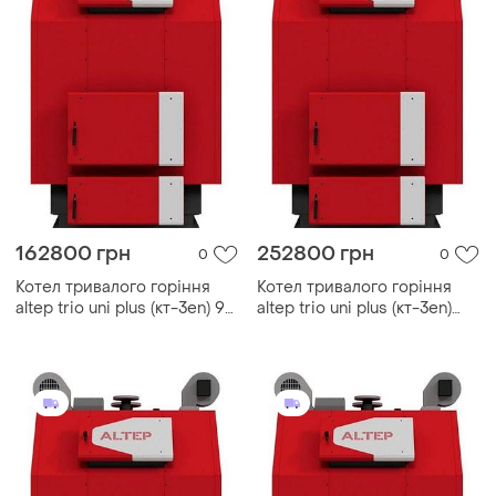
162800 грн
252800 грн
0
0
Котел тривалого горіння
Котел тривалого горіння
altep trio uni plus (кт-3еn) 97
altep trio uni plus (кт-3еn)
квт
200 квт