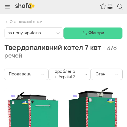
Опалювальні котли
за популярністю
Фільтри
Твердопаливний котел 7 квт
-
378
речей
Зроблено
Продавець
Стан
в Україні?