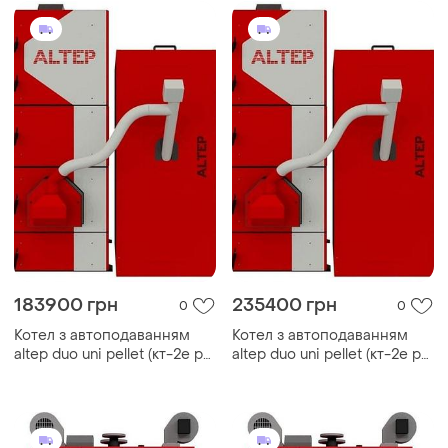
183900 грн
235400 грн
0
0
Котел з автоподаванням
Котел з автоподаванням
altep duo uni pellet (кт-2e pg)
altep duo uni pellet (кт-2e pg)
котел altep 62 квт
котел altep 75 квт