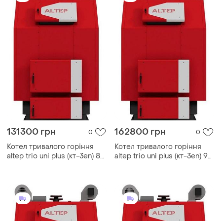
131300 грн
162800 грн
0
0
Котел тривалого горіння
Котел тривалого горіння
altep trio uni plus (кт-3еn) 80
altep trio uni plus (кт-3еn) 97
квт
квт бічне чищення