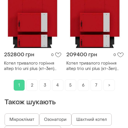
252800 грн
209400 грн
0
0
Котел тривалого горіння
Котел тривалого горіння
altep trio uni plus (кт-3еn)
altep trio uni plus (кт-3еn)
200 квт бічне чищення
150 квт
1
2
3
4
5
6
7
>
Також шукають
Мікроклімат
Озонатори
Шахтний котел